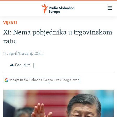
Dostupni
linkovi
Pređite
VIJESTI
na
VIJESTI
Xi: Nema pobjednika u trgovinskom
glavni
BOSNA I HERCEGOVINA
sadržaj
ratu
SRBIJA
Pređite
na
14. april/travanj, 2025.
KOSOVO
glavnu
CRNA GORA
Podijelite
navigaciju
Pređite
VIZUELNO
na
Dodajte Radio Slobodna Evropa u vaš Google izvor
PODCASTI
VIDEO
pretragu
RAT U UKRAJINI
FOTOGALERIJE
KINA NA BALKANU
INFOGRAFIKE
RSE PRIČE IZ SVIJETA