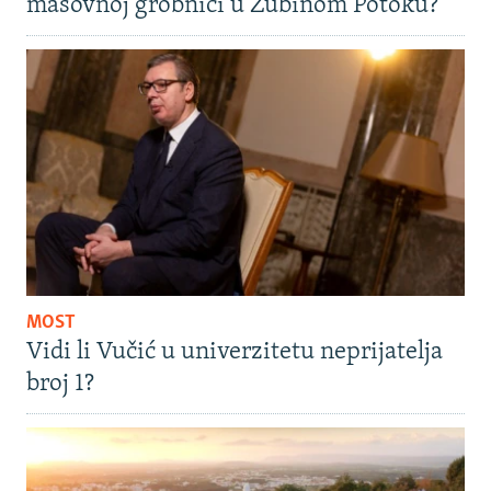
masovnoj grobnici u Zubinom Potoku?
MOST
Vidi li Vučić u univerzitetu neprijatelja
broj 1?