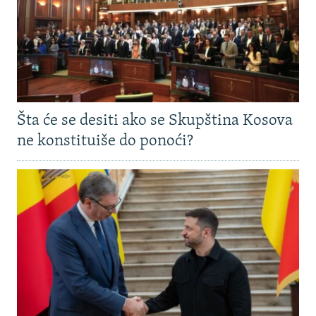
Šta će se desiti ako se Skupština Kosova
ne konstituiše do ponoći?