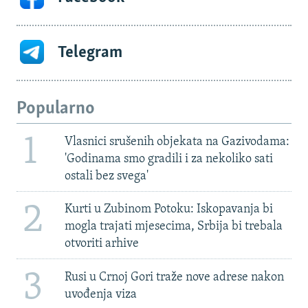
Telegram
Popularno
1
Vlasnici srušenih objekata na Gazivodama:
'Godinama smo gradili i za nekoliko sati
ostali bez svega'
2
Kurti u Zubinom Potoku: Iskopavanja bi
mogla trajati mjesecima, Srbija bi trebala
otvoriti arhive
3
Rusi u Crnoj Gori traže nove adrese nakon
uvođenja viza