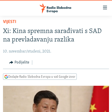
Dostupni
linkovi
Pređite
VIJESTI
na
VIJESTI
Xi: Kina spremna sarađivati s SAD
glavni
BOSNA I HERCEGOVINA
sadržaj
na prevladavanju razlika
SRBIJA
Pređite
na
10. novembar/studeni, 2021.
KOSOVO
glavnu
CRNA GORA
Podijelite
navigaciju
Pređite
VIZUELNO
na
Dodajte Radio Slobodna Evropa u vaš Google izvor
PODCASTI
VIDEO
pretragu
RAT U UKRAJINI
FOTOGALERIJE
KINA NA BALKANU
INFOGRAFIKE
RSE PRIČE IZ SVIJETA