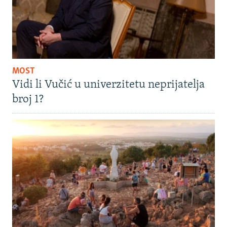
MOST
Vidi li Vučić u univerzitetu neprijatelja
broj 1?