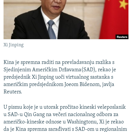
ISPRIČAJ MI
DNEVNO@RSE
SPECIJALI RSE
VIŠE OD NASLOVA
PRATITE NAS
Xi Jinping
GENOCID U SREBRENICI
POPLAVE I KLIZIŠTA U BIH 2024.
Kina je spremna raditi na prevladavanju razlika s
TV LIBERTY
Sjedinjenim Američkim Državama(SAD), rekao je
Sve RFE/RL stranice
predsjednik Xi Jinping uoči virtualnog sastanka s
POST SCRIPTUM
američkim predsjednikom Joeom Bidenom, javlja
MOJA EVROPA
Reuters.
TRI DECENIJE OD RATA U BIH
U pismu koje je u utorak pročitao kineski veleposlanik
SVE KARTE DEJTONA
u SAD-u Qin Gang na večeri nacionalnog odbora za
američko-kineske odnose u Washingtonu, Xi je rekao
NASTANAK I RASPAD JUGOSLAVIJE
da je Kina spremna sarađivati s SAD-om u regionalnim