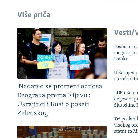
Više priča
Vesti/V
Posmrtni os
mogućoj ma
Potoku
U Sarajevu 
naroda u in
'Nadamo se promeni odnosa
LDK i Samoo
Beograda prema Kijevu':
dogovora pr
Ukrajinci i Rusi o poseti
Skupštine 
Zelenskog
Tri poslani
visokog pr
status za M