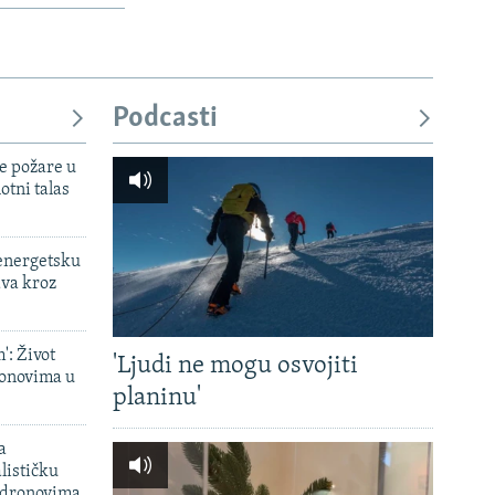
Podcasti
e požare u
otni talas
 energetsku
ava kroz
': Život
'Ljudi ne mogu osvojiti
onovima u
planinu'
a
lističku
 dronovima