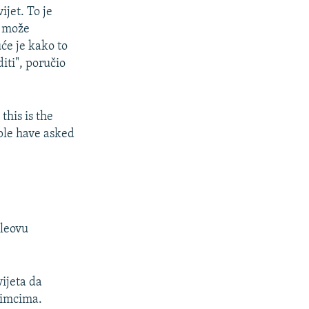
ijet. To je
o može
uće je kako to
ti", poručio
this is the
ple have asked
pleovu
ijeta da
nimcima.