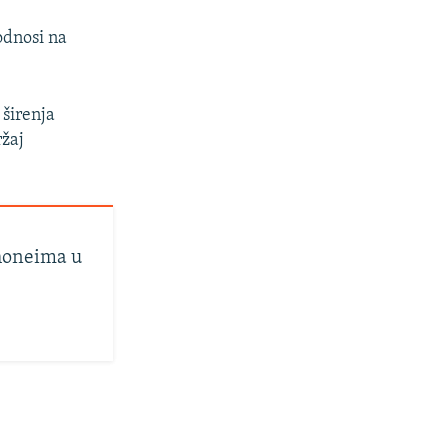
odnosi na
 širenja
ržaj
Phoneima u