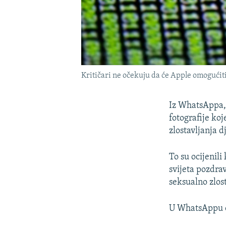
Kritičari ne očekuju da će Apple omogućiti 
Iz WhatsAppa, 
fotografije ko
zlostavljanja d
To su ocijenili
svijeta pozdra
seksualno zlos
U WhatsAppu ov