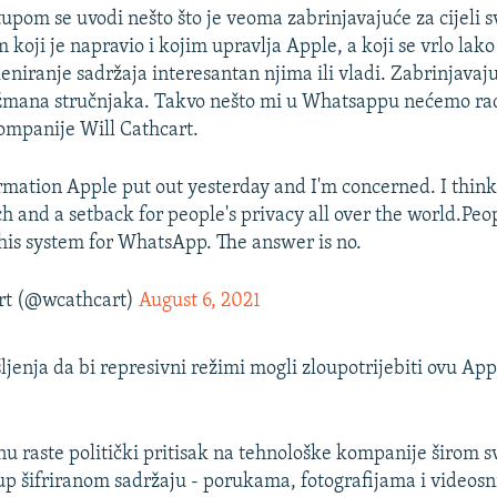
pom se uvodi nešto što je veoma zabrinjavajuće za cijeli sv
 koji je napravio i kojim upravlja Apple, a koji se vrlo lak
skeniranje sadržaja interesantan njima ili vladi. Zabrinjavaj
žmana stručnjaka. Takvo nešto mi u Whatsappu nećemo radi
kompanije Will Cathcart.
rmation Apple put out yesterday and I'm concerned. I think 
 and a setback for people's privacy all over the world.Peo
 this system for WhatsApp. The answer is no.
rt (@wcathcart)
August 6, 2021
ljenja da bi represivni režimi mogli zloupotrijebiti ovu Ap
raste politički pritisak na tehnološke kompanije širom sv
p šifriranom sadržaju - porukama, fotografijama i videos