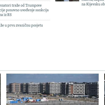
na Kijevsku ob
enatori traže od Trumpove
cije ponovno uvođenje sankcija
ma iz RS
iže u prvu zvaničnu posjetu