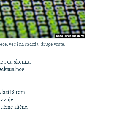
ce, već i na sadržaj druge vrste.
lea da skenira
 seksualnog
vlasti širom
kazuje
učine slično.