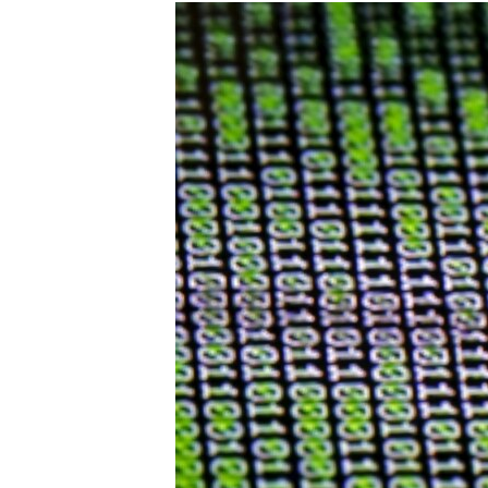
ISPRIČAJ MI
DNEVNO@RSE
SPECIJALI RSE
VIŠE OD NASLOVA
GENOCID U SREBRENICI
POPLAVE I KLIZIŠTA U BIH 2024.
TV LIBERTY
POST SCRIPTUM
MOJA EVROPA
TRI DECENIJE OD RATA U BIH
SVE KARTE DEJTONA
NASTANAK I RASPAD JUGOSLAVIJE