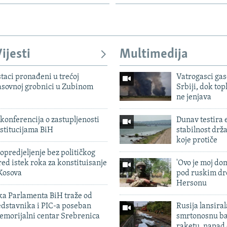
ijesti
Multimedija
taci pronađeni u trećoj
Vatrogasci gas
sovnoj grobnici u Zubinom
Srbiji, dok topl
ne jenjava
konferencija o zastupljenosti
Dunav testira
stitucijama BiH
stabilnost drž
koje protiče
predjeljenje bez političkog
ed istek roka za konstituisanje
'Ovo je moj dom
Kosova
pod ruskim dr
Hersonu
ka Parlamenta BiH traže od
edstavnika i PIC-a poseban
Rusija lansiral
emorijalni centar Srebrenica
smrtonosnu ba
raketu, napad