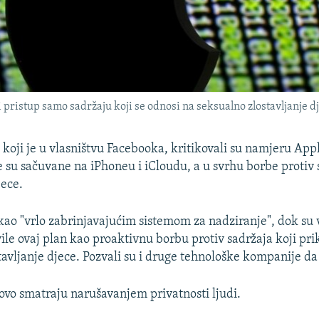
pristup samo sadržaju koji se odnosi na seksualno zlostavljanje dje
koji je u vlasništvu Facebooka, kritikovali su namjeru App
je su sačuvane na iPhoneu i iCloudu, a u svrhu borbe protiv
jece.
 kao "vrlo zabrinjavajućim sistemom za nadziranje", dok su 
vile ovaj plan kao proaktivnu borbu protiv sadržaja koji pri
tavljanje djece. Pozvali su i druge tehnološke kompanije da 
o smatraju narušavanjem privatnosti ljudi.