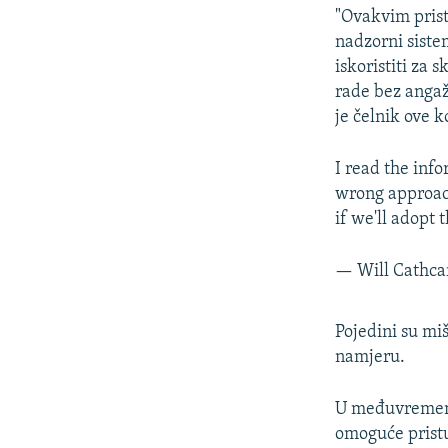
"Ovakvim pristu
nadzorni sistem
iskoristiti za 
rade bez anga
je čelnik ove 
I read the info
wrong approach
if we'll adopt
— Will Cathca
Pojedini su miš
namjeru.
U međuvremenu 
omoguće pristu