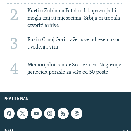
2
Kurti u Zubinom Potoku: Iskopavanja bi
mogla trajati mjesecima, Srbija bi trebala
otvoriti arhive
3
Rusi u Crnoj Gori traže nove adrese nakon
uvođenja viza
4
Memorijalni centar Srebrenica: Negiranje
genocida poraslo za više od 50 posto
PRATITE NAS
INFO