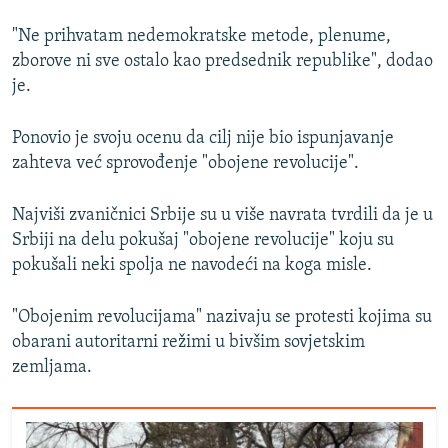
"Ne prihvatam nedemokratske metode, plenume,
zborove ni sve ostalo kao predsednik republike", dodao
je.
Ponovio je svoju ocenu da cilj nije bio ispunjavanje
zahteva već sprovođenje "obojene revolucije".
Najviši zvaničnici Srbije su u više navrata tvrdili da je u
Srbiji na delu pokušaj "obojene revolucije" koju su
pokušali neki spolja ne navodeći na koga misle.
"Obojenim revolucijama" nazivaju se protesti kojima su
obarani autoritarni režimi u bivšim sovjetskim
zemljama.