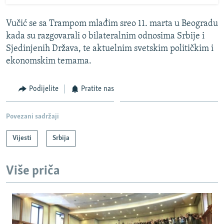
Vučić se sa Trampom mlađim sreo 11. marta u Beogradu
kada su razgovarali o bilateralnim odnosima Srbije i
Sjedinjenih Država, te aktuelnim svetskim političkim i
ekonomskim temama.
Podijelite
Pratite nas
Povezani sadržaji
Vijesti
Srbija
Više priča