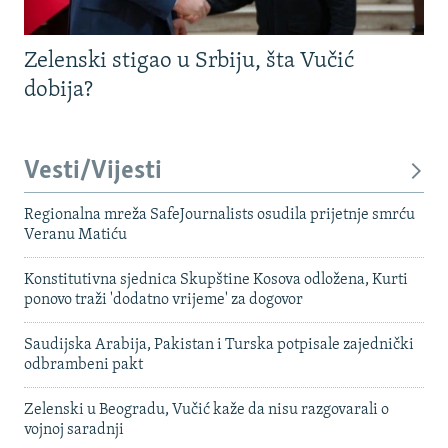
Zelenski stigao u Srbiju, šta Vučić
dobija?
Vesti/Vijesti
Regionalna mreža SafeJournalists osudila prijetnje smrću
Veranu Matiću
Konstitutivna sjednica Skupštine Kosova odložena, Kurti
ponovo traži 'dodatno vrijeme' za dogovor
Saudijska Arabija, Pakistan i Turska potpisale zajednički
odbrambeni pakt
Zelenski u Beogradu, Vučić kaže da nisu razgovarali o
vojnoj saradnji