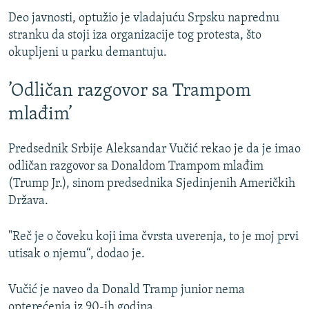
Deo javnosti, optužio je vladajuću Srpsku naprednu
stranku da stoji iza organizacije tog protesta, što
okupljeni u parku demantuju.
’Odličan razgovor sa Trampom
mlađim’
Predsednik Srbije Aleksandar Vučić rekao je da je imao
odličan razgovor sa Donaldom Trampom mlađim
(Trump Jr.), sinom predsednika Sjedinjenih Američkih
Država.
"Reč je o čoveku koji ima čvrsta uverenja, to je moj prvi
utisak o njemu“, dodao je.
Vučić je naveo da Donald Tramp junior nema
opterećenja iz 90-ih godina.