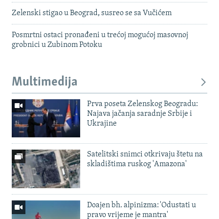
Zelenski stigao u Beograd, susreo se sa Vučićem
Posmrtni ostaci pronađeni u trećoj mogućoj masovnoj
grobnici u Zubinom Potoku
Multimedija
Prva poseta Zelenskog Beogradu:
Najava jačanja saradnje Srbije i
Ukrajine
Satelitski snimci otkrivaju štetu na
skladištima ruskog 'Amazona'
Doajen bh. alpinizma: 'Odustati u
pravo vrijeme je mantra'