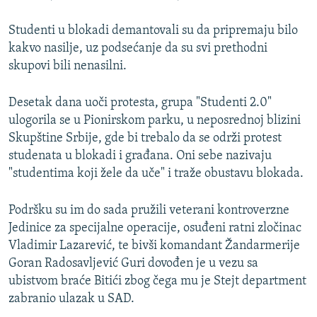
Studenti u blokadi demantovali su da pripremaju bilo
kakvo nasilje, uz podsećanje da su svi prethodni
skupovi bili nenasilni.
Desetak dana uoči protesta, grupa "Studenti 2.0"
ulogorila se u Pionirskom parku, u neposrednoj blizini
Skupštine Srbije, gde bi trebalo da se održi protest
studenata u blokadi i građana. Oni sebe nazivaju
"studentima koji žele da uče" i traže obustavu blokada.
Podršku su im do sada pružili veterani kontroverzne
Jedinice za specijalne operacije, osuđeni ratni zločinac
Vladimir Lazarević, te bivši komandant Žandarmerije
Goran Radosavljević Guri dovođen je u vezu sa
ubistvom braće Bitići zbog čega mu je Stejt department
zabranio ulazak u SAD.