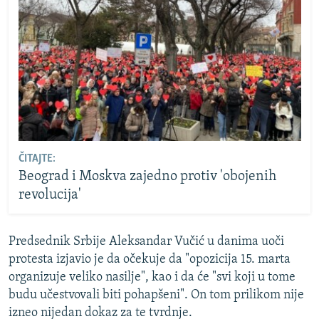
ČITAJTE:
Beograd i Moskva zajedno protiv 'obojenih
revolucija'
Predsednik Srbije Aleksandar Vučić u danima uoči
protesta izjavio je da očekuje da "opozicija 15. marta
organizuje veliko nasilje", kao i da će "svi koji u tome
budu učestvovali biti pohapšeni". On tom prilikom nije
izneo nijedan dokaz za te tvrdnje.