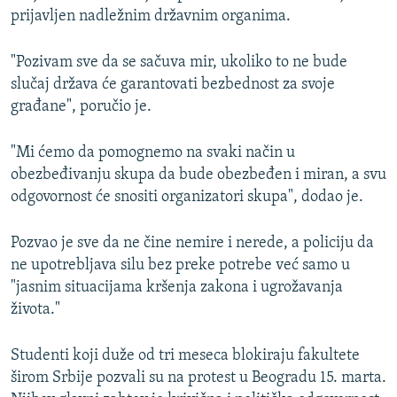
prijavljen nadležnim državnim organima.
"Pozivam sve da se sačuva mir, ukoliko to ne bude
slučaj država će garantovati bezbednost za svoje
građane", poručio je.
"Mi ćemo da pomognemo na svaki način u
obezbeđivanju skupa da bude obezbeđen i miran, a svu
odgovornost će snositi organizatori skupa", dodao je.
Pozvao je sve da ne čine nemire i nerede, a policiju da
ne upotrebljava silu bez preke potrebe već samo u
"jasnim situacijama kršenja zakona i ugrožavanja
života."
Studenti koji duže od tri meseca blokiraju fakultete
širom Srbije pozvali su na protest u Beogradu 15. marta.