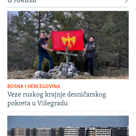
U fokusu
BOSNA I HERCEGOVINA
Veze ruskog krajnje desničarskog
pokreta u Višegradu