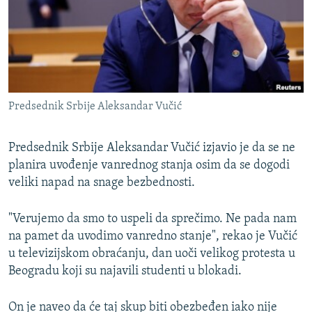
ISPRIČAJ MI
DNEVNO@RSE
SPECIJALI RSE
VIŠE OD NASLOVA
PRATITE NAS
Predsednik Srbije Aleksandar Vučić
GENOCID U SREBRENICI
POPLAVE I KLIZIŠTA U BIH 2024.
Predsednik Srbije Aleksandar Vučić izjavio je da se ne
TV LIBERTY
planira uvođenje vanrednog stanja osim da se dogodi
Sve RFE/RL stranice
veliki napad na snage bezbednosti.
POST SCRIPTUM
MOJA EVROPA
"Verujemo da smo to uspeli da sprečimo. Ne pada nam
na pamet da uvodimo vanredno stanje", rekao je Vučić
TRI DECENIJE OD RATA U BIH
u televizijskom obraćanju, dan uoči velikog protesta u
SVE KARTE DEJTONA
Beogradu koji su najavili studenti u blokadi.
NASTANAK I RASPAD JUGOSLAVIJE
On je naveo da će taj skup biti obezbeđen iako nije