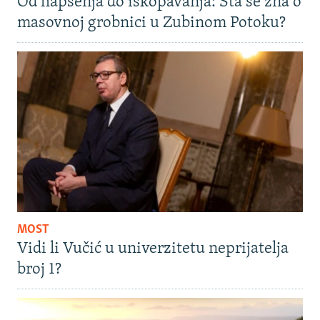
Od hapšenja do iskopavanja: Šta se zna o
masovnoj grobnici u Zubinom Potoku?
MOST
Vidi li Vučić u univerzitetu neprijatelja
broj 1?