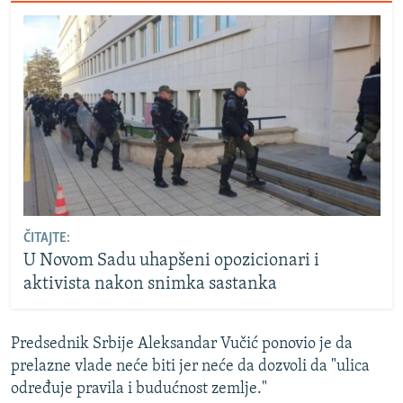
ČITAJTE:
U Novom Sadu uhapšeni opozicionari i
aktivista nakon snimka sastanka
Predsednik Srbije Aleksandar Vučić ponovio je da
prelazne vlade neće biti jer neće da dozvoli da "ulica
određuje pravila i budućnost zemlje."