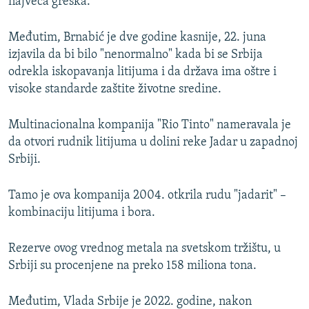
najveća greška.
Međutim, Brnabić je dve godine kasnije, 22. juna
izjavila da bi bilo "nenormalno" kada bi se Srbija
odrekla iskopavanja litijuma i da država ima oštre i
visoke standarde zaštite životne sredine.
Multinacionalna kompanija "Rio Tinto" nameravala je
da otvori rudnik litijuma u dolini reke Jadar u zapadnoj
Srbiji.
Tamo je ova kompanija 2004. otkrila rudu "jadarit" –
kombinaciju litijuma i bora.
Rezerve ovog vrednog metala na svetskom tržištu, u
Srbiji su procenjene na preko 158 miliona tona.
Međutim, Vlada Srbije je 2022. godine, nakon