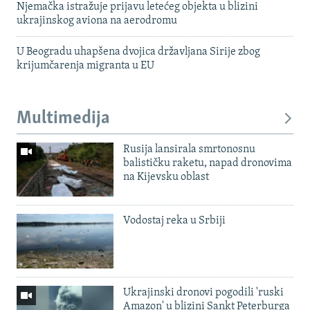
Njemačka istražuje prijavu letećeg objekta u blizini
ukrajinskog aviona na aerodromu
U Beogradu uhapšena dvojica državljana Sirije zbog
krijumčarenja migranta u EU
Multimedija
Rusija lansirala smrtonosnu
balističku raketu, napad dronovima
na Kijevsku oblast
Vodostaj reka u Srbiji
Ukrajinski dronovi pogodili 'ruski
Amazon' u blizini Sankt Peterburga