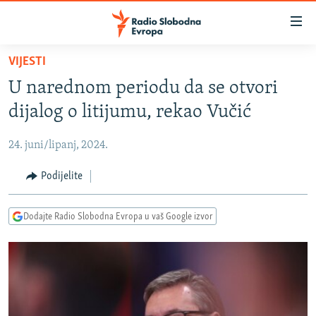
Dostupni
linkovi
Pređite
VIJESTI
na
VIJESTI
U narednom periodu da se otvori
glavni
BOSNA I HERCEGOVINA
sadržaj
dijalog o litijumu, rekao Vučić
SRBIJA
Pređite
na
24. juni/lipanj, 2024.
KOSOVO
glavnu
CRNA GORA
Podijelite
navigaciju
Pređite
VIZUELNO
na
Dodajte Radio Slobodna Evropa u vaš Google izvor
PODCASTI
VIDEO
pretragu
RAT U UKRAJINI
FOTOGALERIJE
KINA NA BALKANU
INFOGRAFIKE
RSE PRIČE IZ SVIJETA