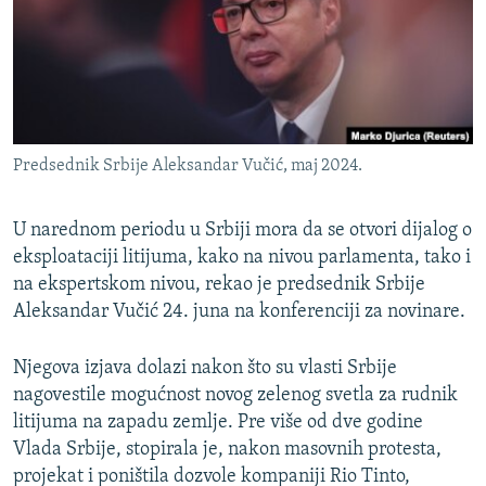
ISPRIČAJ MI
DNEVNO@RSE
SPECIJALI RSE
VIŠE OD NASLOVA
PRATITE NAS
Predsednik Srbije Aleksandar Vučić, maj 2024.
GENOCID U SREBRENICI
POPLAVE I KLIZIŠTA U BIH 2024.
U narednom periodu u Srbiji mora da se otvori dijalog o
TV LIBERTY
eksploataciji litijuma, kako na nivou parlamenta, tako i
Sve RFE/RL stranice
na ekspertskom nivou, rekao je predsednik Srbije
POST SCRIPTUM
Aleksandar Vučić 24. juna na konferenciji za novinare.
MOJA EVROPA
Njegova izjava dolazi nakon što su vlasti Srbije
TRI DECENIJE OD RATA U BIH
nagovestile mogućnost novog zelenog svetla za rudnik
SVE KARTE DEJTONA
litijuma na zapadu zemlje. Pre više od dve godine
Vlada Srbije, stopirala je, nakon masovnih protesta,
NASTANAK I RASPAD JUGOSLAVIJE
projekat i poništila dozvole kompaniji Rio Tinto,