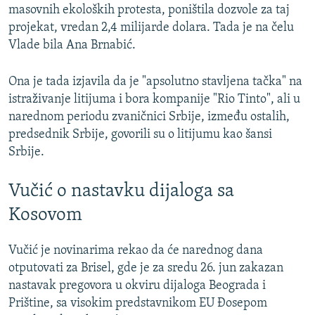
masovnih ekoloških protesta, poništila dozvole za taj
projekat, vredan 2,4 milijarde dolara. Tada je na čelu
Vlade bila Ana Brnabić.
Ona je tada izjavila da je "apsolutno stavljena tačka" na
istraživanje litijuma i bora kompanije "Rio Tinto", ali u
narednom periodu zvaničnici Srbije, između ostalih,
predsednik Srbije, govorili su o litijumu kao šansi
Srbije.
Vučić o nastavku dijaloga sa
Kosovom
Vučić je novinarima rekao da će narednog dana
otputovati za Brisel, gde je za sredu 26. jun zakazan
nastavak pregovora u okviru dijaloga Beograda i
Prištine, sa visokim predstavnikom EU Đosepom