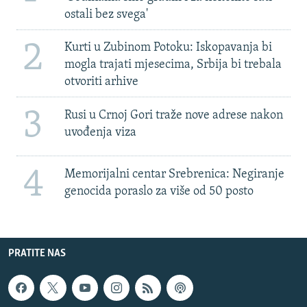
ostali bez svega'
2
Kurti u Zubinom Potoku: Iskopavanja bi
mogla trajati mjesecima, Srbija bi trebala
otvoriti arhive
3
Rusi u Crnoj Gori traže nove adrese nakon
uvođenja viza
4
Memorijalni centar Srebrenica: Negiranje
genocida poraslo za više od 50 posto
PRATITE NAS