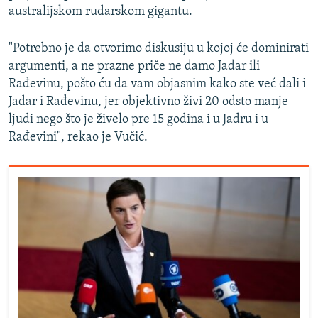
australijskom rudarskom gigantu.
"Potrebno je da otvorimo diskusiju u kojoj će dominirati
argumenti, a ne prazne priče ne damo Jadar ili
Rađevinu, pošto ću da vam objasnim kako ste već dali i
Jadar i Rađevinu, jer objektivno živi 20 odsto manje
ljudi nego što je živelo pre 15 godina i u Jadru i u
Rađevini", rekao je Vučić.