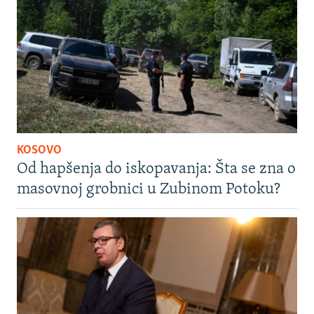
KOSOVO
Od hapšenja do iskopavanja: Šta se zna o
masovnoj grobnici u Zubinom Potoku?