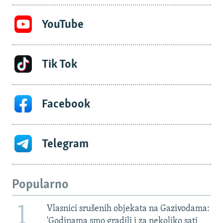
YouTube
Tik Tok
Facebook
Telegram
Popularno
1
Vlasnici srušenih objekata na Gazivodama:
'Godinama smo gradili i za nekoliko sati