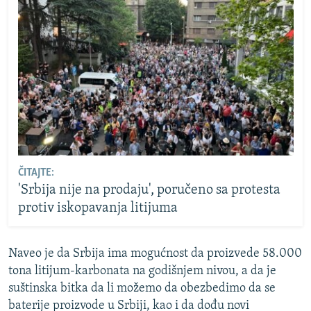
ČITAJTE:
'Srbija nije na prodaju', poručeno sa protesta
protiv iskopavanja litijuma
Naveo je da Srbija ima mogućnost da proizvede 58.000
tona litijum-karbonata na godišnjem nivou, a da je
suštinska bitka da li možemo da obezbedimo da se
baterije proizvode u Srbiji, kao i da dođu novi