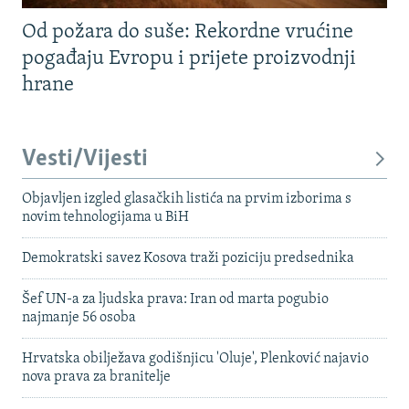
Od požara do suše: Rekordne vrućine
pogađaju Evropu i prijete proizvodnji
hrane
Vesti/Vijesti
Objavljen izgled glasačkih listića na prvim izborima s
novim tehnologijama u BiH
Demokratski savez Kosova traži poziciju predsednika
Šef UN-a za ljudska prava: Iran od marta pogubio
najmanje 56 osoba
Hrvatska obilježava godišnjicu 'Oluje', Plenković najavio
nova prava za branitelje