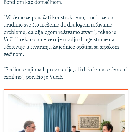
Boreljom kao domaćinom.
"Mi ćemo se ponašati konstruktivno, truditi se da
uradimo sve što možemo da dijalogom rešavamo
probleme, da dijalogom rešavamo stvari", rekao je
Vučić i rekao da ne veruje u volju druge strane da
učestvuje u stvaranju Zajednice opština sa srpskom
većinom.
"Plašim se njihovih provokacija, ali držaćemo se čvrsto i
ozbiljno", poručio je Vučić.