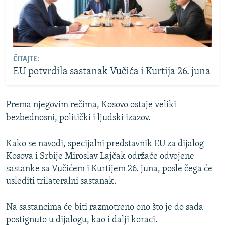
ČITAJTE:
EU potvrdila sastanak Vučića i Kurtija 26. juna
Prema njegovim rečima, Kosovo ostaje veliki
bezbednosni, politički i ljudski izazov.
Kako se navodi, specijalni predstavnik EU za dijalog
Kosova i Srbije Miroslav Lajčak održaće odvojene
sastanke sa Vučićem i Kurtijem 26. juna, posle čega će
uslediti trilateralni sastanak.
Na sastancima će biti razmotreno ono što je do sada
postignuto u dijalogu, kao i dalji koraci.