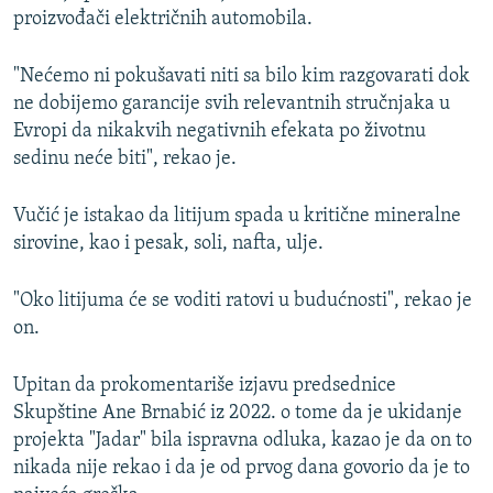
proizvođači električnih automobila.
"Nećemo ni pokušavati niti sa bilo kim razgovarati dok
ne dobijemo garancije svih relevantnih stručnjaka u
Evropi da nikakvih negativnih efekata po životnu
sedinu neće biti", rekao je.
Vučić je istakao da litijum spada u kritične mineralne
sirovine, kao i pesak, soli, nafta, ulje.
"Oko litijuma će se voditi ratovi u budućnosti", rekao je
on.
Upitan da prokomentariše izjavu predsednice
Skupštine Ane Brnabić iz 2022. o tome da je ukidanje
projekta "Jadar" bila ispravna odluka, kazao je da on to
nikada nije rekao i da je od prvog dana govorio da je to