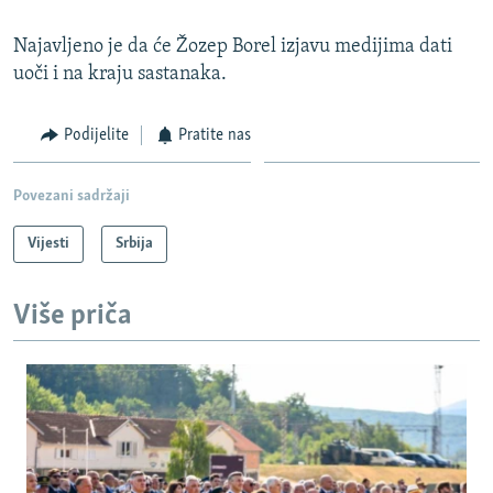
Najavljeno je da će Žozep Borel izjavu medijima dati
uoči i na kraju sastanaka.
Podijelite
Pratite nas
Povezani sadržaji
Vijesti
Srbija
Više priča