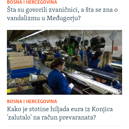
BOSNA I HERCEGOVINA
Šta su govorili zvaničnici, a šta se zna o
vandalizmu u Međugorju?
BOSNA I HERCEGOVINA
Kako je stotine hiljada eura iz Konjica
'zalutalo' na račun prevaranata?