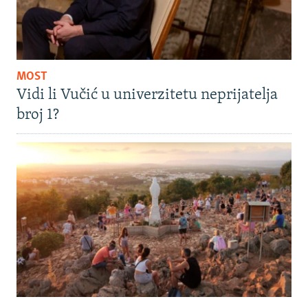
MOST
Vidi li Vučić u univerzitetu neprijatelja
broj 1?