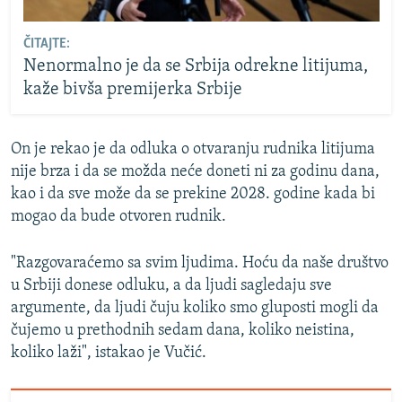
ČITAJTE:
Nenormalno je da se Srbija odrekne litijuma,
kaže bivša premijerka Srbije
On je rekao je da odluka o otvaranju rudnika litijuma
nije brza i da se možda neće doneti ni za godinu dana,
kao i da sve može da se prekine 2028. godine kada bi
mogao da bude otvoren rudnik.
"Razgovaraćemo sa svim ljudima. Hoću da naše društvo
u Srbiji donese odluku, a da ljudi sagledaju sve
argumente, da ljudi čuju koliko smo gluposti mogli da
čujemo u prethodnih sedam dana, koliko neistina,
koliko laži", istakao je Vučić.