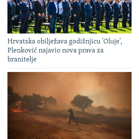
Hrvatska obilježava godišnjicu 'Oluje',
Plenković najavio nova prava za
branitelje