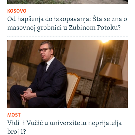
KOSOVO
Od hapšenja do iskopavanja: Šta se zna o
masovnoj grobnici u Zubinom Potoku?
MOST
Vidi li Vučić u univerzitetu neprijatelja
broj 1?