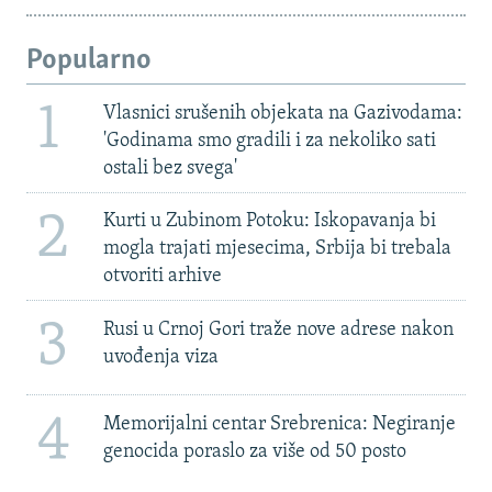
Popularno
1
Vlasnici srušenih objekata na Gazivodama:
'Godinama smo gradili i za nekoliko sati
ostali bez svega'
2
Kurti u Zubinom Potoku: Iskopavanja bi
mogla trajati mjesecima, Srbija bi trebala
otvoriti arhive
3
Rusi u Crnoj Gori traže nove adrese nakon
uvođenja viza
4
Memorijalni centar Srebrenica: Negiranje
genocida poraslo za više od 50 posto