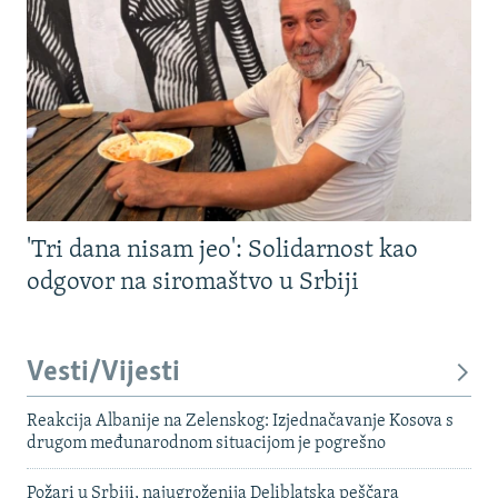
'Tri dana nisam jeo': Solidarnost kao
odgovor na siromaštvo u Srbiji
Vesti/Vijesti
Reakcija Albanije na Zelenskog: Izjednačavanje Kosova s ​​
drugom međunarodnom situacijom je pogrešno
Požari u Srbiji, najugroženija Deliblatska peščara