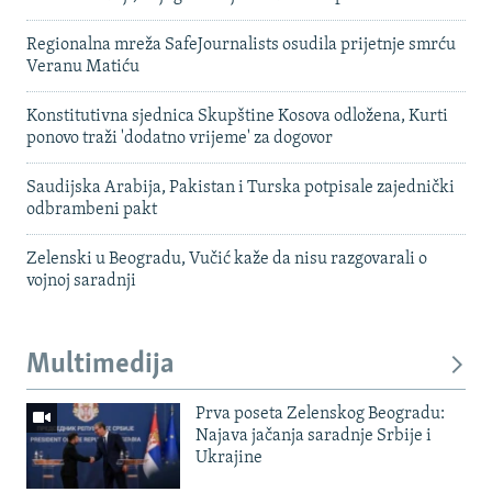
Regionalna mreža SafeJournalists osudila prijetnje smrću
Veranu Matiću
Konstitutivna sjednica Skupštine Kosova odložena, Kurti
ponovo traži 'dodatno vrijeme' za dogovor
Saudijska Arabija, Pakistan i Turska potpisale zajednički
odbrambeni pakt
Zelenski u Beogradu, Vučić kaže da nisu razgovarali o
vojnoj saradnji
Multimedija
Prva poseta Zelenskog Beogradu:
Najava jačanja saradnje Srbije i
Ukrajine