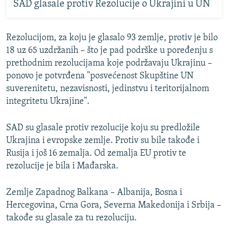
SAD glasale protiv Rezolucije o Ukrajini u UN
Rezolucijom, za koju je glasalo 93 zemlje, protiv je bilo
18 uz 65 uzdržanih – što je pad podrške u poređenju s
prethodnim rezolucijama koje podržavaju Ukrajinu –
ponovo je potvrđena "posvećenost Skupštine UN
suverenitetu, nezavisnosti, jedinstvu i teritorijalnom
integritetu Ukrajine".
SAD su glasale protiv rezolucije koju su predložile
Ukrajina i evropske zemlje. Protiv su bile takođe i
Rusija i još 16 zemalja. Od zemalja EU protiv te
rezolucije je bila i Mađarska.
Zemlje Zapadnog Balkana – Albanija, Bosna i
Hercegovina, Crna Gora, Severna Makedonija i Srbija –
takođe su glasale za tu rezoluciju.