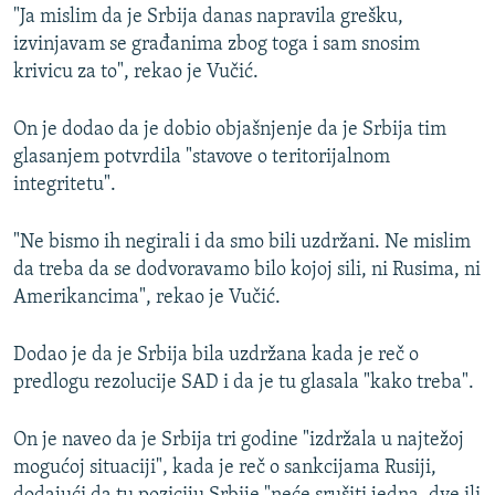
"Ja mislim da je Srbija danas napravila grešku,
izvinjavam se građanima zbog toga i sam snosim
krivicu za to", rekao je Vučić.
On je dodao da je dobio objašnjenje da je Srbija tim
glasanjem potvrdila "stavove o teritorijalnom
integritetu".
"Ne bismo ih negirali i da smo bili uzdržani. Ne mislim
da treba da se dodvoravamo bilo kojoj sili, ni Rusima, ni
Amerikancima", rekao je Vučić.
Dodao je da je Srbija bila uzdržana kada je reč o
predlogu rezolucije SAD i da je tu glasala "kako treba".
On je naveo da je Srbija tri godine "izdržala u najtežoj
mogućoj situaciji", kada je reč o sankcijama Rusiji,