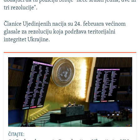
dodajući da tu poziciju Srbije "neće srušiti jedna, dve ili
tri rezolucije".
Članice Ujedinjenih nacija su 24. februara većinom
glasale za rezoluciju koja podržava teritorijalni
integritet Ukrajine.
ČITAJTE: