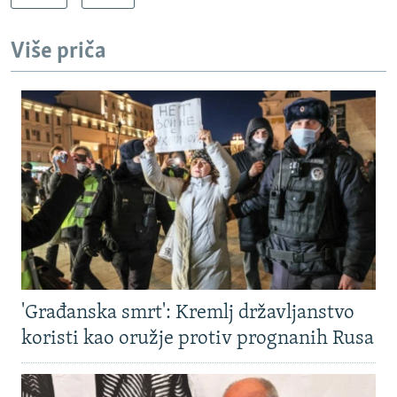
Više priča
'Građanska smrt': Kremlj državljanstvo
koristi kao oružje protiv prognanih Rusa