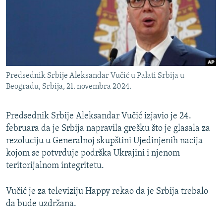
ISPRIČAJ MI
DNEVNO@RSE
SPECIJALI RSE
VIŠE OD NASLOVA
PRATITE NAS
Predsednik Srbije Aleksandar Vučić u Palati Srbija u
GENOCID U SREBRENICI
Beogradu, Srbija, 21. novembra 2024.
POPLAVE I KLIZIŠTA U BIH 2024.
Predsednik Srbije Aleksandar Vučić izjavio je 24.
TV LIBERTY
Sve RFE/RL stranice
februara da je Srbija napravila grešku što je glasala za
POST SCRIPTUM
rezoluciju u Generalnoj skupštini Ujedinjenih nacija
MOJA EVROPA
kojom se potvrđuje podrška Ukrajini i njenom
teritorijalnom integritetu.
TRI DECENIJE OD RATA U BIH
SVE KARTE DEJTONA
Vučić je za televiziju Happy rekao da je Srbija trebalo
da bude uzdržana.
NASTANAK I RASPAD JUGOSLAVIJE