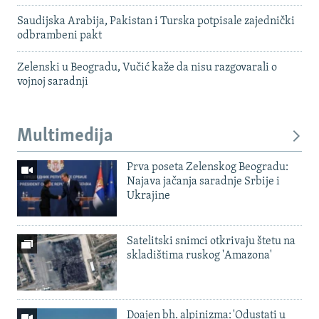
Saudijska Arabija, Pakistan i Turska potpisale zajednički
odbrambeni pakt
Zelenski u Beogradu, Vučić kaže da nisu razgovarali o
vojnoj saradnji
Multimedija
Prva poseta Zelenskog Beogradu:
Najava jačanja saradnje Srbije i
Ukrajine
Satelitski snimci otkrivaju štetu na
skladištima ruskog 'Amazona'
Doajen bh. alpinizma: 'Odustati u