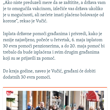
„Ako niste preduzeli mere da se zaštitite, a država vam
je to omogućila vakcinom, izlečiće vas država ukoliko
je u mogućnosti, ali nećete imati plaćeno bolovanje od
korone“, rekao je Vučić.
Isplata državne pomoći građanima i privredi, kako je
ranije najavljeno, počeće u četvrtak, 6. maja isplatom
30 evra pomoći penzionerima, a do 20. maja pomoć bi
trebalo da bude isplaćena i svim drugim građanima
koji su se prijavili za pomoć.
Do kraja godine, naveo je Vučić, građani će dobiti
dodatnih 30 evra pomoći.