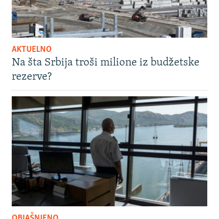
AKTUELNO
Na šta Srbija troši milione iz budžetske
rezerve?
OBJAŠNJENO