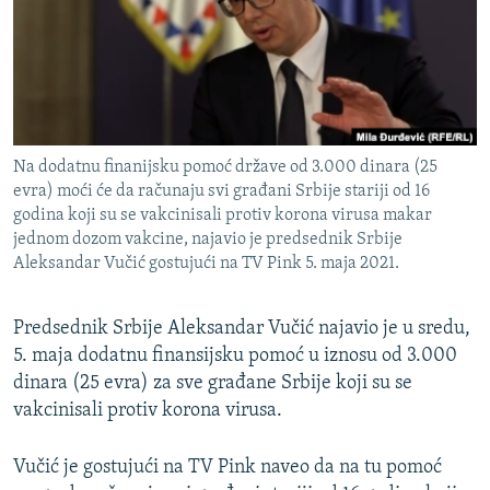
ISPRIČAJ MI
DNEVNO@RSE
SPECIJALI RSE
VIŠE OD NASLOVA
PRATITE NAS
Na dodatnu finanijsku pomoć države od 3.000 dinara (25
GENOCID U SREBRENICI
evra) moći će da računaju svi građani Srbije stariji od 16
godina koji su se vakcinisali protiv korona virusa makar
POPLAVE I KLIZIŠTA U BIH 2024.
jednom dozom vakcine, najavio je predsednik Srbije
TV LIBERTY
Sve RFE/RL stranice
Aleksandar Vučić gostujući na TV Pink 5. maja 2021.
POST SCRIPTUM
Predsednik Srbije Aleksandar Vučić najavio je u sredu,
MOJA EVROPA
5. maja dodatnu finansijsku pomoć u iznosu od 3.000
TRI DECENIJE OD RATA U BIH
dinara (25 evra) za sve građane Srbije koji su se
vakcinisali protiv korona virusa.
SVE KARTE DEJTONA
NASTANAK I RASPAD JUGOSLAVIJE
Vučić je gostujući na TV Pink naveo da na tu pomoć