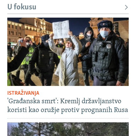
U fokusu
ISTRAŽIVANJA
'Građanska smrt': Kremlj državljanstvo
koristi kao oružje protiv prognanih Rusa