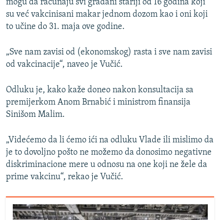
mogu da računaju svi građani stariji od 16 godina koji
su već vakcinisani makar jednom dozom kao i oni koji
to učine do 31. maja ove godine.
„Sve nam zavisi od (ekonomskog) rasta i sve nam zavisi
od vakcinacije“, naveo je Vučić.
Odluku je, kako kaže doneo nakon konsultacija sa
premijerkom Anom Brnabić i ministrom finansija
Sinišom Malim.
„Videćemo da li ćemo ići na odluku Vlade ili mislimo da
je to dovoljno pošto ne možemo da donosimo negativne
diskriminacione mere u odnosu na one koji ne žele da
prime vakcinu“, rekao je Vučić.