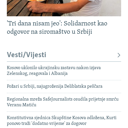
'Tri dana nisam jeo': Solidarnost kao
odgovor na siromaštvo u Srbiji
Vesti/Vijesti
Kosovo uklonilo ukrajinsku zastavu nakon izjava
Zelenskog, reagovala i Albanija
Požari u Srbiji, najugroženija Deliblatska peščara
Regionalna mreža SafeJournalists osudila prijetnje smrću
Veranu Matiću
Konstitutivna sjednica Skupštine Kosova odložena, Kurti
ponovo traži 'dodatno vrijeme' za dogovor