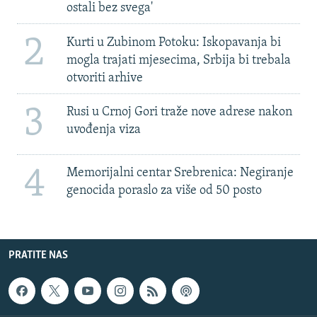
ostali bez svega'
2
Kurti u Zubinom Potoku: Iskopavanja bi
mogla trajati mjesecima, Srbija bi trebala
otvoriti arhive
3
Rusi u Crnoj Gori traže nove adrese nakon
uvođenja viza
4
Memorijalni centar Srebrenica: Negiranje
genocida poraslo za više od 50 posto
PRATITE NAS