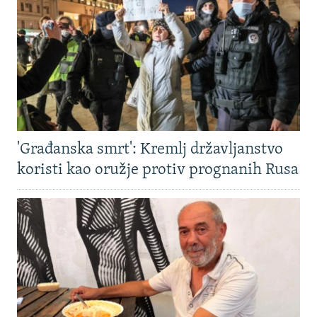
'Građanska smrt': Kremlj državljanstvo
koristi kao oružje protiv prognanih Rusa