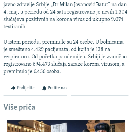
javno zdravlje Srbije „Dr Milan Jovanović Batut“ na dan
4. maj, u periodu od 24 sata registrovano je novih 1.304
slučajeva pozitivnih na korona virus od ukupno 9.074
testiranih.
U istom periodu, preminule su 24 osobe. U bolnicama
je smešteno 4.429 pacijenata, od kojih je 138 na
respiratoru. Od početka pandemije u Srbiji je zvanično
registrovano 694.473 slučaja zaraze korona virusom, a
preminulo je 6.456 osoba.
Podijelite
Pratite nas
Više priča