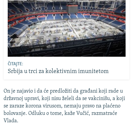
ČITAJTE:
Srbija u trci za kolektivnim imunitetom
On je najavio i da će predložiti da građani koji rade u
državnoj upravi, koji nisu želeli da se vakcinišu, a koji
se zaraze korona virusom, nemaju pravo na plaćeno
bolovanje. Odluku o tome, kaže Vučić, razmatraće
Vlada.