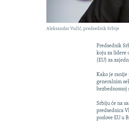
Aleksandar Vučić, predsednik Srbije
Predsednik Srb
koju za lidere
(EU) za zajedn
Kako je ranije 
generalnim sek
bezbednosnoj s
Srbiju će na s
predsednica Vl
poslove EU u B