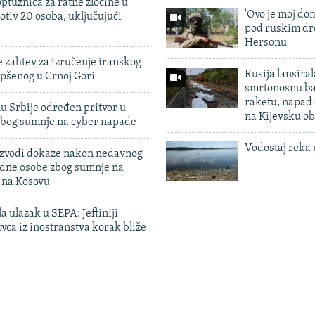
ptužnica za ratne zločine u
'Ovo je moj dom
otiv 20 osoba, uključujući
pod ruskim dr
Hersonu
 zahtev za izručenje iranskog
Rusija lansiral
pšenog u Crnoj Gori
smrtonosnu ba
raketu, napad
u Srbije određen pritvor u
na Kijevsku ob
zbog sumnje na cyber napade
Vodostaj reka 
 izvodi dokaze nakon nedavnog
edne osobe zbog sumnje na
n na Kosovu
a ulazak u SEPA: Jeftiniji
ovca iz inostranstva korak bliže