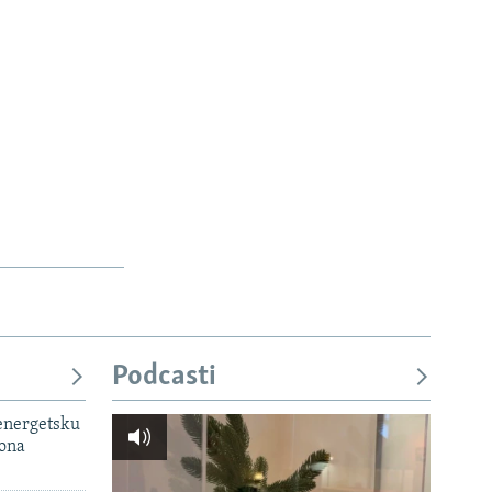
Podcasti
 energetsku
iona