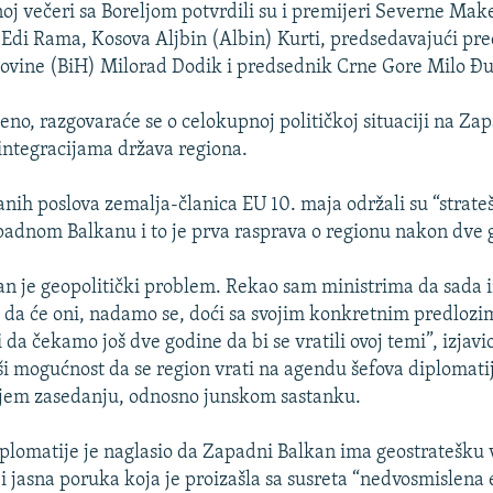
oj večeri sa Boreljom potvrdili su i premijeri Severne Ma
 Edi Rama, Kosova Aljbin (Albin) Kurti, predsedavajući pr
ovine (BiH) Milorad Dodik i predsednik Crne Gore Milo Đ
jeno, razgovaraće se o celokupnoj političkoj situaciji na Z
integracijama država regiona.
ranih poslova zemalja-članica EU 10. maja održali su “strat
apadnom Balkanu i to je prva rasprava o regionu nakon dve 
an je geopolitički problem. Rekao sam ministrima da sada
 da će oni, nadamo se, doći sa svojim konkretnim predlozim
a čekamo još dve godine da bi se vratili ovoj temi”, izjavio
vši mogućnost da se region vrati na agendu šefova diplomati
njem zasedanju, odnosno junskom sastanku.
iplomatije je naglasio da Zapadni Balkan ima geostratešku 
a i jasna poruka koja je proizašla sa susreta “nedvosmislena