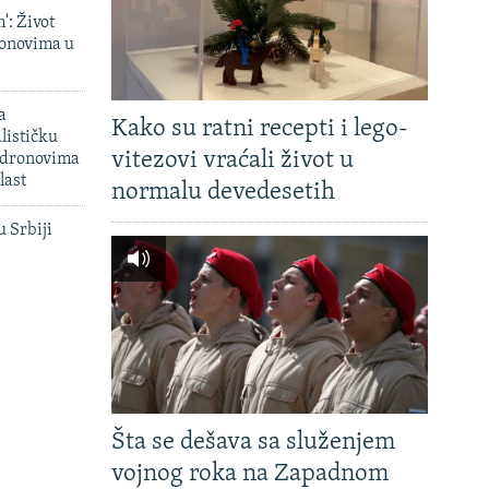
': Život
onovima u
a
Kako su ratni recepti i lego-
lističku
vitezovi vraćali život u
 dronovima
last
normalu devedesetih
u Srbiji
Šta se dešava sa služenjem
vojnog roka na Zapadnom