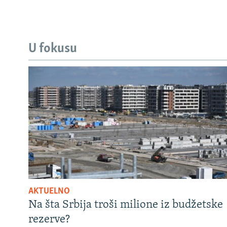
U fokusu
AKTUELNO
Na šta Srbija troši milione iz budžetske
rezerve?