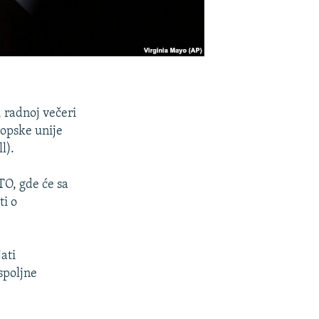
 radnoj večeri
ropske unije
l).
TO, gde će sa
ti o
ati
spoljne