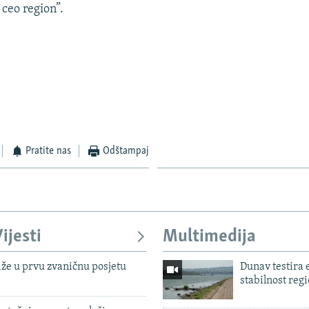
 ceo region”.
Pratite nas
Odštampaj
ijesti
Multimedija
iže u prvu zvaničnu posjetu
Dunav testira
stabilnost reg