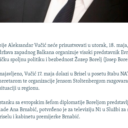
ije Aleksandar Vučić neće prisustvovati u utorak, 18. maja,
 država zapadnog Balkana organizuje visoki predstavnik Ev
ičku spoljnu politiku i bezbednost Žozep Borelj (Josep Borel
najavljeno, Vučić 17. maja dolazi u Brisel u posetu štabu NA
eretarom te organizacije Jensom Stoltenbergom razgovara
ituaciji u regionu.
astanku sa evropskim šefom diplomatije Boreljom predstavlj
ade Ana Brnabić, potvrđeno je za televiziju N1 u Službi za 
riselu i kabinetu premijerke Brnabić.