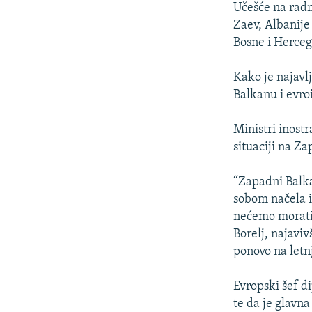
Učešće na radn
Zaev, Albanije
Bosne i Herceg
Kako je najavl
Balkanu i evro
Ministri inost
situaciji na Z
“Zapadni Balk
sobom načela i
nećemo morati d
Borelj, najavi
ponovo na let
Evropski šef d
te da je glavn