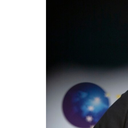
ISPRIČAJ MI
DNEVNO@RSE
SPECIJALI RSE
VIŠE OD NASLOVA
GENOCID U SREBRENICI
POPLAVE I KLIZIŠTA U BIH 2024.
TV LIBERTY
POST SCRIPTUM
MOJA EVROPA
TRI DECENIJE OD RATA U BIH
SVE KARTE DEJTONA
NASTANAK I RASPAD JUGOSLAVIJE