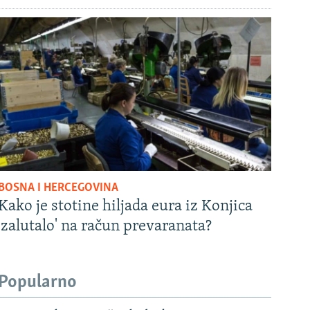
BOSNA I HERCEGOVINA
Kako je stotine hiljada eura iz Konjica
'zalutalo' na račun prevaranata?
Popularno