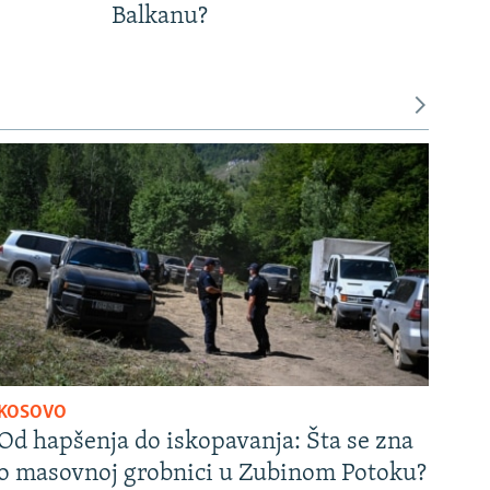
Balkanu?
KOSOVO
Od hapšenja do iskopavanja: Šta se zna
o masovnoj grobnici u Zubinom Potoku?