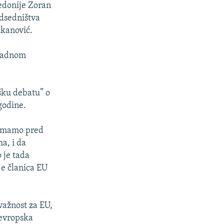
kedonije Zoran
edsedništva
ukanović.
apadnom
ešku debatu” o
godine.
 imamo pred
a, i da
 je tada
je članica EU
važnost za EU,
 evropska