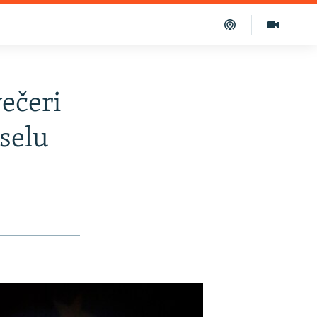
večeri
selu