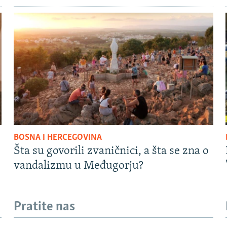
BOSNA I HERCEGOVINA
Šta su govorili zvaničnici, a šta se zna o
vandalizmu u Međugorju?
Pratite nas