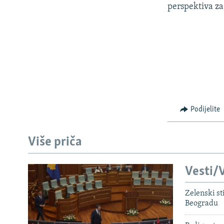
perspektiva za
Podijelite
Više priča
Vesti/V
Zelenski st
Beogradu