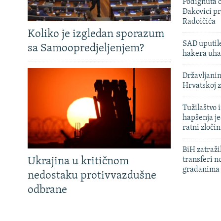
Podignuta o
Đakovici pr
Radoičića
Koliko je izgledan sporazum
SAD uputile
sa Samoopredjeljenjem?
hakera uha
Državljanin
Hrvatskoj 
Tužilaštvo
hapšenja j
ratni zloči
BiH zatražil
Ukrajina u kritičnom
transferi n
građanima
nedostaku protivvazdušne
odbrane