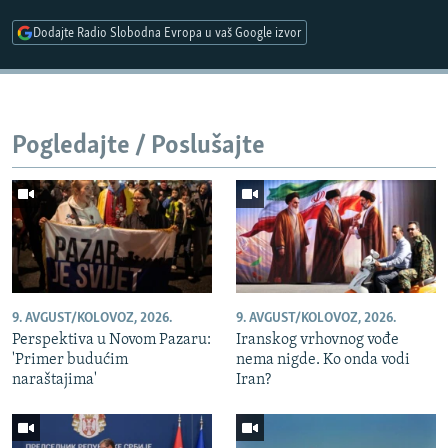
Dodajte Radio Slobodna Evropa u vaš Google izvor
Pogledajte / Poslušajte
9. AVGUST/KOLOVOZ, 2026.
9. AVGUST/KOLOVOZ, 2026.
Perspektiva u Novom Pazaru:
Iranskog vrhovnog vođe
'Primer budućim
nema nigde. Ko onda vodi
naraštajima'
Iran?