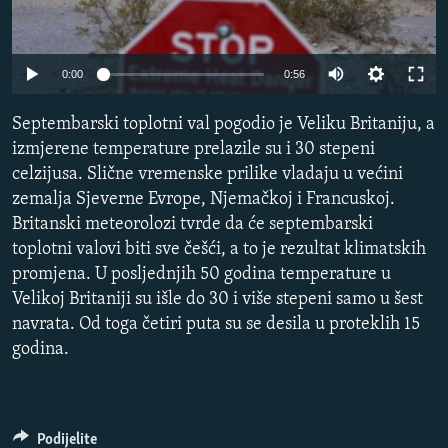
ISPRIČAJ MI
DNEVNO@RSE
0:00
0:56
SPECIJALI RSE
Septembarski toplotni val pogodio je Veliku Britaniju, a
VIŠE OD NASLOVA
PRATITE NAS
izmjerene temperature prelazile su i 30 stepeni
GENOCID U SREBRENICI
celzijusa. Slične vremenske prilike vladaju u većini
zemalja Sjeverne Evrope, Njemačkoj i Francuskoj.
POPLAVE I KLIZIŠTA U BIH 2024.
Britanski meteorolozi tvrde da će septembarski
TV LIBERTY
Sve RFE/RL stranice
toplotni valovi biti sve češći, a to je rezultat klimatskih
POST SCRIPTUM
promjena. U posljednjih 50 godina temperature u
Velikoj Britaniji su išle do 30 i više stepeni samo u šest
MOJA EVROPA
navrata. Od toga četiri puta su se desila u proteklih 15
TRI DECENIJE OD RATA U BIH
godina.
SVE KARTE DEJTONA
NASTANAK I RASPAD JUGOSLAVIJE
Podijelite