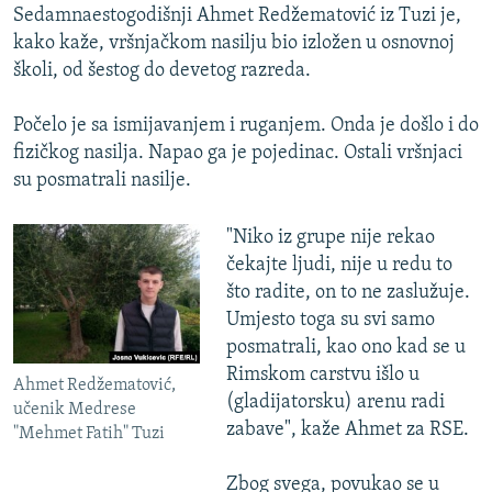
Sedamnaestogodišnji Ahmet Redžematović iz Tuzi je,
kako kaže, vršnjačkom nasilju bio izložen u osnovnoj
školi, od šestog do devetog razreda.
Počelo je sa ismijavanjem i ruganjem. Onda je došlo i do
fizičkog nasilja. Napao ga je pojedinac. Ostali vršnjaci
su posmatrali nasilje.
"Niko iz grupe nije rekao
čekajte ljudi, nije u redu to
što radite, on to ne zaslužuje.
Umjesto toga su svi samo
posmatrali, kao ono kad se u
Rimskom carstvu išlo u
Ahmet Redžematović,
(gladijatorsku) arenu radi
učenik Medrese
zabave", kaže Ahmet za RSE.
"Mehmet Fatih" Tuzi
Zbog svega, povukao se u