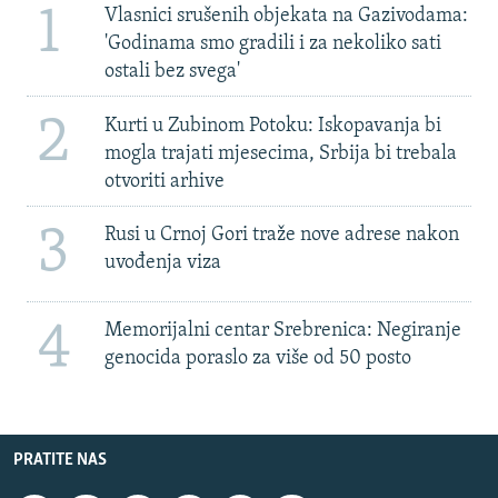
1
Vlasnici srušenih objekata na Gazivodama:
'Godinama smo gradili i za nekoliko sati
ostali bez svega'
2
Kurti u Zubinom Potoku: Iskopavanja bi
mogla trajati mjesecima, Srbija bi trebala
otvoriti arhive
3
Rusi u Crnoj Gori traže nove adrese nakon
uvođenja viza
4
Memorijalni centar Srebrenica: Negiranje
genocida poraslo za više od 50 posto
PRATITE NAS