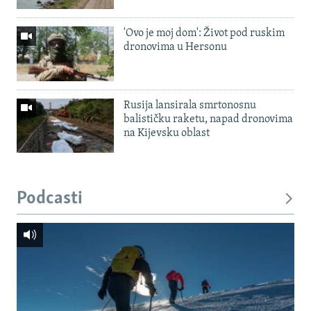
'Ovo je moj dom': Život pod ruskim
dronovima u Hersonu
Rusija lansirala smrtonosnu
balističku raketu, napad dronovima
na Kijevsku oblast
Podcasti