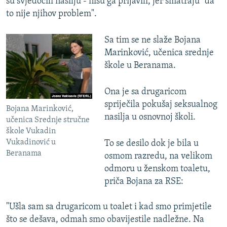
su svjedočili nasilju - nisu ga prijavili, jer smatraju "da
to nije njihov problem".
Sa tim se ne slaže Bojana
Marinković, učenica srednje
škole u Beranama.
Ona je sa drugaricom
spriječila pokušaj seksualnog
Bojana Marinković,
nasilja u osnovnoj školi.
učenica Srednje stručne
škole Vukadin
Vukadinović u
To se desilo dok je bila u
Beranama
osmom razredu, na velikom
odmoru u ženskom toaletu,
priča Bojana za RSE:
"Ušla sam sa drugaricom u toalet i kad smo primjetile
što se dešava, odmah smo obavijestile nadležne. Na