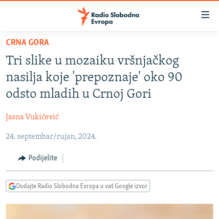
Dostupni
linkovi
Pređite
CRNA GORA
na
VIJESTI
Tri slike u mozaiku vršnjačkog
glavni
BOSNA I HERCEGOVINA
sadržaj
nasilja koje 'prepoznaje' oko 90
SRBIJA
Pređite
odsto mladih u Crnoj Gori
na
KOSOVO
glavnu
Jasna Vukićević
CRNA GORA
navigaciju
Pređite
24. septembar/rujan, 2024.
VIZUELNO
na
PODCASTI
VIDEO
Podijelite
pretragu
RAT U UKRAJINI
FOTOGALERIJE
Dodajte Radio Slobodna Evropa u vaš Google izvor
KINA NA BALKANU
INFOGRAFIKE
RSE PRIČE IZ SVIJETA