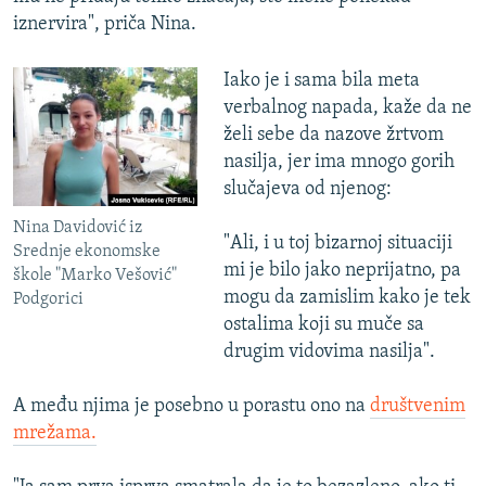
iznervira", priča Nina.
Iako je i sama bila meta
verbalnog napada, kaže da ne
želi sebe da nazove žrtvom
nasilja, jer ima mnogo gorih
slučajeva od njenog:
Nina Davidović iz
"Ali, i u toj bizarnoj situaciji
Srednje ekonomske
mi je bilo jako neprijatno, pa
škole "Marko Vešović"
mogu da zamislim kako je tek
Podgorici
ostalima koji su muče sa
drugim vidovima nasilja".
A među njima je posebno u porastu ono na
društvenim
mrežama.