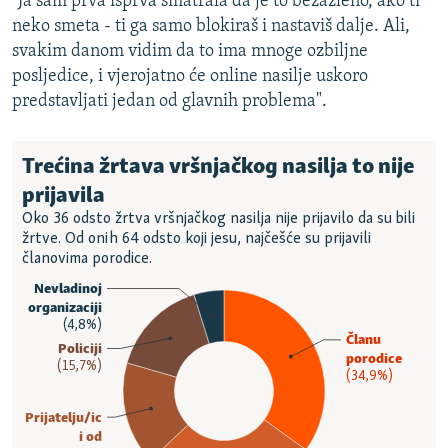
"Ja sam prva isprva smatrala da je to bezazleno, ako ti
neko smeta - ti ga samo blokiraš i nastaviš dalje. Ali,
svakim danom vidim da to ima mnoge ozbiljne
posljedice, i vjerojatno će online nasilje uskoro
predstavljati jedan od glavnih problema".