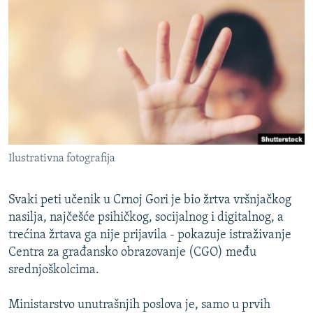
ISPRIČAJ MI
DNEVNO@RSE
SPECIJALI RSE
VIŠE OD NASLOVA
PRATITE NAS
GENOCID U SREBRENICI
POPLAVE I KLIZIŠTA U BIH 2024.
Ilustrativna fotografija
TV LIBERTY
Sve RFE/RL stranice
POST SCRIPTUM
Svaki peti učenik u Crnoj Gori je bio žrtva vršnjačkog
MOJA EVROPA
nasilja, najčešće psihičkog, socijalnog i digitalnog, a
trećina žrtava ga nije prijavila - pokazuje istraživanje
TRI DECENIJE OD RATA U BIH
Centra za građansko obrazovanje (CGO) među
SVE KARTE DEJTONA
srednjoškolcima.
NASTANAK I RASPAD JUGOSLAVIJE
Ministarstvo unutrašnjih poslova je, samo u prvih