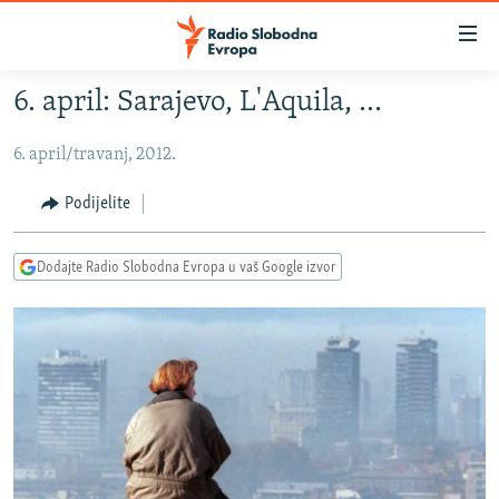
Dostupni
linkovi
Pređite
6. april: Sarajevo, L'Aquila, ...
na
VIJESTI
glavni
6. april/travanj, 2012.
BOSNA I HERCEGOVINA
sadržaj
SRBIJA
Pređite
Podijelite
na
KOSOVO
glavnu
Dodajte Radio Slobodna Evropa u vaš Google izvor
CRNA GORA
navigaciju
Pređite
VIZUELNO
na
PODCASTI
VIDEO
pretragu
RAT U UKRAJINI
FOTOGALERIJE
KINA NA BALKANU
INFOGRAFIKE
RSE PRIČE IZ SVIJETA