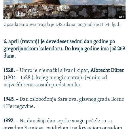
ISPRIČAJ MI
DNEVNO@RSE
Opsada Sarajeva trajala je 1.425 dana, poginulo je 11.541 ljudi
SPECIJALI RSE
VIŠE OD NASLOVA
PRATITE NAS
6. april (travanj) je devedeset sedmi dan godine po
GENOCID U SREBRENICI
gregorijanskom kalendaru. Do kraja godine ima još 269
dana.
POPLAVE I KLIZIŠTA U BIH 2024.
TV LIBERTY
Sve RFE/RL stranice
1528.
– Umro je njemački slikar i kipar,
Albrecht Dürer
(1904.- 1528.), kojeg mnogi smatraju jednim od
POST SCRIPTUM
najvećih renesansnih predstavnika.
MOJA EVROPA
TRI DECENIJE OD RATA U BIH
1945.
– Dan oslobođenja Sarajeva, glavnog grada Bosne
i Hercegovine.
SVE KARTE DEJTONA
NASTANAK I RASPAD JUGOSLAVIJE
1992.
– Na današnji dan srpske snage počele su sa
opsadom Sarajeva, najdužom i najkrvavijom opsadom