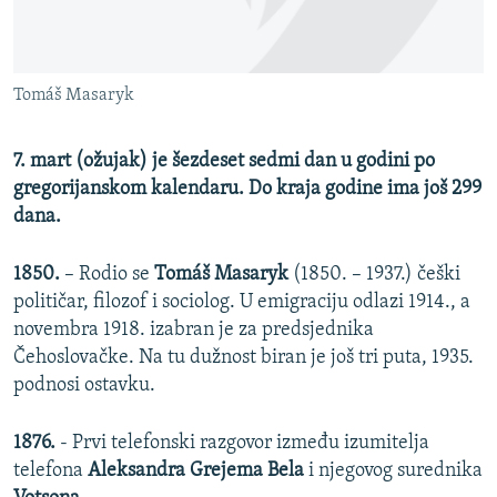
ISPRIČAJ MI
DNEVNO@RSE
Tomáš Masaryk
SPECIJALI RSE
VIŠE OD NASLOVA
PRATITE NAS
7. mart (ožujak) je šezdeset sedmi dan u godini po
GENOCID U SREBRENICI
gregorijanskom kalendaru. Do kraja godine ima još 299
dana.
POPLAVE I KLIZIŠTA U BIH 2024.
TV LIBERTY
Sve RFE/RL stranice
1850.
– Rodio se
Tomáš Masaryk
(1850. – 1937.) češki
POST SCRIPTUM
političar, filozof i sociolog. U emigraciju odlazi 1914., a
novembra 1918. izabran je za predsjednika
MOJA EVROPA
Čehoslovačke. Na tu dužnost biran je još tri puta, 1935.
TRI DECENIJE OD RATA U BIH
podnosi ostavku.
SVE KARTE DEJTONA
1876.
- Prvi telefonski razgovor između izumitelja
NASTANAK I RASPAD JUGOSLAVIJE
telefona
Aleksandra Grejema Bela
i njegovog surednika