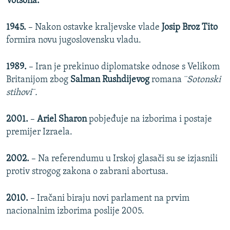
Votsona.
1945.
– Nakon ostavke kraljevske vlade
Josip Broz Tito
formira novu jugoslovensku vladu.
1989.
– Iran je prekinuo diplomatske odnose s Velikom
Britanijom zbog
Salman Rushdijevog
romana
¨Sotonski
stihovi¨.
2001.
–
Ariel Sharon
pobjeđuje na izborima i postaje
premijer Izraela.
2002.
– Na referendumu u Irskoj glasači su se izjasnili
protiv strogog zakona o zabrani abortusa.
2010.
– Iračani biraju novi parlament na prvim
nacionalnim izborima poslije 2005.