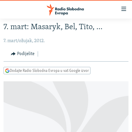
Dostupni
linkovi
Pređite
7. mart: Masaryk, Bel, Tito, ...
na
VIJESTI
glavni
7. mart/ožujak, 2012.
BOSNA I HERCEGOVINA
sadržaj
SRBIJA
Pređite
Podijelite
na
KOSOVO
glavnu
Dodajte Radio Slobodna Evropa u vaš Google izvor
CRNA GORA
navigaciju
Pređite
VIZUELNO
na
PODCASTI
VIDEO
pretragu
RAT U UKRAJINI
FOTOGALERIJE
KINA NA BALKANU
INFOGRAFIKE
RSE PRIČE IZ SVIJETA