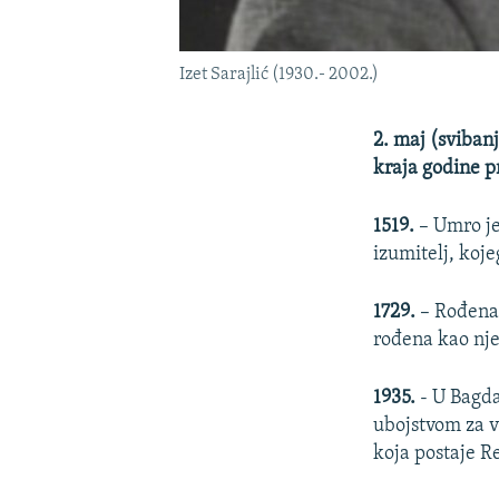
Izet Sarajlić (1930.- 2002.)
2. maj (sviban
kraja godine p
1519.
– Umro j
izumitelj, koj
1729.
– Rođena
rođena kao nj
1935.
- U Bagda
ubojstvom za v
koja postaje R