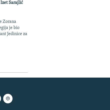
t
Izet Sarajlić
je Zorana
gija je bio
nt Jedinice za