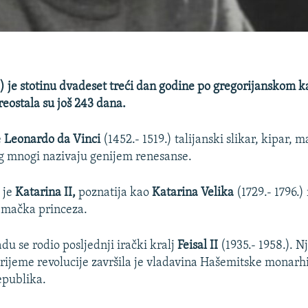
j) je stotinu dvadeset treći dan godine po gregorijanskom 
reostala su još 243 dana.
e
Leonardo da Vinci
(1452.- 1519.) talijanski slikar, kipar, 
eg mnogi nazivaju genijem renesanse.
 je
Katarina II,
poznatija kao
Katarina Velika
(1729.- 1796.)
emačka princeza.
du se rodio posljednji irački kralj
Feisal II
(1935.- 1958.). 
rijeme revolucije završila je vladavina Hašemitske monarhi
epublika.