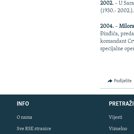
2002.
– U Sara
(1930.- 2002.)
2004.
–
Milor
Đinđića, preda
komandant Crve
specijalne oper
Podijelite
INFO
PRETRAŽI
O nama
Vijesti
Sve RSE stranice
Vizuelno
PRATITE NAS