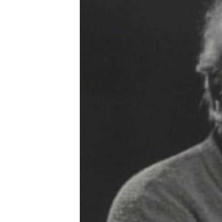
ISPRIČAJ MI
DNEVNO@RSE
SPECIJALI RSE
VIŠE OD NASLOVA
GENOCID U SREBRENICI
POPLAVE I KLIZIŠTA U BIH 2024.
TV LIBERTY
POST SCRIPTUM
MOJA EVROPA
TRI DECENIJE OD RATA U BIH
SVE KARTE DEJTONA
NASTANAK I RASPAD JUGOSLAVIJE