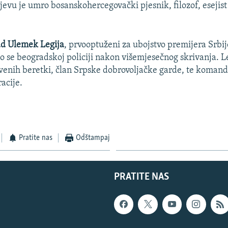
jevu je umro bosanskohercegovački pjesnik, filozof, esejis
.
ad Ulemek Legija
, prvooptuženi za ubojstvo premijera Srbi
o se beogradskoj policiji nakon višemjesečnog skrivanja. Le
nih beretki, član Srpske dobrovoljačke garde, te komanda
acije.
Pratite nas
Odštampaj
PRATITE NAS