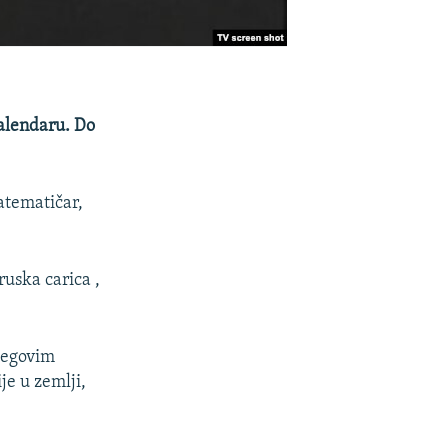
kalendaru. Do
matematičar,
 ruska carica ,
Njegovim
je u zemlji,