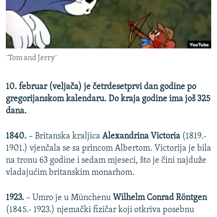
ISPRIČAJ MI
DNEVNO@RSE
SPECIJALI RSE
¨Tom and Jerry¨
VIŠE OD NASLOVA
PRATITE NAS
GENOCID U SREBRENICI
10. februar (veljača) je četrdesetprvi dan godine po
POPLAVE I KLIZIŠTA U BIH 2024.
gregorijanskom kalendaru. Do kraja godine ima još 325
dana.
TV LIBERTY
Sve RFE/RL stranice
POST SCRIPTUM
1840.
– Britanska kraljica
Alexandrina Victoria
(1819.-
1901.) vjenčala se sa princom Albertom. Victorija je bila
MOJA EVROPA
na tronu 63 godine i sedam mjeseci, što je čini najduže
TRI DECENIJE OD RATA U BIH
vladajućim britanskim monarhom.
SVE KARTE DEJTONA
1923.
– Umro je u Münchenu
Wilhelm Conrad Röntgen
NASTANAK I RASPAD JUGOSLAVIJE
(1845.- 1923.) njemački fizičar koji otkriva posebnu