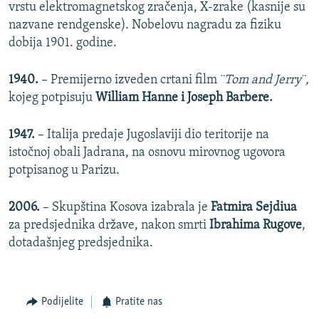
vrstu elektromagnetskog zračenja, X-zrake (kasnije su
nazvane rendgenske). Nobelovu nagradu za fiziku
dobija 1901. godine.
1940.
– Premijerno izveden crtani film
¨Tom and Jerry¨,
kojeg potpisuju
William Hanne i Joseph Barbere.
1947.
– Italija predaje Jugoslaviji dio teritorije na
istočnoj obali Jadrana, na osnovu mirovnog ugovora
potpisanog u Parizu.
2006.
– Skupština Kosova izabrala je
Fatmira Sejdiua
za predsjednika države, nakon smrti
Ibrahima Rugove
,
dotadašnjeg predsjednika.
Podijelite
Pratite nas