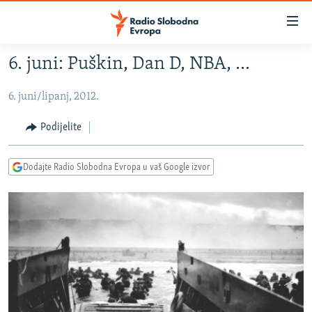
Dostupni
linkovi
Pređite
6. juni: Puškin, Dan D, NBA, ...
na
VIJESTI
glavni
6. juni/lipanj, 2012.
BOSNA I HERCEGOVINA
sadržaj
SRBIJA
Pređite
Podijelite
na
KOSOVO
glavnu
Dodajte Radio Slobodna Evropa u vaš Google izvor
CRNA GORA
navigaciju
Pređite
VIZUELNO
na
PODCASTI
VIDEO
pretragu
RAT U UKRAJINI
FOTOGALERIJE
KINA NA BALKANU
INFOGRAFIKE
RSE PRIČE IZ SVIJETA