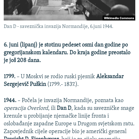
ISPRIČAJ MI
DNEVNO@RSE
Dan D - saveznička invazija Normandije, 6.juni 1944.
SPECIJALI RSE
VIŠE OD NASLOVA
PRATITE NAS
6. juni (lipanj) je stotinu pedeset osmi dan godine po
GENOCID U SREBRENICI
gregorijanskom kalendaru. Do kraja godine preostalo
je još 208 dana.
POPLAVE I KLIZIŠTA U BIH 2024.
TV LIBERTY
Sve RFE/RL stranice
1799.
– U Moskvi se rodio ruski pjesnik
Aleksandar
POST SCRIPTUM
Sergejevič Puškin
(1799.- 1837.).
MOJA EVROPA
1944.
– Počela je invazija Normandije, poznata kao
TRI DECENIJE OD RATA U BIH
operacija Overlord
, ili
Dan D
, kada su savezničke snage
krenule u probijanje njemačke linije fronta i
SVE KARTE DEJTONA
oslobađanje zapadne Europe u Drugom svjetskom ratu.
NASTANAK I RASPAD JUGOSLAVIJE
Zapovjednik cijele operacije bio je američki general