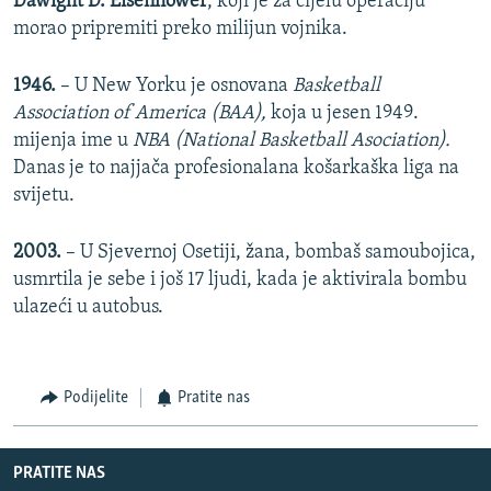
Dawight D. Eisenhower
, koji je za cijelu operaciju
morao pripremiti preko milijun vojnika.
1946.
– U New Yorku je osnovana
Basketball
Association of America (BAA),
koja u jesen 1949.
mijenja ime u
NBA (National Basketball Asociation).
Danas je to najjača profesionalana košarkaška liga na
svijetu.
2003.
– U Sjevernoj Osetiji, žana, bombaš samoubojica,
usmrtila je sebe i još 17 ljudi, kada je aktivirala bombu
ulazeći u autobus.
Podijelite
Pratite nas
PRATITE NAS