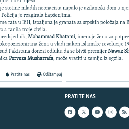
ajući buru bijesa.
je stotine mladih neonacista napalo je azilantski dom u 
 Policija je reagirala hapšenjima.
me rata u BiH, ispaljena je granata sa srpskih položaja na Ba
 a ranila troje civila.
 predsjednik,
Mohammad Khatami
, imenuje ženu za potpre
isokopozicionirana žena u vladi nakon Islamske revolucije 1
sud Pakistana donosi odluku da se bivši premijer
Nawaz Sh
nika
Perveza Musharrafa
, može vratiti u zemlju iz egzila.
Pratite nas
Odštampaj
PRATITE NAS