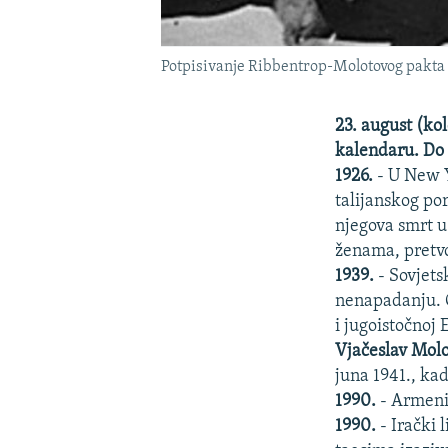
Potpisivanje Ribbentrop-Molotovog pakta 
23. august (kol
kalendaru. Do 
1926.
- U New 
talijanskog por
njegova smrt u
ženama, pretvo
1939.
- Sovjets
nenapadanju. O
i jugoistočnoj 
Vjačeslav Mol
juna 1941., k
1990.
- Armenij
1990.
- Irački 