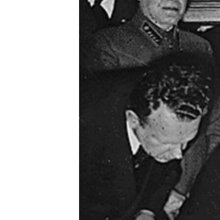
ISPRIČAJ MI
DNEVNO@RSE
SPECIJALI RSE
VIŠE OD NASLOVA
GENOCID U SREBRENICI
POPLAVE I KLIZIŠTA U BIH 2024.
TV LIBERTY
POST SCRIPTUM
MOJA EVROPA
TRI DECENIJE OD RATA U BIH
SVE KARTE DEJTONA
NASTANAK I RASPAD JUGOSLAVIJE