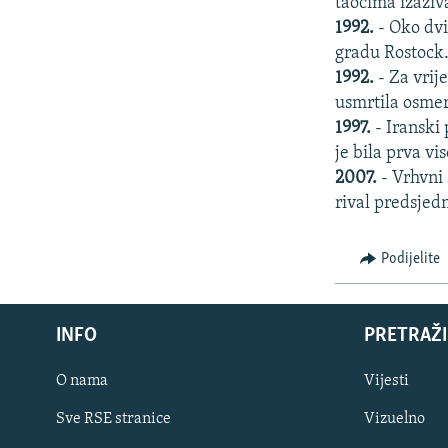
taocima izaziv
1992.
- Oko dvi
gradu Rostock.
1992.
- Za vrije
usmrtila osmero
1997.
- Iranski
je bila prva v
2007.
- Vrhvni 
rival predsjed
Podijelite
INFO
PRETRAŽI
O nama
Vijesti
Sve RSE stranice
Vizuelno
PRATITE NAS