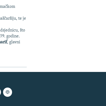
njemačkom
ščaršiju, te je
dsjednicu, što
979. godine.
arif
, glavni