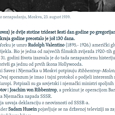
o nenapadanju, Moskva, 23. august 1939.
ovoz) je dvije stotine trideset šesti dan godine po gregorij
kraja godine preostalo je još 130 dana.
Yorku je umro
Rudolph Valentino
(1895.- 1926.) američki g
ijekla. Bio je jedna od najvećih filmskih zvijezda 1920-tih 
 31. godini života izazvala je do tada nezapamćenu histeri
rivši ga jednu od prvih ikona Hollywooda.
ki Savez i Njemačka u Moskvi potpisuju
Ribbentrop-Moloto
vaj sporazum je imao i tajni protokol o podjeli interesnih s
Europi. Potpisali su ga sovjetski i njemački ministri spoljnih
otov
i
Joachim von Ribbentrop
, a prekinut je operacijom Bar
ada Njemačka napada SSSR.
a usvaja deklaraciju o neovisnosti od SSSR-a.
lider
Sadam Husein
pojavljuje se na državnoj televiziji sa 