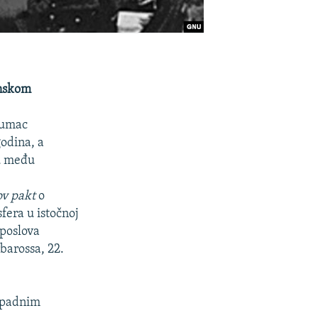
anskom
lumac
godina, a
ju među
v pakt
o
fera u istočnoj
 poslova
barossa, 22.
zapadnim