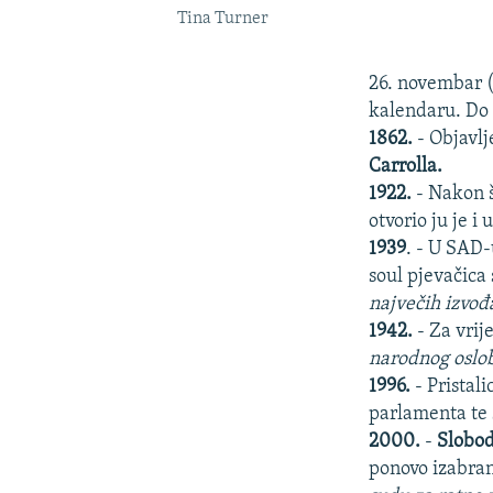
Tina Turner
26. novembar (
kalendaru. Do 
1862.
- Objavl
Carrolla.
1922.
- Nakon š
otvorio ju je 
1939
. - U SAD-
soul pjevačica
največih izvođ
1942.
- Za vrij
narodnog oslob
1996.
- Pristal
parlamenta te 
2000.
-
Slobod
ponovo izabran