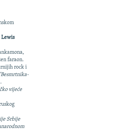
janskom
a
Lewis
tankamona,
žen faraon.
rnijih rock i
‘‘Besmrtnika-
.
ičko vijeće
oruskog
ije Srbije
narodnom