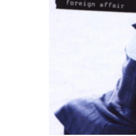
ISPRIČAJ MI
DNEVNO@RSE
SPECIJALI RSE
VIŠE OD NASLOVA
GENOCID U SREBRENICI
POPLAVE I KLIZIŠTA U BIH 2024.
TV LIBERTY
POST SCRIPTUM
MOJA EVROPA
TRI DECENIJE OD RATA U BIH
SVE KARTE DEJTONA
NASTANAK I RASPAD JUGOSLAVIJE