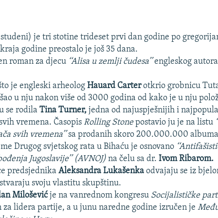
studeni) je tri stotine trideset prvi dan godine po gregori
kraja godine preostalo je još 35 dana.
jen roman za djecu
‘‘Alisa u zemlji čudesa’’
engleskog autor
to je engleski arheolog
Hauard Carter
otkrio grobnicu Tu
i ušao u nju nakon više od 3000 godina od kako je u nju polo
u se rodila
Tina Turner,
jedna od najuspješnijih i najpopula
 svih vremena. Časopis
Rolling Stone
postavio ju je na listu
ača svih vremena’’
sa prodanih skoro 200.000.000 albuma
eme Drugog svjetskog rata u Bihaću je osnovano
‘‘Antifašist
ođenja Jugoslavije’’ (AVNOJ)
na čelu sa dr.
Ivom Ribarom.
ice predsjednika
Aleksandra Lukašenka
odvajaju se iz bjel
stvaraju svoju vlastitu skupštinu.
an Milošević
je na vanrednom kongresu
Socijalističke part
 za lidera partije, a u junu naredne godine izručen je
Među