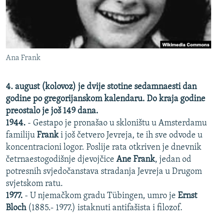
ISPRIČAJ MI
DNEVNO@RSE
SPECIJALI RSE
Ana Frank
VIŠE OD NASLOVA
PRATITE NAS
GENOCID U SREBRENICI
4. august (kolovoz) je dvije stotine sedamnaesti dan
POPLAVE I KLIZIŠTA U BIH 2024.
godine po gregorijanskom kalendaru. Do kraja godine
preostalo je još 149 dana.
TV LIBERTY
Sve RFE/RL stranice
1944.
- Gestapo je pronašao u skloništu u Amsterdamu
POST SCRIPTUM
familiju
Frank
i još četvero Jevreja, te ih sve odvode u
koncentracioni logor. Poslije rata otkriven je dnevnik
MOJA EVROPA
četrnaestogodišnje djevojčice
Ane Frank
, jedan od
TRI DECENIJE OD RATA U BIH
potresnih svjedočanstava stradanja Jevreja u Drugom
svjetskom ratu.
SVE KARTE DEJTONA
1977.
- U njemačkom gradu Tübingen, umro je
Ernst
NASTANAK I RASPAD JUGOSLAVIJE
Bloch
(1885.- 1977.) istaknuti antifašista i filozof.