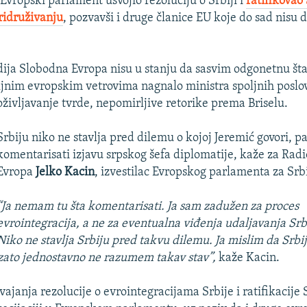
Evropski parlament usvojio rezoluciju o Srbiji i
ratifikova
 pridruživanju
, pozvavši i druge članice EU koje do sad nisu d
dija Slobodna Evropa nisu u stanju da sasvim odgonetnu šta 
ljnim evropskim vetrovima nagnalo ministra spoljnih poslo
oživljavanje tvrde, nepomirljive retorike prema Briselu.
Srbiju niko ne stavlja pred dilemu o kojoj Jeremić govori, p
komentarisati izjavu srpskog šefa diplomatije, kaže za Rad
Evropa
Jelko Kacin
, izvestilac Evropskog parlamenta za Srb
“Ja nemam tu šta komentarisati. Ja sam zadužen za proces
evrointegracija, a ne za eventualna viđenja udaljavanja Srb
Niko ne stavlja Srbiju pred takvu dilemu. Ja mislim da Srbi
zato jednostavno ne razumem takav stav”,
kaže Kacin.
ajanja rezolucije o evrointegracijama Srbije i ratifikacij