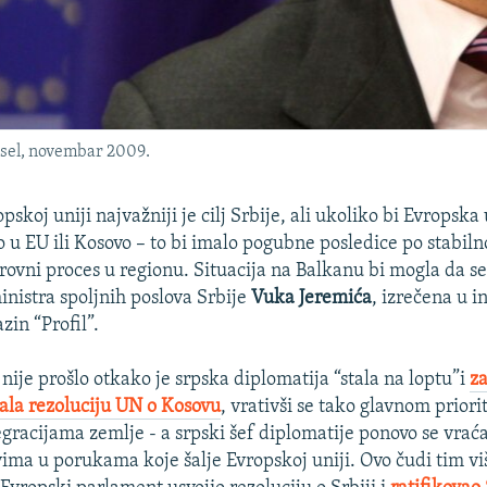
sel, novembar 2009.
pskoj uniji najvažniji je cilj Srbije, ali ukoliko bi Evropska
o u EU ili Kosovo – to bi imalo pogubne posledice po stabiln
rovni proces u regionu. Situacija na Balkanu bi mogla da se
inistra spoljnih poslova Srbije
Vuka Jeremića
, izrečena u i
zin “Profil”.
nije prošlo otkako je srpska diplomatija “stala na loptu”i
z
ala rezoluciju UN o Kosovu
, vrativši se tako glavnom priori
gracijama zemlje - a srpski šef diplomatije ponovo se vrać
ima u porukama koje šalje Evropskoj uniji. Ovo čudi tim viš