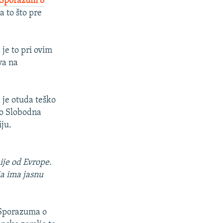
o Sporazum o
a to što pre
je to pri ovim
va na
a je otuda teško
io Slobodna
iju.
ije od Evrope.
ja ima jasnu
e Sporazuma o