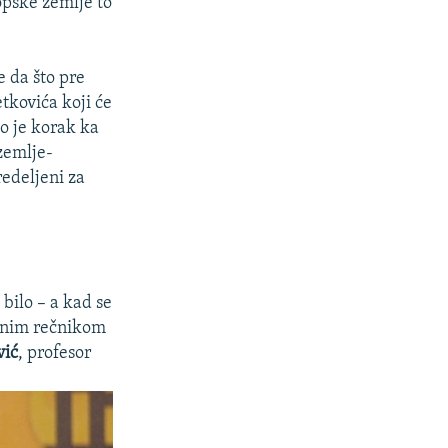
opske zemlje to
e da što pre
tkovića koji će
o je korak ka
zemlje-
redeljeni za
 bilo – a kad se
tičnim rečnikom
vić
, profesor