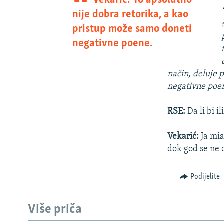
Vekarić: To apsolutno
nije dobra retorika, a kao
pristup može samo doneti
negativne poene.
način, deluje 
negativne poe
RSE:
Da li bi 
Vekarić:
Ja mis
dok god se ne o
Podijelite
Više priča