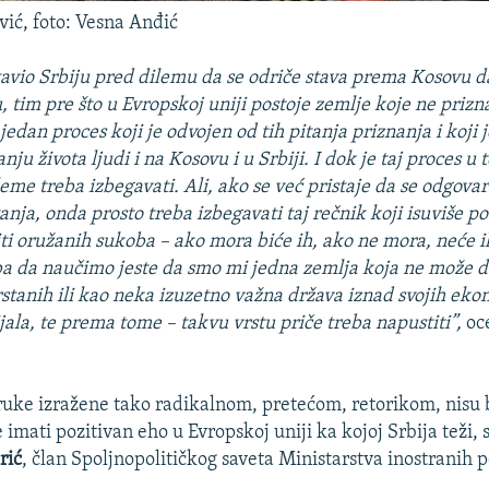
vić, foto: Vesna Anđić
tavio Srbiju pred dilemu da se odriče stava prema Kosovu da
, tim pre što u Evropskoj uniji postoje zemlje koje ne prizn
jedan proces koji je odvojen od tih pitanja priznanja i koji j
ju života ljudi i na Kosovu i u Srbiji. I dok je taj proces u 
eme treba izbegavati. Ali, ako se već pristaje da se odgova
anja, onda prosto treba izbegavati taj rečnik koji isuviše p
iti oružanih sukoba – ako mora biće ih, ako ne mora, neće ih
eba da naučimo jeste da smo mi jedna zemlja koja ne može 
stanih ili kao neka izuzetno važna država iznad svojih eko
jala, te prema tome – takvu vrstu priče treba napustiti”,
oc
uke izražene tako radikalnom, pretećom, retorikom, nisu 
 imati pozitivan eho u Evropskoj uniji ka kojoj Srbija teži,
rić
, član Spoljnopolitičkog saveta Ministarstva inostranih p