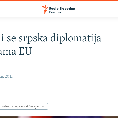
li se srpska diplomatija
jama EU
nj, 2011.
obodna Evropa u vaš Google izvor