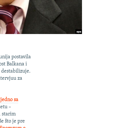
 unija postavila
ost Balkana i
 destabilizuje.
ntervjuu za
ajedno sa
tetu –
a starim
e što je pre