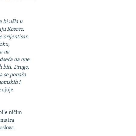
 bi ušla u
aju Kosovo.
e orijentisan
toku,
ra na
odseća da one
 biti. Drugo,
da se ponaša
nomskih i
enjuje
bile ničim
 smatra
oslova.