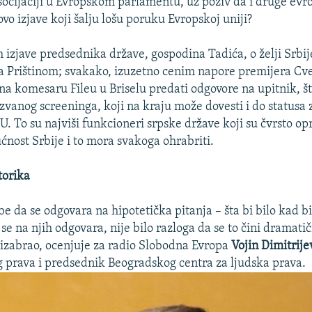
 asocijaciji u Evropskom parlamentu, uz poziv da i druge evr
 ovo izjave koji šalju lošu poruku Evropskoj uniji?
 izjave predsednika države, gospodina Tadića, o želji Srbij
sa Prištinom; svakako, izuzetno cenim napore premijera Cve
na komesaru Fileu u Briselu predati odgovore na upitnik, št
zvanog screeninga, koji na kraju može dovesti i do statusa 
. To su najviši funkcioneri srpske države koji su čvrsto op
nost Srbije i to mora svakoga ohrabriti.
torika
be da se odgovara na hipotetička pitanja – šta bi bilo kad bi
 se na njih odgovara, nije bilo razloga da se to čini drama
ć izabrao, ocenjuje za radio Slobodna Evropa
Vojin Dimitrije
prava i predsednik Beogradskog centra za ljudska prava.