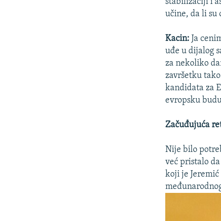
stabilizaciji i
učine, da li su
Kacin:
Ja cenim
uđe u dijalog 
za nekoliko da
završetku tako
kandidata za EU
evropsku buduć
Začuđujuća re
Nije bilo potre
već pristalo da
koji je Jeremi
međunarodnog 