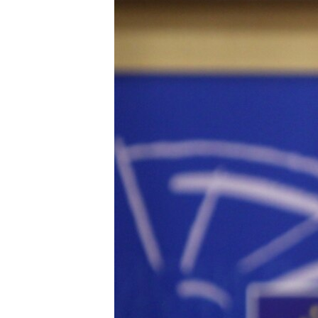
ISPRIČAJ MI
DNEVNO@RSE
SPECIJALI RSE
VIŠE OD NASLOVA
GENOCID U SREBRENICI
POPLAVE I KLIZIŠTA U BIH 2024.
TV LIBERTY
POST SCRIPTUM
MOJA EVROPA
TRI DECENIJE OD RATA U BIH
SVE KARTE DEJTONA
NASTANAK I RASPAD JUGOSLAVIJE