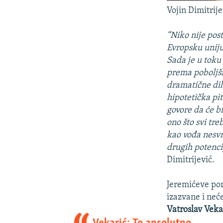
Vojin Dimitrije
“Niko nije pos
Evropsku uniju
Sada je u toku 
prema poboljšan
dramatične dil
hipotetička pit
govore da će b
ono što svi tr
kao vođa nesvr
drugih potenci
Dimitrijević.
Jeremićeve por
izazvane i neće
Vatroslav Veka