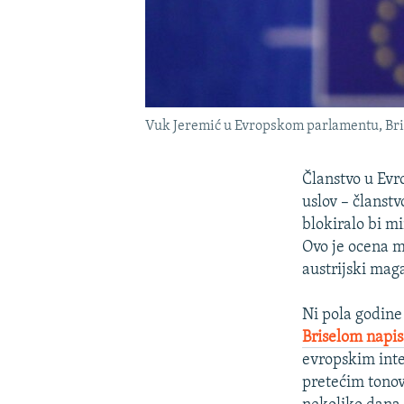
Vuk Jeremić u Evropskom parlamentu, Bri
Članstvo u Evro
uslov – članstv
blokiralo bi mi
Ovo je ocena m
austrijski maga
Ni pola godine 
Briselom napis
evropskim inte
pretećim tonov