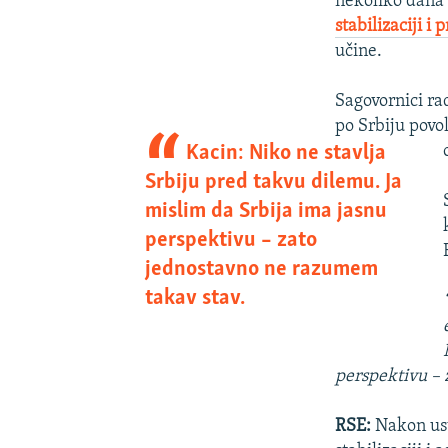
nekoliko dana 
stabilizaciji i
učine.
Sagovornici ra
po Srbiju povo
Kacin: Niko ne stavlja
Srbiju pred takvu dilemu. Ja
mislim da Srbija ima jasnu
perspektivu – zato
jednostavno ne razumem
takav stav.
perspektivu – 
RSE:
Nakon usv