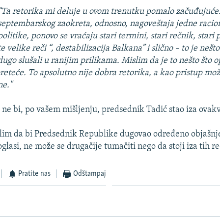
“Ta retorika mi deluje u ovom trenutku pomalo začuđujuće
septembarskog zaokreta, odnosno, nagoveštaja jedne racio
politike, ponovo se vraćaju stari termini, stari rečnik, stari 
te velike reči “,
destabilizacija Balkana” i slično – to je nešt
dugo slušali u ranijim prilikama. Mislim da je to nešto što o
preteće. To apsolutno nije dobra retorika, a kao pristup mo
ne."
ili ne bi, po vašem mišljenju, predsednik Tadić stao iza ovakv
lim da bi Predsednik Republike dugovao određeno objašnj
glasi, ne može se drugačije tumačiti nego da stoji iza tih re
Pratite nas
Odštampaj