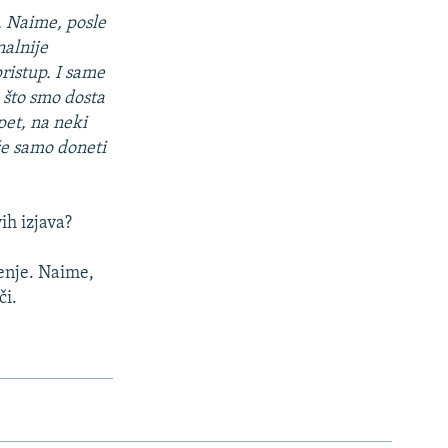
. Naime, posle
nalnije
pristup. I same
o što smo dosta
pet, na neki
že samo doneti
ih izjava?
enje. Naime,
či.