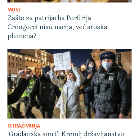
MOST
Zašto za patrijarha Porfirija
Crnogorci nisu nacija, već srpska
plemena?
ISTRAŽIVANJA
'Građanska smrt': Kremlj državljanstvo