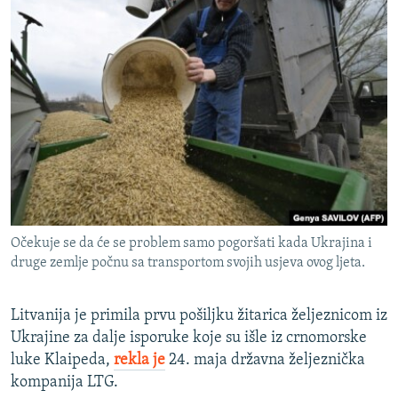
Očekuje se da će se problem samo pogoršati kada Ukrajina i
druge zemlje počnu sa transportom svojih usjeva ovog ljeta.
Litvanija je primila prvu pošiljku žitarica željeznicom iz
Ukrajine za dalje isporuke koje su išle iz crnomorske
luke Klaipeda,
rekla je
24. maja državna željeznička
kompanija LTG.