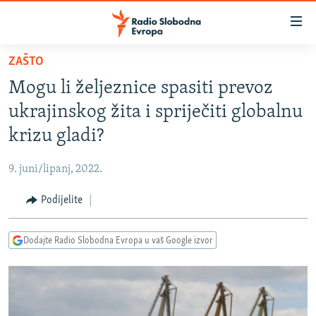
Dostupni
linkovi
Pređite
ZAŠTO
na
VIJESTI
Mogu li željeznice spasiti prevoz
glavni
BOSNA I HERCEGOVINA
sadržaj
ukrajinskog žita i spriječiti globalnu
SRBIJA
Pređite
krizu gladi?
na
KOSOVO
glavnu
9. juni/lipanj, 2022.
CRNA GORA
navigaciju
Pređite
Podijelite
VIZUELNO
na
PODCASTI
VIDEO
pretragu
Dodajte Radio Slobodna Evropa u vaš Google izvor
RAT U UKRAJINI
FOTOGALERIJE
KINA NA BALKANU
INFOGRAFIKE
RSE PRIČE IZ SVIJETA