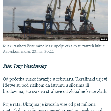
ISPRIČAJ MI
DNEVNO@RSE
SPECIJALI RSE
VIŠE OD NASLOVA
PRATITE NAS
GENOCID U SREBRENICI
Ruski tankeri čiste mine Mariupolju otkako su zauzeli luku u
POPLAVE I KLIZIŠTA U BIH 2024.
Azovskom moru, 23. maj 2022.
TV LIBERTY
Sve RFE/RL stranice
Piše: Tony Wesolowsky
POST SCRIPTUM
MOJA EVROPA
Od početka ruske invazije u februaru, Ukrajinski usjevi
TRI DECENIJE OD RATA U BIH
i žetve su pod rizikom da istrunu u silosima ili
brodovima, što izaziva strahove od globalne krize gladi.
SVE KARTE DEJTONA
NASTANAK I RASPAD JUGOSLAVIJE
Prije rata, Ukrajina je izvozila više od pet miliona
metričkih tona žitarica mjesečno, većinu preko svojih