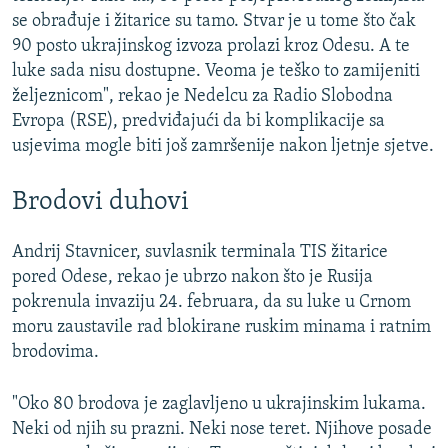
se obrađuje i žitarice su tamo. Stvar je u tome što čak
90 posto ukrajinskog izvoza prolazi kroz Odesu. A te
luke sada nisu dostupne. Veoma je teško to zamijeniti
željeznicom", rekao je Nedelcu za Radio Slobodna
Evropa (RSE), predviđajući da bi komplikacije sa
usjevima mogle biti još zamršenije nakon ljetnje sjetve.
Brodovi duhovi
Andrij Stavnicer, suvlasnik terminala TIS žitarice
pored Odese, rekao je ubrzo nakon što je Rusija
pokrenula invaziju 24. februara, da su luke u Crnom
moru zaustavile rad blokirane ruskim minama i ratnim
brodovima.
"Oko 80 brodova je zaglavljeno u ukrajinskim lukama.
Neki od njih su prazni. Neki nose teret. Njihove posade