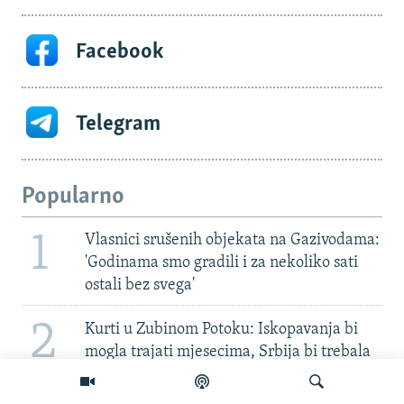
Facebook
Telegram
Popularno
1
Vlasnici srušenih objekata na Gazivodama:
'Godinama smo gradili i za nekoliko sati
ostali bez svega'
2
Kurti u Zubinom Potoku: Iskopavanja bi
mogla trajati mjesecima, Srbija bi trebala
otvoriti arhive