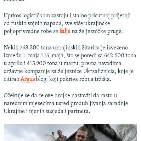
Uprkos logističkom zastoju i stalno prisutnoj prijetnji
od ruskih vojnih napada, sve više ukrajinske
poljoprivredne robe se
šalje
na željezničke pruge.
Nekih 768.300 tona ukrajinskih žitarica je izvezeno
između 1. maja i 16. maja, što se poredi sa 642.500 tona
u aprilu i 415.900 tona u martu, prema navodima
državne kompanije za željeznice Ukrzaliznjcia, koje je
citirao
Argus
blog, koji pokriva robna tržišta.
Očekuje se da će ove brojke nastaviti da rastu u
narednim mjesecima usred produbljivanja saradnje
Ukrajine i njenih susjeda i partnera.