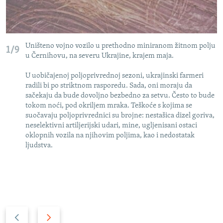
Uništeno vojno vozilo u prethodno miniranom žitnom polju
1/9
u Černihovu, na severu Ukrajine, krajem maja.
U uobičajenoj poljoprivrednoj sezoni, ukrajinski farmeri
radili bi po striktnom rasporedu. Sada, oni moraju da
sačekaju da bude dovoljno bezbedno za setvu. Često to bude
tokom noći, pod okriljem mraka. Teškoće s kojima se
suočavaju poljoprivrednici su brojne: nestašica dizel goriva,
neselektivni artiljerijski udari, mine, ugljenisani ostaci
oklopnih vozila na njihovim poljima, kao i nedostatak
ljudstva.
P
N