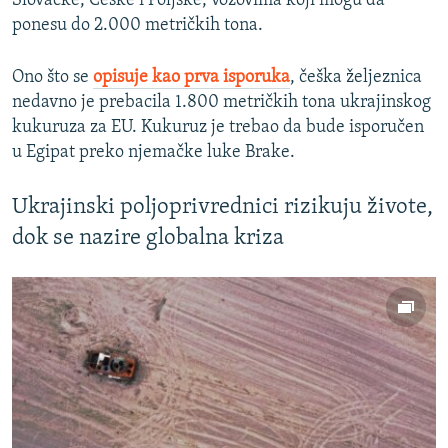
Slovačke, Češke i Poljske, vozovima koji mogu da
ponesu do 2.000 metričkih tona.
Ono što se
opisuje kao prva isporuka
, češka željeznica
nedavno je prebacila 1.800 metričkih tona ukrajinskog
kukuruza za EU. Kukuruz je trebao da bude isporučen
u Egipat preko njemačke luke Brake.
Ukrajinski poljoprivrednici rizikuju živote,
dok se nazire globalna kriza