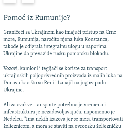
r
a
e
r
t
e
Pomoć iz Rumunije?
h
d
o
n
Graničeći sa Ukrajinom kao imajući pristup na Crno
d
i
more, Rumunija, naročito njena luka Konstanca,
n
s
takođe je odigrala integralnu ulogu u naporima
i
l
Ukrajine da prevaziđe rusku pomorsku blokadu.
s
a
l
j
Vozovi, kamioni i tegljači se koriste za transport
a
d
ukrajinskih poljoprivrednih proizvoda iz malih luka na
j
Dunavu kao što su Reni i Izmajil na jugozapadu
d
Ukrajine.
Ali za ovakve transporte potrebno je vremena i
infeastruktura je nezadovoljavajuća, napomenuo je
Nedelcu. "Ima nekih izazova jer se mora transportovati
željeznicom, a mora se staviti na evropsku željezničku