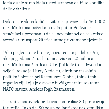
ideja ostaje samo ideja usred strahova da bi se konflikt
dalje eskalirao.
Dok se određena količina žitarica prevozi, oko 760.000
metričkih tona početkom maja putem željeznice,
stručnjaci upozoravaju da su novi planovi da se koriste
vozovi za transport žitarica samo privremeno rješenje.
"Ako pogledate te brojke, hoću reći, to je dobro. Ali,
ako pogledamo širu sliku, ima više od 20 miliona
metričkih tona žitarica u Ukrajini koje treba izvesti u
svijet", rekao je Harry Nedelcu, direktor razvojnih
politika i biznisa pri Rasmussen Global, think tank
organizaciji koju je osnovao bivši generalni sekretar
NATO saveza, Anders Fogh Rasmussen.
"Ukrajina još uvijek praktično kontroliše 80 posto svoje
teritorije. Tako da, 80 posto poljoprivrednog zemljišta