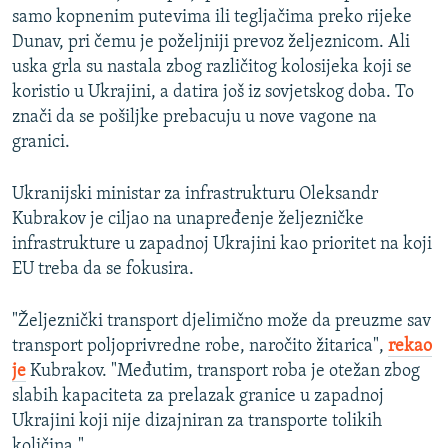
samo kopnenim putevima ili tegljačima preko rijeke
Dunav, pri čemu je poželjniji prevoz željeznicom. Ali
uska grla su nastala zbog različitog kolosijeka koji se
koristio u Ukrajini, a datira još iz sovjetskog doba. To
znači da se pošiljke prebacuju u nove vagone na
granici.
Ukranijski ministar za infrastrukturu Oleksandr
Kubrakov je ciljao na unapređenje željezničke
infrastrukture u zapadnoj Ukrajini kao prioritet na koji
EU treba da se fokusira.
"Željeznički transport djelimično može da preuzme sav
transport poljoprivredne robe, naročito žitarica",
rekao
je
Kubrakov. "Međutim, transport roba je otežan zbog
slabih kapaciteta za prelazak granice u zapadnoj
Ukrajini koji nije dizajniran za transporte tolikih
količina."