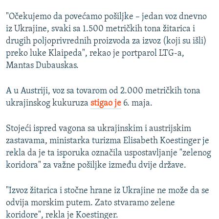
"Očekujemo da povećamo pošiljke – jedan voz dnevno
iz Ukrajine, svaki sa 1.500 metričkih tona žitarica i
drugih poljoprivrednih proizvoda za izvoz (koji su išli)
preko luke Klaipeda", rekao je portparol LTG-a,
Mantas Dubauskas.
A u Austriji, voz sa tovarom od 2.000 metričkih tona
ukrajinskog kukuruza
stigao je
6. maja.
Stojeći ispred vagona sa ukrajinskim i austrijskim
zastavama, ministarka turizma Elisabeth Koestinger je
rekla da je ta isporuka označila uspostavljanje "zelenog
koridora" za važne pošiljke između dvije države.
"Izvoz žitarica i stočne hrane iz Ukrajine ne može da se
odvija morskim putem. Zato stvaramo zelene
koridore", rekla je Koestinger.