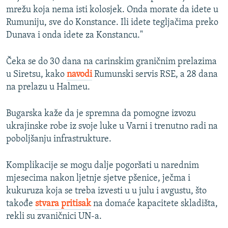
mrežu koja nema isti kolosjek. Onda morate da idete u
Rumuniju, sve do Konstance. Ili idete tegljačima preko
Dunava i onda idete za Konstancu."
Čeka se do 30 dana na carinskim graničnim prelazima
u Siretsu, kako
navodi
Rumunski servis RSE, a 28 dana
na prelazu u Halmeu.
Bugarska kaže da je spremna da pomogne izvozu
ukrajinske robe iz svoje luke u Varni i trenutno radi na
poboljšanju infrastrukture.
Komplikacije se mogu dalje pogoršati u narednim
mjesecima nakon ljetnje sjetve pšenice, ječma i
kukuruza koja se treba izvesti u u julu i avgustu, što
takođe
stvara pritisak
na domaće kapacitete skladišta,
rekli su zvaničnici UN-a.