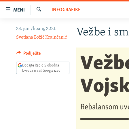
Dostupni
INFOGRAFIKE
MENI
linkovi
Pretraživač
Pređite
VIJESTI
28. juni/lipanj, 2021.
Vežbe i sm
na
BOSNA I HERCEGOVINA
glavni
Svetlana Božić Krainčanić
sadržaj
SRBIJA
Pređite
Podijelite
KOSOVO
na
glavnu
Dodajte Radio Slobodna
CRNA GORA
Evropa u vaš Google izvor
navigaciju
VIZUELNO
Pređite
na
PODCASTI
VIDEO
pretragu
RAT U UKRAJINI
FOTOGALERIJE
KINA NA BALKANU
INFOGRAFIKE
RSE PRIČE IZ SVIJETA