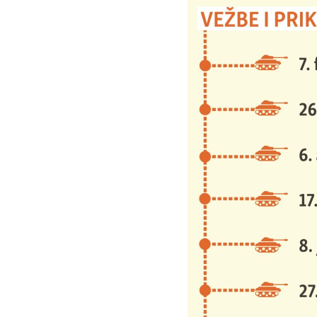
ISPRIČAJ MI
DNEVNO@RSE
SPECIJALI RSE
VIŠE OD NASLOVA
GENOCID U SREBRENICI
POPLAVE I KLIZIŠTA U BIH 2024.
TV LIBERTY
POST SCRIPTUM
MOJA EVROPA
TRI DECENIJE OD RATA U BIH
SVE KARTE DEJTONA
NASTANAK I RASPAD JUGOSLAVIJE