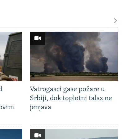
d
Vatrogasci gase požare u
Srbiji, dok toplotni talas ne
hovim
jenjava