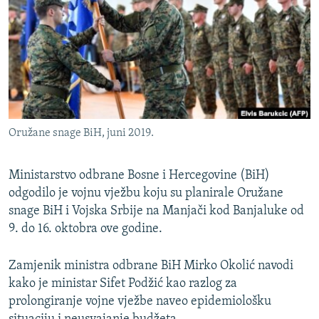
ISPRIČAJ MI
DNEVNO@RSE
SPECIJALI RSE
VIŠE OD NASLOVA
PRATITE NAS
GENOCID U SREBRENICI
Oružane snage BiH, juni 2019.
POPLAVE I KLIZIŠTA U BIH 2024.
TV LIBERTY
Sve RFE/RL stranice
Ministarstvo odbrane Bosne i Hercegovine (BiH)
odgodilo je vojnu vježbu koju su planirale Oružane
POST SCRIPTUM
snage BiH i Vojska Srbije na Manjači kod Banjaluke od
MOJA EVROPA
9. do 16. oktobra ove godine.
TRI DECENIJE OD RATA U BIH
Zamjenik ministra odbrane BiH Mirko Okolić navodi
SVE KARTE DEJTONA
kako je ministar Sifet Podžić kao razlog za
NASTANAK I RASPAD JUGOSLAVIJE
prolongiranje vojne vježbe naveo epidemiološku