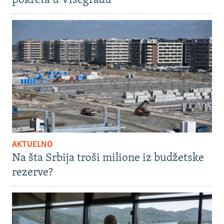
pokreta u Višegradu
AKTUELNO
Na šta Srbija troši milione iz budžetske
rezerve?