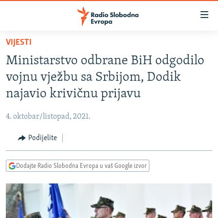
Dostupni
linkovi
Pređite
VIJESTI
na
VIJESTI
Ministarstvo odbrane BiH odgodilo
glavni
BOSNA I HERCEGOVINA
sadržaj
vojnu vježbu sa Srbijom, Dodik
SRBIJA
Pređite
najavio krivičnu prijavu
na
KOSOVO
glavnu
4. oktobar/listopad, 2021.
CRNA GORA
navigaciju
Pređite
Podijelite
VIZUELNO
na
PODCASTI
VIDEO
pretragu
Dodajte Radio Slobodna Evropa u vaš Google izvor
RAT U UKRAJINI
FOTOGALERIJE
KINA NA BALKANU
INFOGRAFIKE
RSE PRIČE IZ SVIJETA