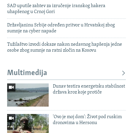
SAD uputile zahtev za izručenje iranskog hakera
uhapšenog u Crnoj Gori
Državljaninu Srbije određen pritvor u Hrvatskoj zbog
sumnje na cyber napade
Tužilaštvo izvodi dokaze nakon nedavnog hapšenja jedne
osobe zbog sumnje na ratni zločin na Kosovu
Multimedija
Dunav testira energetsku stabilnost
država kroz koje protiče
'Ovo je moj dom': Život pod ruskim
dronovima u Hersonu