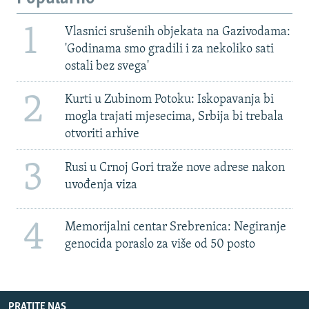
1
Vlasnici srušenih objekata na Gazivodama:
'Godinama smo gradili i za nekoliko sati
ostali bez svega'
2
Kurti u Zubinom Potoku: Iskopavanja bi
mogla trajati mjesecima, Srbija bi trebala
otvoriti arhive
3
Rusi u Crnoj Gori traže nove adrese nakon
uvođenja viza
4
Memorijalni centar Srebrenica: Negiranje
genocida poraslo za više od 50 posto
PRATITE NAS