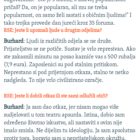
pričaš? Da, on je popularan, ali mu ne treba
popularnost, on samo želi sastati s običnim ljudima!" I
tako trojka provede dan jureći kroz 35 foruma.
RSE: Jeste li upoznali ljude u drugim odjelima?
Burhard
: Ljudi iz različitih odjela se ne druže.
Prijateljstvo se ne potiče. Sustav je vrlo represivan. Ako
ste zakasnili minutu na posao kazniće vas s 500 rubalja
(7,9 eura). Zaposlenici su pod stalnim pritiskom.
Neprestano si pod prijetnjom otkaza, stalno te netko
nadgleda. To nije vrlo civilizirano ozračje.
RSE: Jeste li dobili otkaz ili ste sami odlučili otići?
Burhard
: Ja sam dao otkaz, jer nisam mogao više
sudjelovati u tom teatru apsurda. Istina, dobio sam
određeno životno iskustvo, ali nastaviti s ovim nije
imalo smisla. Ne dijelim tu ideologiju. Ja sam apsolutno
protiv toga, boravio sam u neprijateljskom okružju.