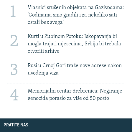
1
Vlasnici srušenih objekata na Gazivodama:
'Godinama smo gradili i za nekoliko sati
ostali bez svega'
2
Kurti u Zubinom Potoku: Iskopavanja bi
mogla trajati mjesecima, Srbija bi trebala
otvoriti arhive
3
Rusi u Crnoj Gori traže nove adrese nakon
uvođenja viza
4
Memorijalni centar Srebrenica: Negiranje
genocida poraslo za više od 50 posto
PRATITE NAS