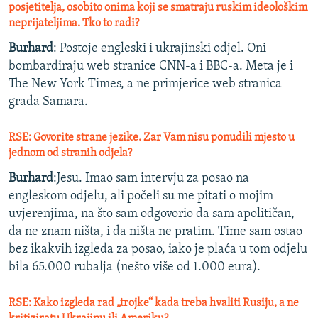
posjetitelja, osobito onima koji se smatraju ruskim ideološkim
neprijateljima. Tko to radi?
Burhard
: Postoje engleski i ukrajinski odjel. Oni
bombardiraju web stranice CNN-a i BBC-a. Meta je i
The New York Times, a ne primjerice web stranica
grada Samara.
RSE: Govorite strane jezike. Zar Vam nisu ponudili mjesto u
jednom od stranih odjela?
Burhard
:Jesu. Imao sam intervju za posao na
engleskom odjelu, ali počeli su me pitati o mojim
uvjerenjima, na što sam odgovorio da sam apolitičan,
da ne znam ništa, i da ništa ne pratim. Time sam ostao
bez ikakvih izgleda za posao, iako je plaća u tom odjelu
bila 65.000 rubalja (nešto više od 1.000 eura).
RSE: Kako izgleda rad „trojke“ kada treba hvaliti Rusiju, a ne