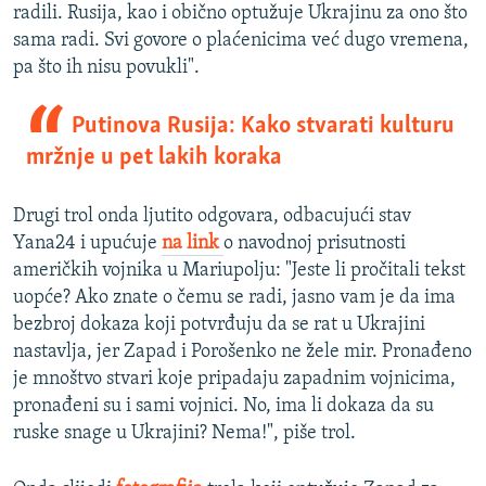
radili. Rusija, kao i obično optužuje Ukrajinu za ono što
sama radi. Svi govore o plaćenicima već dugo vremena,
pa što ih nisu povukli".
Putinova Rusija: Kako stvarati kulturu
mržnje u pet lakih koraka
Drugi trol onda ljutito odgovara, odbacujući stav
Yana24 i upućuje
na link
o navodnoj prisutnosti
američkih vojnika u Mariupolju: "Jeste li pročitali tekst
uopće? Ako znate o čemu se radi, jasno vam je da ima
bezbroj dokaza koji potvrđuju da se rat u Ukrajini
nastavlja, jer Zapad i Porošenko ne žele mir. Pronađeno
je mnoštvo stvari koje pripadaju zapadnim vojnicima,
pronađeni su i sami vojnici. No, ima li dokaza da su
ruske snage u Ukrajini? Nema!", piše trol.