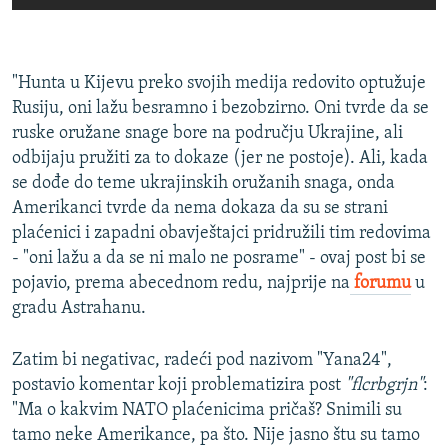
"Hunta u Kijevu preko svojih medija redovito optužuje
Rusiju, oni lažu besramno i bezobzirno. Oni tvrde da se
ruske oružane snage bore na području Ukrajine, ali
odbijaju pružiti za to dokaze (jer ne postoje). Ali, kada
se dođe do teme ukrajinskih oružanih snaga, onda
Amerikanci tvrde da nema dokaza da su se strani
plaćenici i zapadni obavještajci pridružili tim redovima
- "oni lažu a da se ni malo ne posrame" - ovaj post bi se
pojavio, prema abecednom redu, najprije na
forumu
u
gradu Astrahanu.
Zatim bi negativac, radeći pod nazivom "Yana24",
postavio komentar koji problematizira post
"flcrbgrjn"
:
"Ma o kakvim NATO plaćenicima pričaš? Snimili su
tamo neke Amerikance, pa što. Nije jasno štu su tamo