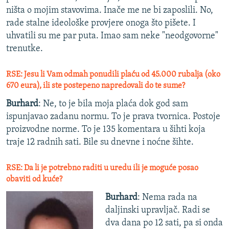
ništa o mojim stavovima. Inače me ne bi zaposlili. No,
rade stalne ideološke provjere onoga što pišete. I
uhvatili su me par puta. Imao sam neke "neodgovorne"
trenutke.
RSE: Jesu li Vam odmah ponudili plaću od 45.000 rubalja (oko
670 eura), ili ste postepeno napredovali do te sume?
Burhard
: Ne, to je bila moja plaća dok god sam
ispunjavao zadanu normu. To je prava tvornica. Postoje
proizvodne norme. To je 135 komentara u šihti koja
traje 12 radnih sati. Bile su dnevne i noćne šihte.
RSE: Da li je potrebno raditi u uredu ili je moguće posao
obaviti od kuće?
Burhard
: Nema rada na
daljinski upravljač. Radi se
dva dana po 12 sati, pa si onda