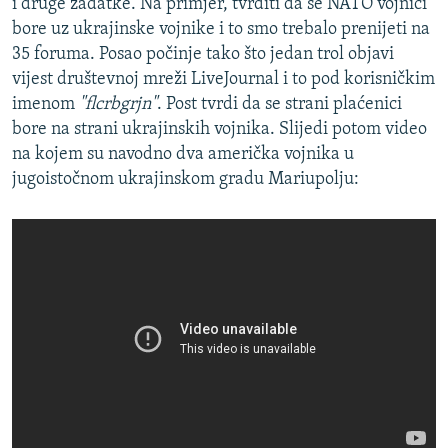
i druge zadatke. Na primjer, tvrditi da se NATO vojnici
bore uz ukrajinske vojnike i to smo trebalo prenijeti na
35 foruma. Posao počinje tako što jedan trol objavi
vijest društevnoj mreži LiveJournal i to pod korisničkim
imenom
"flcrbgrjn"
. Post tvrdi da se strani plaćenici
bore na strani ukrajinskih vojnika. Slijedi potom video
na kojem su navodno dva američka vojnika u
jugoistočnom ukrajinskom gradu Mariupolju: