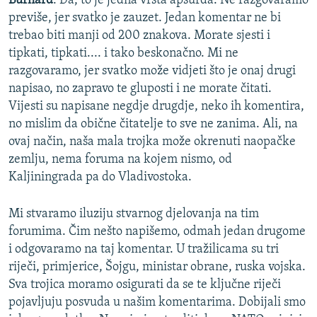
Burhard
: Da, to je jedna vrsta apsurda. Ne razgovaramo
previše, jer svatko je zauzet. Jedan komentar ne bi
trebao biti manji od 200 znakova. Morate sjesti i
tipkati, tipkati.... i tako beskonačno. Mi ne
razgovaramo, jer svatko može vidjeti što je onaj drugi
napisao, no zapravo te gluposti i ne morate čitati.
Vijesti su napisane negdje drugdje, neko ih komentira,
no mislim da obične čitatelje to sve ne zanima. Ali, na
ovaj način, naša mala trojka može okrenuti naopačke
zemlju, nema foruma na kojem nismo, od
Kaljiningrada pa do Vladivostoka.
Mi stvaramo iluziju stvarnog djelovanja na tim
forumima. Čim nešto napišemo, odmah jedan drugome
i odgovaramo na taj komentar. U tražilicama su tri
riječi, primjerice, Šojgu, ministar obrane, ruska vojska.
Sva trojica moramo osigurati da se te ključne riječi
pojavljuju posvuda u našim komentarima. Dobijali smo