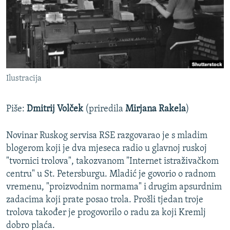
ISPRIČAJ MI
DNEVNO@RSE
SPECIJALI RSE
VIŠE OD NASLOVA
PRATITE NAS
Ilustracija
GENOCID U SREBRENICI
POPLAVE I KLIZIŠTA U BIH 2024.
Piše:
Dmitrij Volček
(priredila
Mirjana Rakela
)
TV LIBERTY
Sve RFE/RL stranice
Novinar Ruskog servisa RSE razgovarao je s mladim
POST SCRIPTUM
blogerom koji je dva mjeseca radio u glavnoj ruskoj
MOJA EVROPA
"tvornici trolova", takozvanom "Internet istraživačkom
centru" u St. Petersburgu. Mladić je govorio o radnom
TRI DECENIJE OD RATA U BIH
vremenu, "proizvodnim normama" i drugim apsurdnim
SVE KARTE DEJTONA
zadacima koji prate posao trola. Prošli tjedan troje
trolova također je progovorilo o radu za koji Kremlj
NASTANAK I RASPAD JUGOSLAVIJE
dobro plaća.