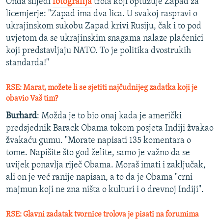
Onda slijedi
fotografija
trola koji optužuje Zapad za
licemjerje: "Zapad ima dva lica. U svakoj raspravi o
ukrajinskom sukobu Zapad krivi Rusiju, čak i to pod
uvjetom da se ukrajinskim snagama nalaze plaćenici
koji predstavljaju NATO. To je politika dvostrukih
standarda!"
RSE: Marat, možete li se sjetiti najčudnijeg zadatka koji je
obavio Vaš tim?
Burhard
: Možda je to bio onaj kada je američki
predsjednik Barack Obama tokom posjeta Indiji žvakao
žvakaću gumu. "Morate napisati 135 komentara o
tome. Napišite što god želite, samo je važno da se
uvijek ponavlja riječ Obama. Moraš imati i zaključak,
ali on je već ranije napisan, a to da je Obama "crni
majmun koji ne zna ništa o kulturi i o drevnoj Indiji".
RSE: Glavni zadatak tvornice trolova je pisati na forumima