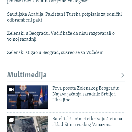
ponovo traži 'dodatno vrijeme' za dogovor
Saudijska Arabija, Pakistan i Turska potpisale zajednički
odbrambeni pakt
Zelenski u Beogradu, Vučić kaže da nisu razgovarali o
vojnoj saradnji
Zelenski stigao u Beograd, susreo se sa Vučićem
Multimedija
Prva poseta Zelenskog Beogradu:
Najava jačanja saradnje Srbije i
Ukrajine
Satelitski snimci otkrivaju štetu na
skladištima ruskog 'Amazona'