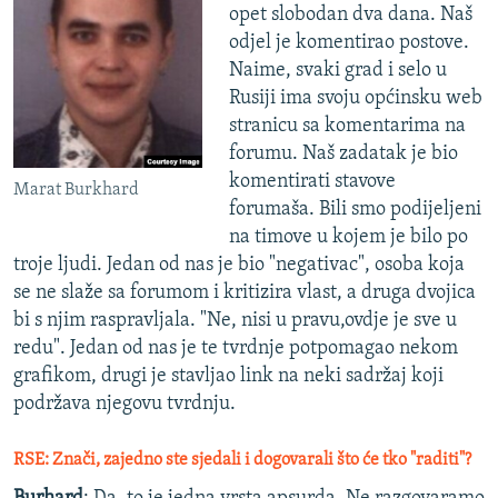
opet slobodan dva dana. Naš
odjel je komentirao postove.
Naime, svaki grad i selo u
Rusiji ima svoju općinsku web
stranicu sa komentarima na
forumu. Naš zadatak je bio
komentirati stavove
Marat Burkhard
forumaša. Bili smo podijeljeni
na timove u kojem je bilo po
troje ljudi. Jedan od nas je bio "negativac", osoba koja
se ne slaže sa forumom i kritizira vlast, a druga dvojica
bi s njim raspravljala. "Ne, nisi u pravu,ovdje je sve u
redu". Jedan od nas je te tvrdnje potpomagao nekom
grafikom, drugi je stavljao link na neki sadržaj koji
podržava njegovu tvrdnju.
RSE: Znači, zajedno ste sjedali i dogovarali što će tko "raditi"?