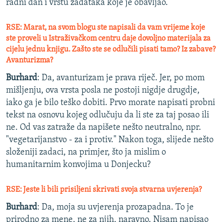
radni dan i vrstu zadataka koje je obavljao.
RSE: Marat, na svom blogu ste napisali da vam vrijeme koje
ste proveli u Istraživačkom centru daje dovoljno materijala za
cijelu jednu knjigu. Zašto ste se odlučili pisati tamo? Iz zabave?
Avanturizma?
Burhard
:
Da, avanturizam je prava riječ. Jer, po mom
mišljenju, ova vrsta posla ne postoji nigdje drugdje,
iako ga je bilo teško dobiti. Prvo morate napisati probni
tekst na osnovu kojeg odlučuju da li ste za taj posao ili
ne. Od vas zatraže da napišete nešto neutralno, npr.
"vegetarijanstvo - za i protiv." Nakon toga, slijede nešto
složeniji zadaci, na primjer, što ja mislim o
humanitarnim konvojima u Donjecku?
RSE: Jeste li bili prisiljeni skrivati svoja stvarna uvjerenja?
Burhard
:
Da, moja su uvjerenja prozapadna. To je
prirodno za mene, ne za njih, naravno. Nisam napisao