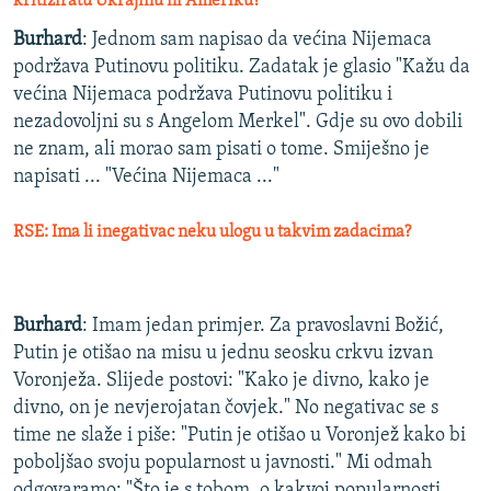
kritiziratu Ukrajinu ili Ameriku?
Burhard
: Jednom sam napisao da većina Nijemaca
podržava Putinovu politiku. Zadatak je glasio "Kažu da
većina Nijemaca podržava Putinovu politiku i
nezadovoljni su s Angelom Merkel". Gdje su ovo dobili
ne znam, ali morao sam pisati o tome. Smiješno je
napisati ... "Većina Nijemaca ..."
RSE: Ima li inegativac neku ulogu u takvim zadacima?
Burhard
: Imam jedan primjer. Za pravoslavni Božić,
Putin je otišao na misu u jednu seosku crkvu izvan
Voronježa. Slijede postovi: "Kako je divno, kako je
divno, on je nevjerojatan čovjek." No negativac se s
time ne slaže i piše: "Putin je otišao u Voronjež kako bi
poboljšao svoju popularnost u javnosti." Mi odmah
odgovaramo: "Što je s tobom, o kakvoj popularnosti