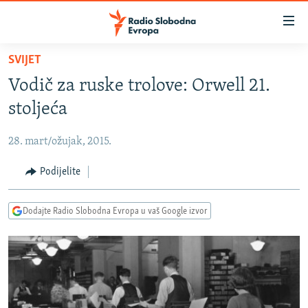
Dostupni
linkovi
Pređite
SVIJET
na
VIJESTI
Vodič za ruske trolove: Orwell 21.
glavni
BOSNA I HERCEGOVINA
sadržaj
stoljeća
SRBIJA
Pređite
na
28. mart/ožujak, 2015.
KOSOVO
glavnu
CRNA GORA
Podijelite
navigaciju
Pređite
VIZUELNO
na
Dodajte Radio Slobodna Evropa u vaš Google izvor
PODCASTI
VIDEO
pretragu
RAT U UKRAJINI
FOTOGALERIJE
KINA NA BALKANU
INFOGRAFIKE
RSE PRIČE IZ SVIJETA