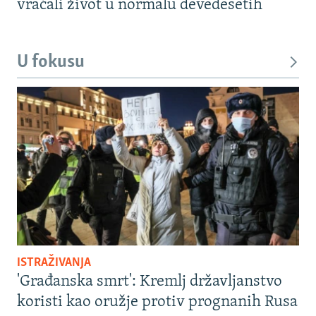
vraćali život u normalu devedesetih
U fokusu
ISTRAŽIVANJA
'Građanska smrt': Kremlj državljanstvo
koristi kao oružje protiv prognanih Rusa