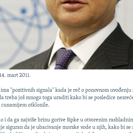
14. mart 2011.
 ima "pozitivnih signala" kada je reč o ponovnom uvođenju 
 da treba još mnogo toga uraditi kako bi se posledice nesreć
 cunamijem otklonile.
 i da ga najviše brinu gorive šipke u otvorenim rashladn
ije siguran da je ubacivanje morske vode u njih, kako bi se 