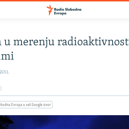
 u merenju radioaktivnost
imi
2011.
obodna Evropa u vaš Google izvor