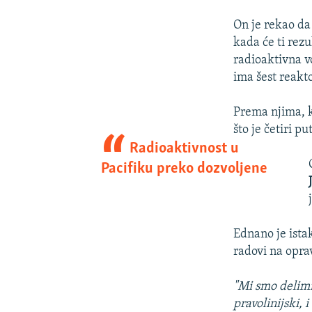
On je rekao da 
kada će ti rezu
radioaktivna v
ima šest reakt
Prema njima, k
što je četiri p
Radioaktivnost u
Pacifiku preko dozvoljene
Ednano je ista
radovi na opra
"Mi smo delimič
pravolinijski,