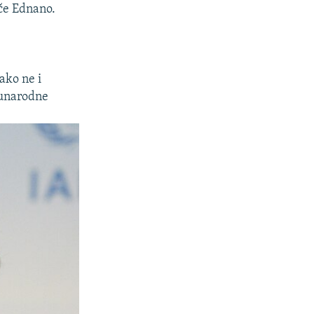
če Ednano.
ako ne i
đunarodne