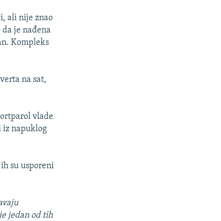
, ali nije znao
o da je nađena
dan. Kompleks
verta na sat,
portparol vlade
i iz napuklog
ih su usporeni
šavaju
je jedan od tih