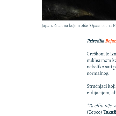
Japan: Znak na kojem piše "Opasnost na 10
Priredila
Bojan
Greškom je iz
nuklearnom kom
nekoliko sati p
normalnog.
Stručnjaci koj
radijacijom, al
"Ta cifra nije 
(Tepco)
Takaši