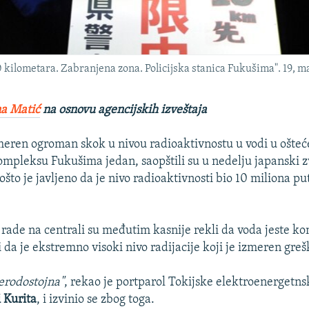
 kilometara. Zabranjena zona. Policijska stanica Fukušima". 19, ma
a Matić
na osnovu agencijskih izveštaja
meren ogroman skok u nivou radioaktivnostu u vodi u ošte
pleksu Fukušima jedan, saopštili su u nedelju japanski z
ošto je javljeno da je nivo radioaktivnosti bio 10 miliona pu
i rade na centrali su međutim kasnije rekli da voda jeste k
i da je ekstremno visoki nivo radijacije koji je izmeren greš
verodostojna"
, rekao je portparol Tokijske elektroenergetn
 Kurita
, i izvinio se zbog toga.