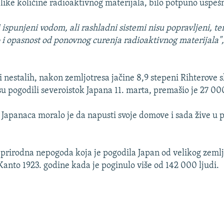
like količine radioaktivnog materijala, bilo potpuno uspeš
 ispunjeni vodom, ali rashladni sistemi nisu popravljeni, t
ao i opasnost od ponovnog curenja radioaktivnog materijala"
i nestalih, nakon zemljotresa jačine 8,9 stepeni Rihterove s
su pogodili severoistok Japana 11. marta, premašio je 27 00
a Japanaca moralo je da napusti svoje domove i sada žive u 
 prirodna nepogoda koja je pogodila Japan od velikog zemlj
Kanto 1923. godine kada je poginulo više od 142 000 ljudi.