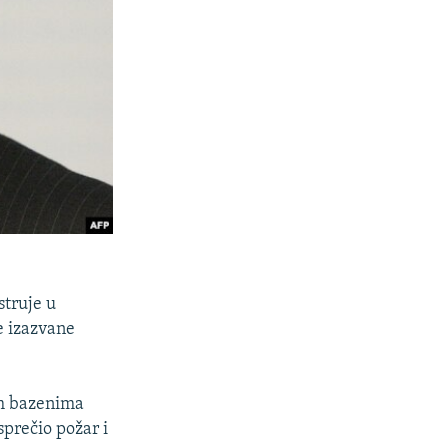
struje u
e izazvane
im bazenima
sprečio požar i