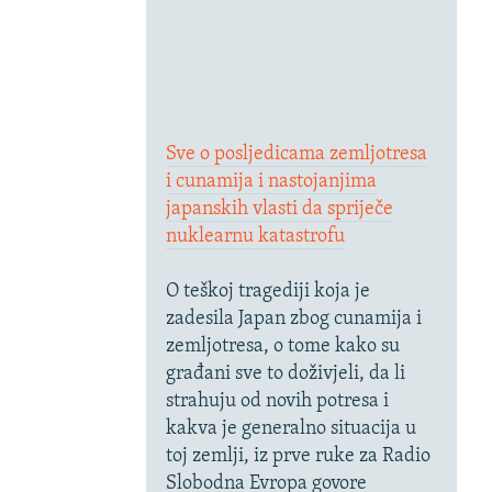
Sve o posljedicama zemljotresa
i cunamija i nastojanjima
japanskih vlasti da spriječe
nuklearnu katastrofu
O teškoj tragediji koja je
zadesila Japan zbog cunamija i
zemljotresa, o tome kako su
građani sve to doživjeli, da li
strahuju od novih potresa i
kakva je generalno situacija u
toj zemlji, iz prve ruke za Radio
Slobodna Evropa govore