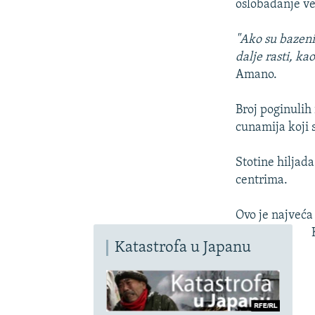
oslobađanje ve
"Ako su bazeni
dalje rasti, k
Amano.
Broj poginulih 
cunamija koji 
Stotine hiljad
centrima.
Ovo je najveća
Katastrofa u Japanu