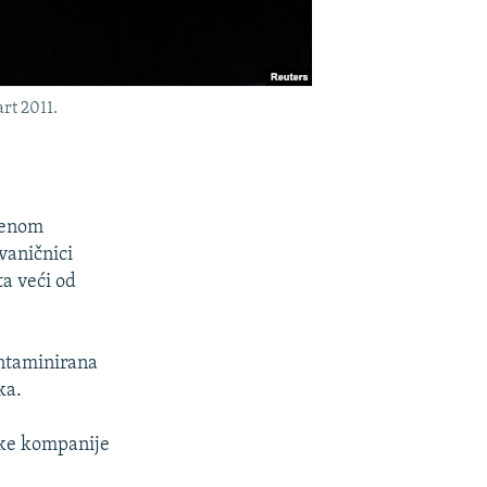
rt 2011.
ćenom
vaničnici
ta veći od
ontaminirana
ka.
ske kompanije