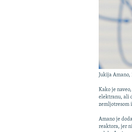
Jukija Amano, 
Kako je naveo,
elektranu, ali
zemljotresom i
Amano je dodao
reaktora, jer n