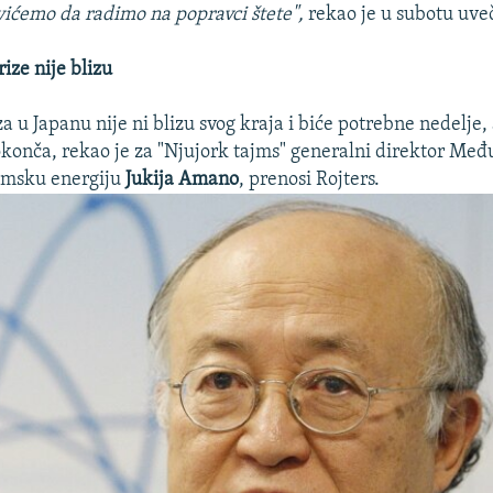
vićemo da radimo na popravci štete",
rekao je u subotu uve
ize nije blizu
 u Japanu nije ni blizu svog kraja i biće potrebne nedelje, 
okonča, rekao je za "Njujork tajms" generalni direktor Me
tomsku energiju
Jukija Amano
, prenosi Rojters.