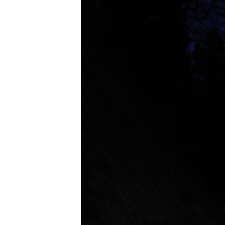
ISPRIČAJ MI
DNEVNO@RSE
SPECIJALI RSE
VIŠE OD NASLOVA
GENOCID U SREBRENICI
POPLAVE I KLIZIŠTA U BIH 2024.
TV LIBERTY
POST SCRIPTUM
MOJA EVROPA
TRI DECENIJE OD RATA U BIH
SVE KARTE DEJTONA
NASTANAK I RASPAD JUGOSLAVIJE