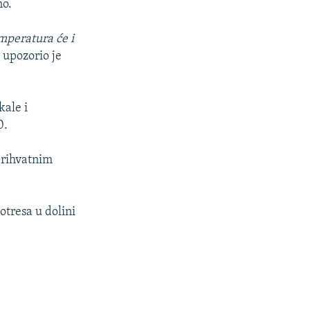
no.
emperatura će i
,
upozorio je
kale i
0.
prihvatnim
otresa u dolini