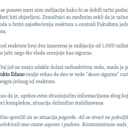
se ponovo meri nivo radijacije kako bi se dobili tačni podaci
ltati biti objavljeni. Zvaničnici su međutim rekli da je tačn
oda u četiri najoštećenija reaktora u centrali Fukušima je
ora.
od reaktora broj dva izmerena je radijacija od 1.000 milisi
uta jače nego što vlada ocenjuje kao sigurno.
Oni još ne znaju odakle dolazi radioaktivna voda, mada je 
Jukio Edano
ranije rekao da deo te vode "skoro sigurno" cur
jezgra jednog od reaktora.
kao da je, uprkos ovim zbunjujućim informacijama zbog koj
vci kompleksa, situacija delimično stabilizovana
no sprečili da se situacija pogorša. Ali se stvari ne pobolj
 i očekivali smo razne uspone i padove. Kontaminirana voda 