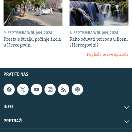
9. SEPTEMBAR/RUJAN, 2024.
6. SEPTEMBAR/RUJAN, 2024.
Prestaje štrajk, počinje škola
Kako očuvati prirodu u Bosni
u Hercegovini
i Hercegovini?
Pogledajte sve epizode
PRATITE NAS
INFO
PRETRAŽI