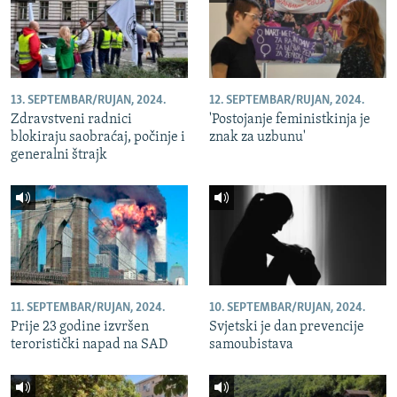
13. SEPTEMBAR/RUJAN, 2024.
12. SEPTEMBAR/RUJAN, 2024.
Zdravstveni radnici
'Postojanje feministkinja je
blokiraju saobraćaj, počinje i
znak za uzbunu'
generalni štrajk
11. SEPTEMBAR/RUJAN, 2024.
10. SEPTEMBAR/RUJAN, 2024.
Prije 23 godine izvršen
Svjetski je dan prevencije
teroristički napad na SAD
samoubistava