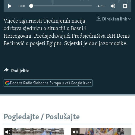
ISPRIČAJ MI
0:00
4:21
DNEVNO@RSE
Direktan link
Vijeće sigurnosti Ujedinjenih nacija
SPECIJALI RSE
održava sjednicu o situaciji u Bosni i
Hercegovini. Predsjedavajući Predsjedništva BiH Denis
VIŠE OD NASLOVA
Bećirović u posjeti Egiptu. Svjetski je dan jazz muzike.
PRATITE NAS
GENOCID U SREBRENICI
POPLAVE I KLIZIŠTA U BIH 2024.
TV LIBERTY
Podijelite
Sve RFE/RL stranice
POST SCRIPTUM
Dodajte Radio Slobodna Evropa u vaš Google izvor
MOJA EVROPA
TRI DECENIJE OD RATA U BIH
SVE KARTE DEJTONA
Pogledajte / Poslušajte
NASTANAK I RASPAD JUGOSLAVIJE