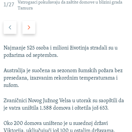
Vatrogasci pokušavaju da zaštite domove u blizini grada
1/27
Tamura
P
N
r
a
e
r
t
e
Najmanje 525 osoba i milioni životinja stradali su u
h
d
požarima od septembra.
o
n
d
i
Australija je suočena sa sezonom šumskih požara bez
n
s
presedana, izazvanim rekordnim temperaturama i
i
l
sušom.
s
a
l
j
Zvaničnici Novog Južnog Velsa u utorak su saopštili da
a
d
je vatra uništila 1.588 domova i oštetila još 653.
j
d
Oko 200 domova uništeno je u susednoj državi
Viktorija, uključujući još 100 u ostalim državama.