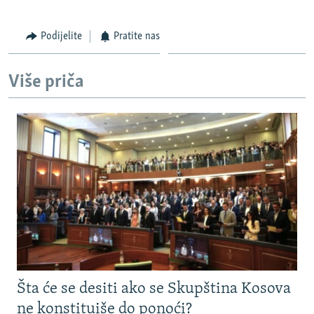
Auto
270p
360p
404p
404p
1080p
Podijelite
Pratite nas
1080p
Više priča
Šta će se desiti ako se Skupština Kosova
ne konstituiše do ponoći?