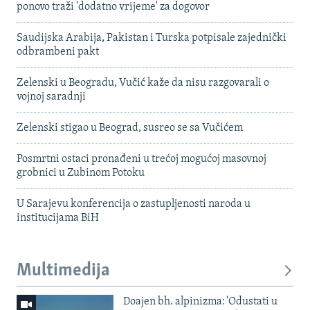
ponovo traži 'dodatno vrijeme' za dogovor
Saudijska Arabija, Pakistan i Turska potpisale zajednički
odbrambeni pakt
Zelenski u Beogradu, Vučić kaže da nisu razgovarali o
vojnoj saradnji
Zelenski stigao u Beograd, susreo se sa Vučićem
Posmrtni ostaci pronađeni u trećoj mogućoj masovnoj
grobnici u Zubinom Potoku
U Sarajevu konferencija o zastupljenosti naroda u
institucijama BiH
Multimedija
Doajen bh. alpinizma: 'Odustati u