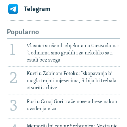
Telegram
Popularno
1
Vlasnici srušenih objekata na Gazivodama:
'Godinama smo gradili i za nekoliko sati
ostali bez svega'
2
Kurti u Zubinom Potoku: Iskopavanja bi
mogla trajati mjesecima, Srbija bi trebala
otvoriti arhive
3
Rusi u Crnoj Gori traže nove adrese nakon
uvođenja viza
Memorijalni centar Srebrenica: Negiranje