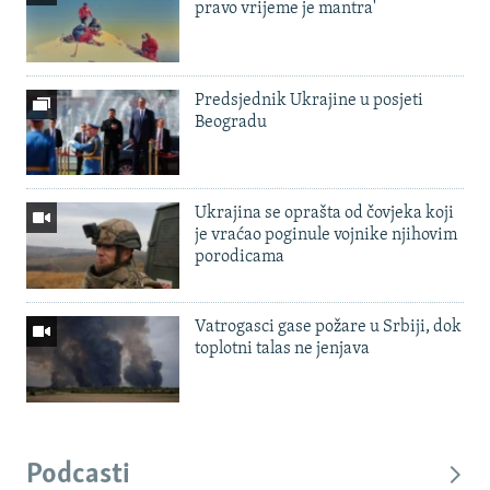
pravo vrijeme je mantra'
Predsjednik Ukrajine u posjeti
Beogradu
Ukrajina se oprašta od čovjeka koji
je vraćao poginule vojnike njihovim
porodicama
Vatrogasci gase požare u Srbiji, dok
toplotni talas ne jenjava
Podcasti