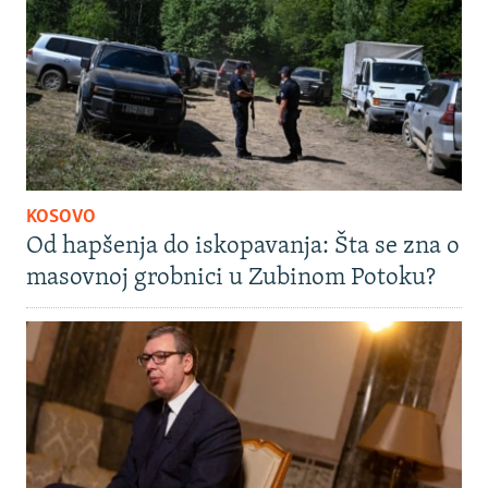
KOSOVO
Od hapšenja do iskopavanja: Šta se zna o
masovnoj grobnici u Zubinom Potoku?