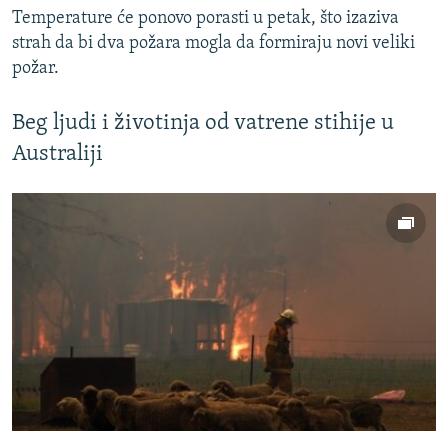
Temperature će ponovo porasti u petak, što izaziva
strah da bi dva požara mogla da formiraju novi veliki
požar.
Beg ljudi i životinja od vatrene stihije u
Australiji