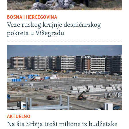
BOSNA I HERCEGOVINA
Veze ruskog krajnje desničarskog
pokreta u Višegradu
AKTUELNO
Na šta Srbija troši milione iz budžetske