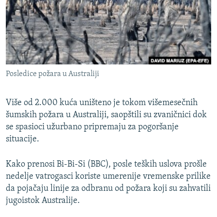
ISPRIČAJ MI
DNEVNO@RSE
SPECIJALI RSE
VIŠE OD NASLOVA
PRATITE NAS
Posledice požara u Australiji
GENOCID U SREBRENICI
POPLAVE I KLIZIŠTA U BIH 2024.
Više od 2.000 kuća uništeno je tokom višemesečnih
TV LIBERTY
šumskih požara u Australiji, saopštili su zvaničnici dok
Sve RFE/RL stranice
se spasioci užurbano pripremaju za pogoršanje
POST SCRIPTUM
situacije.
MOJA EVROPA
Kako prenosi Bi-Bi-Si (BBC), posle teških uslova prošle
TRI DECENIJE OD RATA U BIH
nedelje vatrogasci koriste umerenije vremenske prilike
SVE KARTE DEJTONA
da pojačaju linije za odbranu od požara koji su zahvatili
jugoistok Australije.
NASTANAK I RASPAD JUGOSLAVIJE