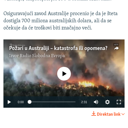
Osiguravajući zavod Australije procenio je da je šteta
dostigla 700 miliona australijskih dolara, ali da se
očekuje da će troškovi biti značajno veći.
Požari u Australiji – katastrofa ili opomena?
Izvor
Radio Slobodna Evropa
No media source currently available
Auto
0:00
2:31
270p
Direktan link
360p