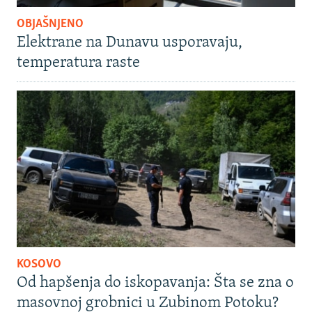
OBJAŠNJENO
Elektrane na Dunavu usporavaju,
temperatura raste
KOSOVO
Od hapšenja do iskopavanja: Šta se zna o
masovnoj grobnici u Zubinom Potoku?