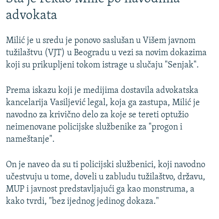
advokata
Milić je u sredu je ponovo saslušan u Višem javnom
tužilaštvu (VJT) u Beogradu u vezi sa novim dokazima
koji su prikupljeni tokom istrage u slučaju "Senjak".
Prema iskazu koji je medijima dostavila advokatska
kancelarija Vasiljević legal, koja ga zastupa, Milić je
navodno za krivično delo za koje se tereti optužio
neimenovane policijske službenike za "progon i
nameštanje".
On je naveo da su ti policijski službenici, koji navodno
učestvuju u tome, doveli u zabludu tužilaštvo, državu,
MUP i javnost predstavljajući ga kao monstruma, a
kako tvrdi, "bez ijednog jedinog dokaza."