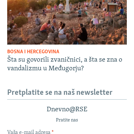
BOSNA I HERCEGOVINA
Šta su govorili zvaničnici, a šta se zna o
vandalizmu u Međugorju?
Pretplatite se na naš newsletter
Dnevno@RSE
Pratite nas
Vaša e-mail adresa
*