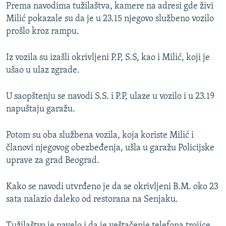
Prema navodima tužilaštva, kamere na adresi gde živi
Milić pokazale su da je u 23.15 njegovo službeno vozilo
prošlo kroz rampu.
Iz vozila su izašli okrivljeni P.P, S.S, kao i Milić, koji je
ušao u ulaz zgrade.
U saopštenju se navodi S.S. i P.P, ulaze u vozilo i u 23.19
napuštaju garažu.
Potom su oba službena vozila, koja koriste Milić i
članovi njegovog obezbeđenja, ušla u garažu Policijske
uprave za grad Beograd.
Kako se navodi utvrđeno je da se okrivljeni B.M. oko 23
sata nalazio daleko od restorana na Senjaku.
Tužilaštvo je navelo i da je veštačenje telefona trojice