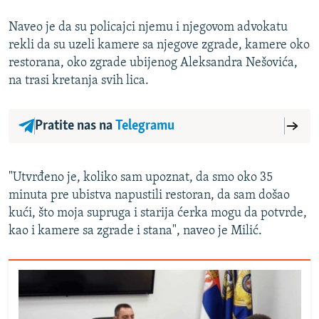
Naveo je da su policajci njemu i njegovom advokatu
rekli da su uzeli kamere sa njegove zgrade, kamere oko
restorana, oko zgrade ubijenog Aleksandra Nešovića,
na trasi kretanja svih lica.
Pratite nas na
Telegramu
"Utvrđeno je, koliko sam upoznat, da smo oko 35
minuta pre ubistva napustili restoran, da sam došao
kući, što moja supruga i starija ćerka mogu da potvrde,
kao i kamere sa zgrade i stana", naveo je Milić.