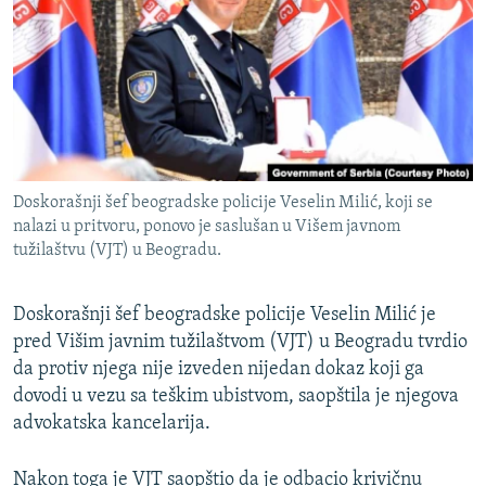
ISPRIČAJ MI
DNEVNO@RSE
SPECIJALI RSE
VIŠE OD NASLOVA
PRATITE NAS
GENOCID U SREBRENICI
Doskorašnji šef beogradske policije Veselin Milić, koji se
POPLAVE I KLIZIŠTA U BIH 2024.
nalazi u pritvoru, ponovo je saslušan u Višem javnom
tužilaštvu (VJT) u Beogradu.
TV LIBERTY
Sve RFE/RL stranice
POST SCRIPTUM
Doskorašnji šef beogradske policije Veselin Milić je
MOJA EVROPA
pred Višim javnim tužilaštvom (VJT) u Beogradu tvrdio
da protiv njega nije izveden nijedan dokaz koji ga
TRI DECENIJE OD RATA U BIH
dovodi u vezu sa teškim ubistvom, saopštila je njegova
SVE KARTE DEJTONA
advokatska kancelarija.
NASTANAK I RASPAD JUGOSLAVIJE
Nakon toga je VJT saopštio da je odbacio krivičnu