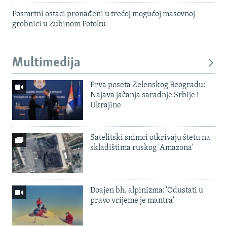
Posmrtni ostaci pronađeni u trećoj mogućoj masovnoj
grobnici u Zubinom Potoku
Multimedija
Prva poseta Zelenskog Beogradu:
Najava jačanja saradnje Srbije i
Ukrajine
Satelitski snimci otkrivaju štetu na
skladištima ruskog 'Amazona'
Doajen bh. alpinizma: 'Odustati u
pravo vrijeme je mantra'