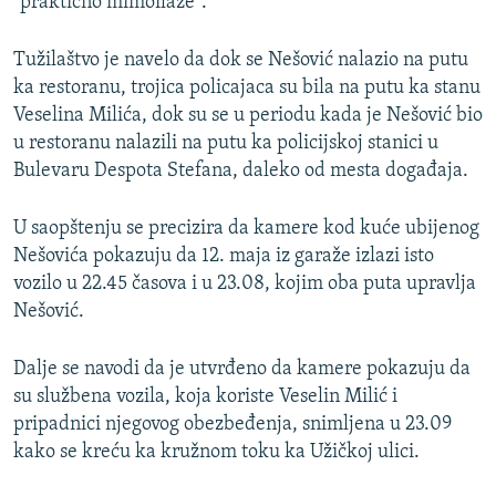
"praktično mimoilaze".
Tužilaštvo je navelo da dok se Nešović nalazio na putu
ka restoranu, trojica policajaca su bila na putu ka stanu
Veselina Milića, dok su se u periodu kada je Nešović bio
u restoranu nalazili na putu ka policijskoj stanici u
Bulevaru Despota Stefana, daleko od mesta događaja.
U saopštenju se precizira da kamere kod kuće ubijenog
Nešovića pokazuju da 12. maja iz garaže izlazi isto
vozilo u 22.45 časova i u 23.08, kojim oba puta upravlja
Nešović.
Dalje se navodi da je utvrđeno da kamere pokazuju da
su službena vozila, koja koriste Veselin Milić i
pripadnici njegovog obezbeđenja, snimljena u 23.09
kako se kreću ka kružnom toku ka Užičkoj ulici.