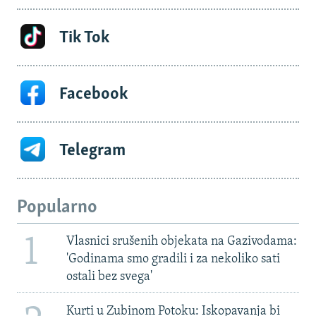
Tik Tok
Facebook
Telegram
Popularno
1
Vlasnici srušenih objekata na Gazivodama:
'Godinama smo gradili i za nekoliko sati
ostali bez svega'
Kurti u Zubinom Potoku: Iskopavanja bi