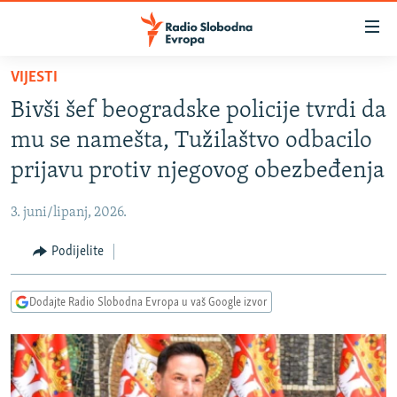
Dostupni
linkovi
Pređite
VIJESTI
na
VIJESTI
Bivši šef beogradske policije tvrdi da
glavni
BOSNA I HERCEGOVINA
sadržaj
mu se namešta, Tužilaštvo odbacilo
SRBIJA
Pređite
prijavu protiv njegovog obezbeđenja
na
KOSOVO
glavnu
3. juni/lipanj, 2026.
CRNA GORA
navigaciju
Pređite
Podijelite
VIZUELNO
na
PODCASTI
VIDEO
pretragu
Dodajte Radio Slobodna Evropa u vaš Google izvor
RAT U UKRAJINI
FOTOGALERIJE
KINA NA BALKANU
INFOGRAFIKE
RSE PRIČE IZ SVIJETA