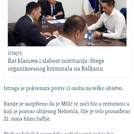
ČITAJTE:
Rat klanova i slabost institucija: Stege
organizovanog kriminala na Balkanu
Istraga je pokrenuta protiv 11 osoba za teško ubistvo.
Ranije je saopšteno da je Milić te noći bio u restoranu u
koji je pozvao ubijenog Nešovića, čije je telo pronađeno
21. maja blizu Inđije.