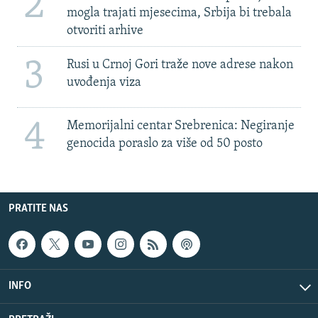
2
mogla trajati mjesecima, Srbija bi trebala
otvoriti arhive
3
Rusi u Crnoj Gori traže nove adrese nakon
uvođenja viza
4
Memorijalni centar Srebrenica: Negiranje
genocida poraslo za više od 50 posto
PRATITE NAS
INFO