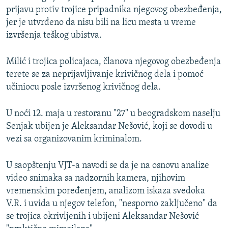
prijavu protiv trojice pripadnika njegovog obezbeđenja,
jer je utvrđeno da nisu bili na licu mesta u vreme
izvršenja teškog ubistva.
Milić i trojica policajaca, članova njegovog obezbeđenja
terete se za neprijavljivanje krivičnog dela i pomoć
učiniocu posle izvršenog krivičnog dela.
U noći 12. maja u restoranu "27" u beogradskom naselju
Senjak ubijen je Aleksandar Nešović, koji se dovodi u
vezi sa organizovanim kriminalom.
U saopštenju VJT-a navodi se da je na osnovu analize
video snimaka sa nadzornih kamera, njihovim
vremenskim poređenjem, analizom iskaza svedoka
V.R. i uvida u njegov telefon, "nesporno zaključeno" da
se trojica okrivljenih i ubijeni Aleksandar Nešović