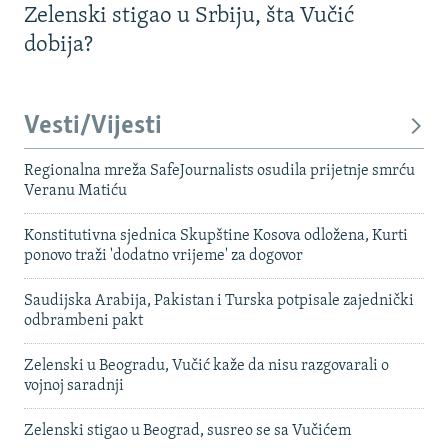
Zelenski stigao u Srbiju, šta Vučić
dobija?
Vesti/Vijesti
Regionalna mreža SafeJournalists osudila prijetnje smrću
Veranu Matiću
Konstitutivna sjednica Skupštine Kosova odložena, Kurti
ponovo traži 'dodatno vrijeme' za dogovor
Saudijska Arabija, Pakistan i Turska potpisale zajednički
odbrambeni pakt
Zelenski u Beogradu, Vučić kaže da nisu razgovarali o
vojnoj saradnji
Zelenski stigao u Beograd, susreo se sa Vučićem