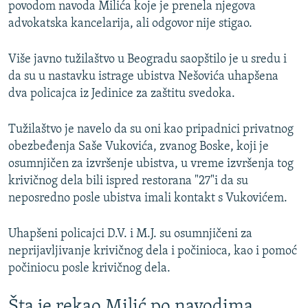
povodom navoda Milića koje je prenela njegova
advokatska kancelarija, ali odgovor nije stigao.
Više javno tužilaštvo u Beogradu saopštilo je u sredu i
da su u nastavku istrage ubistva Nešovića uhapšena
dva policajca iz Jedinice za zaštitu svedoka.
Tužilaštvo je navelo da su oni kao pripadnici privatnog
obezbeđenja Saše Vukovića, zvanog Boske, koji je
osumnjičen za izvršenje ubistva, u vreme izvršenja tog
krivičnog dela bili ispred restorana "27"i da su
neposredno posle ubistva imali kontakt s Vukovićem.
Uhapšeni policajci D.V. i M.J. su osumnjičeni za
neprijavljivanje krivičnog dela i počinioca, kao i pomoć
počiniocu posle krivičnog dela.
Šta je rekao Milić po navodima