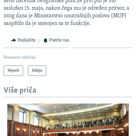
Bivši načelnik beogradske policije prvi put je bio
saslušan 15. maja, nakon čega mu je određen pritvor, a
istog dana je Ministarstvo unutrašnjih poslova (MUP)
saopštilo da je smenjen sa te funkcije.
Podijelite
Pratite nas
Povezani sadržaji
Vijesti
Srbija
Više priča