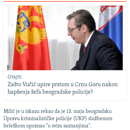
ČITAJTE:
Zašto Vučić upire prstom u Crnu Goru nakon
hapšenja šefa beogradske policije?
Milić je u iskazu rekao da je 13. maja beogradsku
Upravu kriminalističke policije (UKP) službenom
beleškom upoznao "o svim saznanjima".