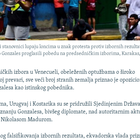
tanovnici lupaju loncima u znak protesta protiv izbornih rezulta
 Gonzales proglasili pobedu na predsedničkim izborima, Karakas, 
ičkih izbora u Venecueli, obeleženih optužbama o široko
oj prevari, sve veći broj stranih zemalja priznao je opozic
lesa kao istinskog pobednika.
a, Urugvaj i Kostarika su se pridružili Sjedinjenim Držav
iznanju Gonzalesa, bivšeg diplomate, nad autoritarnim ak
 Nikolasom Madurom.
nog falsifikovanja izbornih rezultata, ekvadorska vlada pr