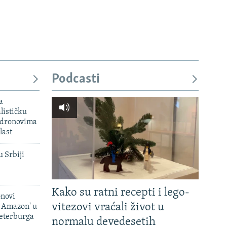
Podcasti
a
lističku
 dronovima
last
u Srbiji
Kako su ratni recepti i lego-
onovi
vitezovi vraćali život u
i Amazon' u
Peterburga
normalu devedesetih