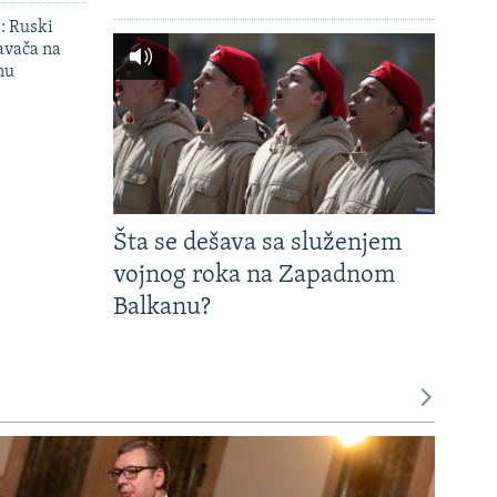
': Ruski
avača na
nu
Šta se dešava sa služenjem
vojnog roka na Zapadnom
Balkanu?