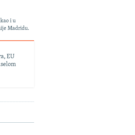
kao i u
ije Madridu.
ra, EU
riselom