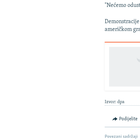
"Nećemo odusta
Demonstracije 
američkom gra
Izvor: dpa
Podijelite
Povezani sadržaji