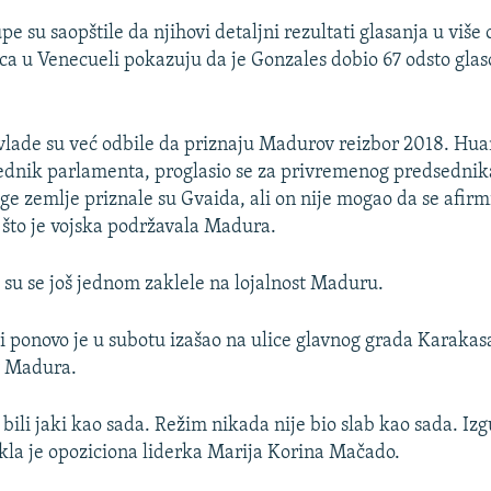
e su saopštile da njihovi detaljni rezultati glasanja u više
ica u Venecueli pokazuju da je Gonzales dobio 67 odsto gla
.
lade su već odbile da priznaju Madurov reizbor 2018. Hua
ednik parlamenta, proglasio se za privremenog predsednik
e zemlje priznale su Gvaida, ali on nije mogao da se afirmi
što je vojska podržavala Madura.
su se još jednom zaklele na lojalnost Maduru.
udi ponovo je u subotu izašao na ulice glavnog grada Karakas
v Madura.
ili jaki kao sada. Režim nikada nije bio slab kao sada. Izg
rekla je opoziciona liderka Marija Korina Mačado.