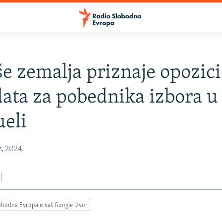
še zemalja priznaje opozic
ata za pobednika izbora u
eli
z, 2024.
obodna Evropa u vaš Google izvor