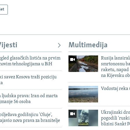
jet
ijesti
Multimedija
zgled glasačkih listića na prvim
Rusija lansiral
 novim tehnologijama u BiH
smrtonosnu ba
raketu, napad
na Kijevsku ob
 savez Kosova traži poziciju
ka
Vodostaj reka 
 ljudska prava: Iran od marta
jmanje 56 osoba
Ukrajinski dr
ilježava godišnjicu 'Oluje',
pogodili 'rusk
ajavio nova prava za branitelje
blizini Sankt 