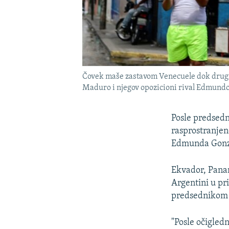
Čovek maše zastavom Venecuele dok drugi s
Maduro i njegov opozicioni rival Edmundo
Posle predsedn
rasprostranjen
Edmunda Gonza
Ekvador, Panam
Argentini u pr
predsednikom
"Posle očigled