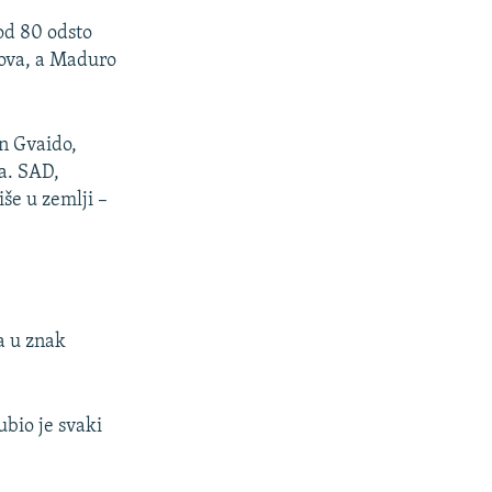
 od 80 odsto
sova, a Maduro
n Gvaido,
a. SAD,
še u zemlji –
a u znak
ubio je svaki