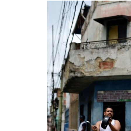
ISPRIČAJ MI
DNEVNO@RSE
SPECIJALI RSE
VIŠE OD NASLOVA
GENOCID U SREBRENICI
POPLAVE I KLIZIŠTA U BIH 2024.
TV LIBERTY
POST SCRIPTUM
MOJA EVROPA
TRI DECENIJE OD RATA U BIH
SVE KARTE DEJTONA
NASTANAK I RASPAD JUGOSLAVIJE