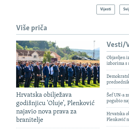
Vijesti
Svi
Više priča
Vesti/V
Objavljen i
izborima s
Demokratski
predsedni
Hrvatska obilježava
Šef UN-a za
pogubio na
godišnjicu 'Oluje', Plenković
najavio nova prava za
Hrvatska ob
branitelje
Plenković n