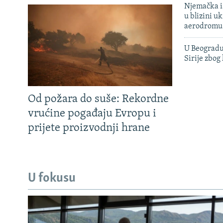
Njemačka is
u blizini u
aerodromu
U Beogradu
Sirije zbog
Od požara do suše: Rekordne
vrućine pogađaju Evropu i
prijete proizvodnji hrane
U fokusu