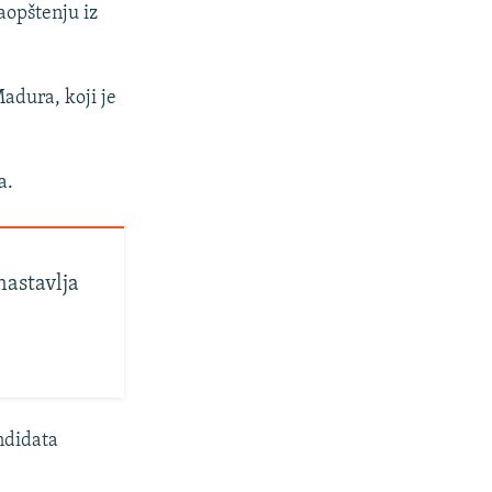
aopštenju iz
Madura, koji je
a.
nastavlja
ndidata