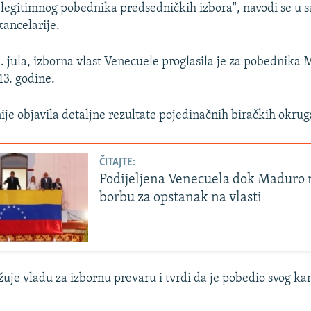
legitimnog pobednika predsedničkih izbora", navodi se u s
ancelarije.
. jula, izborna vlast Venecuele proglasila je za pobednika 
13. godine.
ije objavila detaljne rezultate pojedinačnih biračkih okrug
ČITAJTE:
Podijeljena Venecuela dok Maduro 
borbu za opstanak na vlasti
žuje vladu za izbornu prevaru i tvrdi da je pobedio svog ka