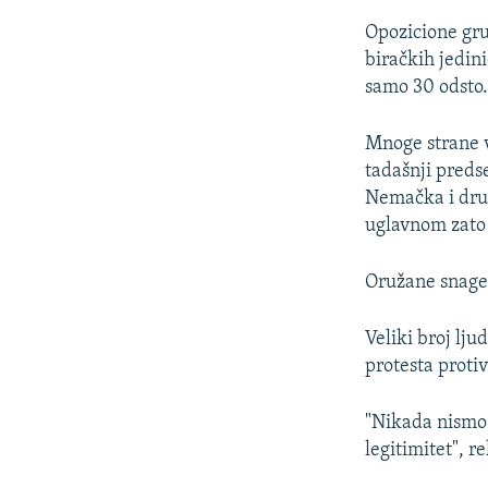
Opozicione grup
biračkih jedin
samo 30 odsto
Mnoge strane v
tadašnji preds
Nemačka i drug
uglavnom zato 
Oružane snage 
Veliki broj lj
protesta proti
"Nikada nismo b
legitimitet", 