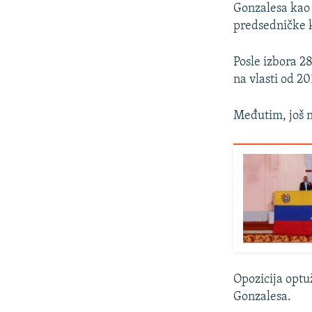
Gonzalesa kao 
predsedničke k
Posle izbora 28
na vlasti od 20
Međutim, još n
Opozicija optu
Gonzalesa.