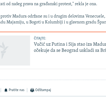
ti od našeg prava na građanski protest," rekla je ona.
protiv Madura održane su i u drugim delovima Venecuele, 
du Majamiju, u Bogoti u Kolumbiji i u glavnom gradu Špan
ČITAJTE:
Vučić uz Putina i Sija stao iza Madu
očekuje da se Beograd uskladi sa B
Pratite nas
Odštampaj