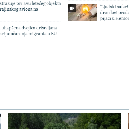
tražuje prijavu letećeg objekta
'Ljudski safari
krajinskog aviona na
dron lovi prod
pijaci u Herso
 uhapšena dvojica državljana
 krijumčarenja migranta u EU