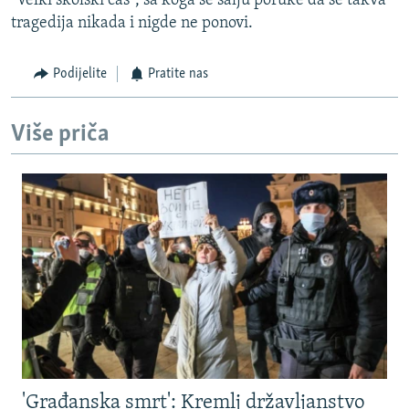
"Velki školski čas", sa koga se šalju poruke da se takva
tragedija nikada i nigde ne ponovi.
Podijelite
Pratite nas
Više priča
'Građanska smrt': Kremlj državljanstvo