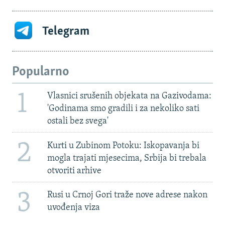
Telegram
Popularno
1
Vlasnici srušenih objekata na Gazivodama:
'Godinama smo gradili i za nekoliko sati
ostali bez svega'
2
Kurti u Zubinom Potoku: Iskopavanja bi
mogla trajati mjesecima, Srbija bi trebala
otvoriti arhive
3
Rusi u Crnoj Gori traže nove adrese nakon
uvođenja viza