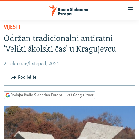
Dostupni
linkovi
Pređite
VIJESTI
na
VIJESTI
Održan tradicionalni antiratni
glavni
BOSNA I HERCEGOVINA
sadržaj
'Veliki školski čas' u Kragujevcu
SRBIJA
Pređite
na
21. oktobar/listopad, 2024.
KOSOVO
glavnu
CRNA GORA
Podijelite
navigaciju
Pređite
VIZUELNO
na
Dodajte Radio Slobodna Evropa u vaš Google izvor
PODCASTI
VIDEO
pretragu
RAT U UKRAJINI
FOTOGALERIJE
KINA NA BALKANU
INFOGRAFIKE
RSE PRIČE IZ SVIJETA