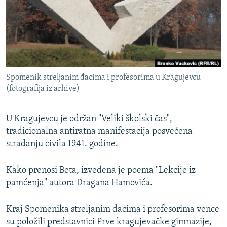
ISPRIČAJ MI
DNEVNO@RSE
SPECIJALI RSE
VIŠE OD NASLOVA
PRATITE NAS
Spomenik streljanim đacima i profesorima u Kragujevcu
GENOCID U SREBRENICI
(fotografija iz arhive)
POPLAVE I KLIZIŠTA U BIH 2024.
U Kragujevcu je održan "Veliki školski čas",
TV LIBERTY
Sve RFE/RL stranice
tradicionalna antiratna manifestacija posvećena
POST SCRIPTUM
stradanju civila 1941. godine.
MOJA EVROPA
Kako prenosi Beta, izvedena je poema "Lekcije iz
TRI DECENIJE OD RATA U BIH
pamćenja" autora Dragana Hamovića.
SVE KARTE DEJTONA
Kraj Spomenika streljanim đacima i profesorima vence
NASTANAK I RASPAD JUGOSLAVIJE
su položili predstavnici Prve kragujevačke gimnazije,