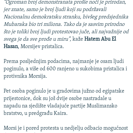
“Ogroman broj demonstranata prošle noći je prirodan,
jer znate, samo je broj ljudi koji su podržavali
Nacionalnu demokratsku stranku, bivšeg predsjednika
Mubaraka bio tri miliona. Tako da je sasvim prirodno
što je toliki broj ljudi protestovao juče, ali najvažnije od
svega je da sve prođe u miru”,
kaže
Hatem Abu El
Hasan
, Morsijev pristalica.
Prema posljednjim podacima, najmanje je osam ljudi
poginulo, a više od 600 ranjeno u sukobima pristalica i
protivnika Morsija.
Pet osoba poginulo je u gradovima južno od egipatske
prijestonice, dok su još dvije osobe nastradale u
napadu na sjedište vladajuće partije Muslimansko
bratstvo, u predgrađu Kaira.
Morsi je i pored protesta u nedjelju odbacio mogućnost