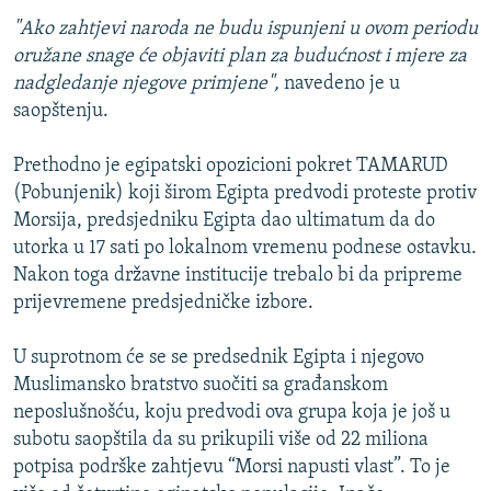
"Ako zahtjevi naroda ne budu ispunjeni u ovom periodu
oružane snage će objaviti plan za budućnost i mjere za
nadgledanje njegove primjene",
navedeno je u
saopštenju.
Prethodno je egipatski opozicioni pokret TAMARUD
(Pobunjenik) koji širom Egipta predvodi proteste protiv
Morsija, predsjedniku Egipta dao ultimatum da do
utorka u 17 sati po lokalnom vremenu podnese ostavku.
Nakon toga državne institucije trebalo bi da pripreme
prijevremene predsjedničke izbore.
U suprotnom će se se predsednik Egipta i njegovo
Muslimansko bratstvo suočiti sa građanskom
neposlušnošću, koju predvodi ova grupa koja je još u
subotu saopštila da su prikupili više od 22 miliona
potpisa podrške zahtjevu “Morsi napusti vlast”. To je