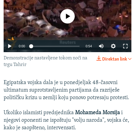
ISPRIČAJ MI
DNEVNO@RSE
No media source currently available
SPECIJALI RSE
VIŠE OD NASLOVA
PRATITE NAS
0:00
0:54
GENOCID U SREBRENICI
Demonstracije nastavljene tokom noći na
Direktan link
POPLAVE I KLIZIŠTA U BIH 2024.
trgu Tahrir
TV LIBERTY
Sve RFE/RL stranice
POST SCRIPTUM
Egipatska vojska dala je u ponedjeljak 48-časovni
ultimatum suprotstavljenim partijama da razriješe
MOJA EVROPA
političku krizu u zemlji koju ponovo potresaju protesti.
TRI DECENIJE OD RATA U BIH
Ukoliko islamisti predsjednika
Mohameda Morsija
i
SVE KARTE DEJTONA
njegovi oponenti ne ispoštuju "volju naroda", vojska će,
NASTANAK I RASPAD JUGOSLAVIJE
kako je saopšteno, intervensati.