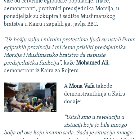
više od četvrtine egipatske populacije. Inače,
demonstranti, protivnici predsjednika Morsija, u
ponedjeljak su okupirali sedište Muslimanskog
bratstva u Kairu i zapalili ga, javlja BBC.
“Uz božju volju i mirnim protestima ljudi su ustali širom
egiptskih provincija i mi ćemo prisiliti predsjednika
Morsija i Muslimansko bratstvo da napuste
predsjedničku funkciju”,
kaže
Mohamed Ali
,
demonstrant iz Kaira za Rojters.
A
Mona Vafa
takođe
demonstrantkinja u Kairu
dodaje:
“Ustali smo u revoluciju u
sistuciji koja je bila mnogo
bolja od ove koju imamo sada. Sada je situacija mnogo