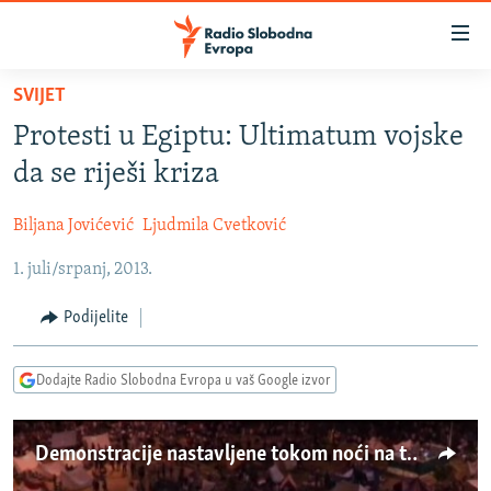
Dostupni
linkovi
Pređite
SVIJET
na
VIJESTI
Protesti u Egiptu: Ultimatum vojske
glavni
BOSNA I HERCEGOVINA
sadržaj
da se riješi kriza
SRBIJA
Pređite
na
Biljana Jovićević
Ljudmila Cvetković
KOSOVO
glavnu
1. juli/srpanj, 2013.
CRNA GORA
navigaciju
Pređite
VIZUELNO
Podijelite
na
PODCASTI
VIDEO
pretragu
Dodajte Radio Slobodna Evropa u vaš Google izvor
RAT U UKRAJINI
FOTOGALERIJE
KINA NA BALKANU
INFOGRAFIKE
Demonstracije nastavljene tokom noći na trgu Tahrir
RSE PRIČE IZ SVIJETA