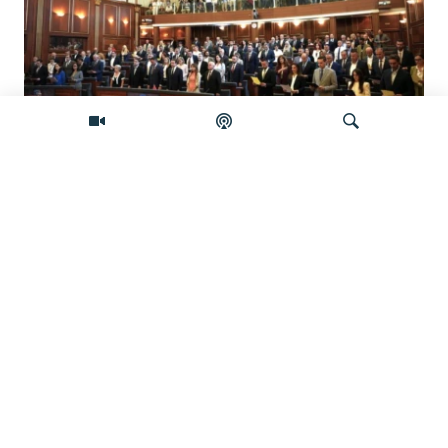
Šta će se desiti ako se Skupština Kosova
ne konstituiše do ponoći?
Pretraživač