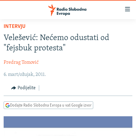
Dostupni
linkovi
Pređite
INTERVJU
na
VIJESTI
Velešević: Nećemo odustati od
glavni
BOSNA I HERCEGOVINA
sadržaj
"fejsbuk protesta"
SRBIJA
Pređite
na
Predrag Tomović
KOSOVO
glavnu
6. mart/ožujak, 2011.
CRNA GORA
navigaciju
Pređite
VIZUELNO
Podijelite
na
PODCASTI
VIDEO
pretragu
Dodajte Radio Slobodna Evropa u vaš Google izvor
RAT U UKRAJINI
FOTOGALERIJE
KINA NA BALKANU
INFOGRAFIKE
RSE PRIČE IZ SVIJETA