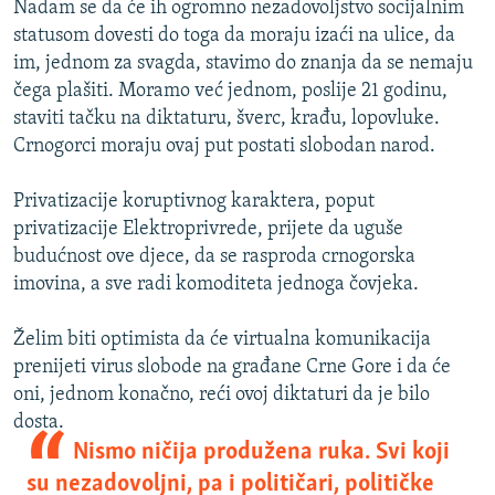
Nadam se da će ih ogromno nezadovoljstvo socijalnim
statusom dovesti do toga da moraju izaći na ulice, da
im, jednom za svagda, stavimo do znanja da se nemaju
čega plašiti. Moramo već jednom, poslije 21 godinu,
staviti tačku na diktaturu, šverc, krađu, lopovluke.
Crnogorci moraju ovaj put postati slobodan narod.
Privatizacije koruptivnog karaktera, poput
privatizacije Elektroprivrede, prijete da uguše
budućnost ove djece, da se rasproda crnogorska
imovina, a sve radi komoditeta jednoga čovjeka.
Želim biti optimista da će virtualna komunikacija
prenijeti virus slobode na građane Crne Gore i da će
oni, jednom konačno, reći ovoj diktaturi da je bilo
dosta.
Nismo ničija produžena ruka. Svi koji
su nezadovoljni, pa i političari, političke