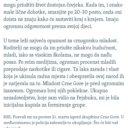
mogu priuštiti život dostojan čovjeka. Kada im, i onako
male lične dohotke, smanjite po 20-30 posto, onda oni
doista ne znaju kako će sastaviti kraj s krajem. Imaju
ogromnu odgovornost prema svojoj djeci.
U tome leži najveća opasnost za crnogorsku mladost.
Roditelji ne mogu da im priušte nikakvu budućnost,
mladi, iako sa visokim školama, ne mogu da nađu
posao. Po svim medijima, ogroman procenat mladih
preprodaje narkotike ili cigare. Ta laka zarada i vlast
koja je ukinula radna mjesta i obespravila ovaj narod ih
je natjerala na to. Mladost Crne Gore je pred ogromnim
izazovom. Ogroman broj njih poklekne. Ukupno
nezadovoljstvo, koje sam vidio na Fejsbuku, mi je bila
inicijalna kapisla za formiranje grupe.
RSE: Pozvali ste na protest 21. marta ispred skupštine Crne Gore. U
međuvremenu je policija zabranila to okupljanje. Što će biti vaš