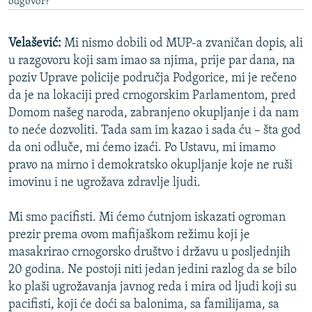
odgovor?
Velašević:
Mi nismo dobili od MUP-a zvaničan dopis, ali
u razgovoru koji sam imao sa njima, prije par dana, na
poziv Uprave policije područja Podgorice, mi je rečeno
da je na lokaciji pred crnogorskim Parlamentom, pred
Domom našeg naroda, zabranjeno okupljanje i da nam
to neće dozvoliti. Tada sam im kazao i sada ću – šta god
da oni odluče, mi ćemo izaći. Po Ustavu, mi imamo
pravo na mirno i demokratsko okupljanje koje ne ruši
imovinu i ne ugrožava zdravlje ljudi.
Mi smo pacifisti. Mi ćemo ćutnjom iskazati ogroman
prezir prema ovom mafijaškom režimu koji je
masakrirao crnogorsko društvo i državu u posljednjih
20 godina. Ne postoji niti jedan jedini razlog da se bilo
ko plaši ugrožavanja javnog reda i mira od ljudi koji su
pacifisti, koji će doći sa balonima, sa familijama, sa