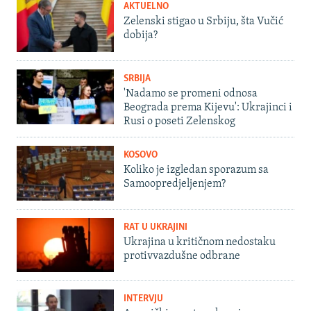
AKTUELNO
Zelenski stigao u Srbiju, šta Vučić
dobija?
SRBIJA
'Nadamo se promeni odnosa
Beograda prema Kijevu': Ukrajinci i
Rusi o poseti Zelenskog
KOSOVO
Koliko je izgledan sporazum sa
Samoopredjeljenjem?
RAT U UKRAJINI
Ukrajina u kritičnom nedostaku
protivvazdušne odbrane
INTERVJU