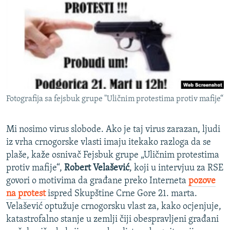
ISPRIČAJ MI
DNEVNO@RSE
SPECIJALI RSE
VIŠE OD NASLOVA
PRATITE NAS
GENOCID U SREBRENICI
Fotografija sa fejsbuk grupe "Uličnim protestima protiv mafije“
POPLAVE I KLIZIŠTA U BIH 2024.
TV LIBERTY
Sve RFE/RL stranice
Mi nosimo virus slobode. Ako je taj virus zarazan, ljudi
POST SCRIPTUM
iz vrha crnogorske vlasti imaju itekako razloga da se
plaše, kaže osnivač Fejsbuk grupe „Uličnim protestima
MOJA EVROPA
protiv mafije“,
Robert Velašević
, koji u intervjuu za RSE
TRI DECENIJE OD RATA U BIH
govori o motivima da građane preko Interneta
pozove
na protest
ispred Skupštine Crne Gore 21. marta.
SVE KARTE DEJTONA
Velašević optužuje crnogorsku vlast za, kako ocjenjuje,
NASTANAK I RASPAD JUGOSLAVIJE
katastrofalno stanje u zemlji čiji obespravljeni građani