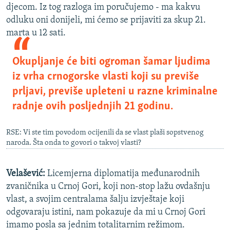
djecom. Iz tog razloga im poručujemo - ma kakvu
odluku oni donijeli, mi ćemo se prijaviti za skup 21.
marta u 12 sati.
Okupljanje će biti ogroman šamar ljudima
iz vrha crnogorske vlasti koji su previše
prljavi, previše upleteni u razne kriminalne
radnje ovih posljednjih 21 godinu.
RSE: Vi ste tim povodom ocijenili da se vlast plaši sopstvenog
naroda. Šta onda to govori o takvoj vlasti?
Velašević:
Licemjerna diplomatija međunarodnih
zvaničnika u Crnoj Gori, koji non-stop lažu ovdašnju
vlast, a svojim centralama šalju izvještaje koji
odgovaraju istini, nam pokazuje da mi u Crnoj Gori
imamo posla sa jednim totalitarnim režimom.