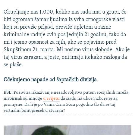
Okupljanje nas 1.000, koliko nas sada ima u grupi, će
biti ogroman šamar ljudima iz vrha crnogorske vlasti
koji su previše prljavi, previše upleteni u razne
kriminalne radnje ovih posljednjih 21 godinu, tako da
mi i jesmo opasnost za njih, ako se pojavimo pred
Skupštinom 21. marta. Mi nosimo virus slobode. Ako je
taj virus zarazan, a jeste, oni imaju itekako razloga da
se plaše.
Očekujemo napade od šaptačkih divizija
RSE: Pozivi za iskazivanje nezadovoljstva putem socijalnih mreža,
inspirisali su mnoge
u svijetu
da izađu na ulice i izbore se za
promjene. Da li je po Vama Crna Gora pogodno tlo da se taj
virtualni bunt preseli u stvaran?