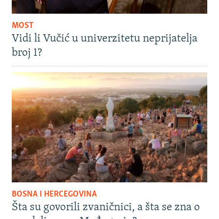
MOST
Vidi li Vučić u univerzitetu neprijatelja
broj 1?
BOSNA I HERCEGOVINA
Šta su govorili zvaničnici, a šta se zna o