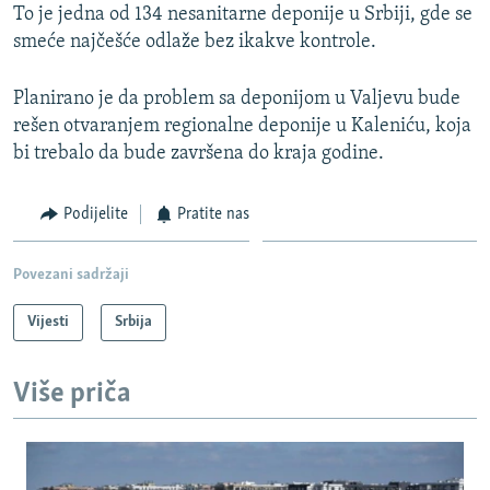
To je jedna od 134 nesanitarne deponije u Srbiji, gde se
smeće najčešće odlaže bez ikakve kontrole.
Planirano je da problem sa deponijom u Valjevu bude
rešen otvaranjem regionalne deponije u Kaleniću, koja
bi trebalo da bude završena do kraja godine.
Podijelite
Pratite nas
Povezani sadržaji
Vijesti
Srbija
Više priča