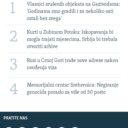
1
Vlasnici srušenih objekata na Gazivodama:
'Godinama smo gradili i za nekoliko sati
ostali bez svega'
2
Kurti u Zubinom Potoku: Iskopavanja bi
mogla trajati mjesecima, Srbija bi trebala
otvoriti arhive
3
Rusi u Crnoj Gori traže nove adrese nakon
uvođenja viza
4
Memorijalni centar Srebrenica: Negiranje
genocida poraslo za više od 50 posto
PRATITE NAS