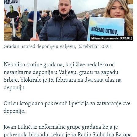
ISPRIČAJ MI
DNEVNO@RSE
SPECIJALI RSE
VIŠE OD NASLOVA
PRATITE NAS
Građani ispred deponije u Valjevu, 15. februar 2025.
GENOCID U SREBRENICI
POPLAVE I KLIZIŠTA U BIH 2024.
Nekoliko stotine građana, koji žive nedaleko od
TV LIBERTY
nesanitarne deponije u Valjevu, gradu na zapadu
Sve RFE/RL stranice
Srbije, blokiralo je 15. februara na dva sata ulaz na
POST SCRIPTUM
deponiju.
MOJA EVROPA
Oni su istog dana pokrenuli i peticija za zatvaranje ove
TRI DECENIJE OD RATA U BIH
deponije.
SVE KARTE DEJTONA
NASTANAK I RASPAD JUGOSLAVIJE
Jovan Lukić, iz neformalne grupe građana koja je
pokrenula blokadu, rekao je za Radio Slobodna Evropa