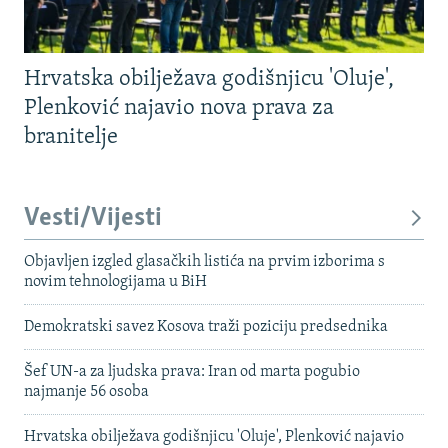
Hrvatska obilježava godišnjicu 'Oluje',
Plenković najavio nova prava za
branitelje
Vesti/Vijesti
Objavljen izgled glasačkih listića na prvim izborima s
novim tehnologijama u BiH
Demokratski savez Kosova traži poziciju predsednika
Šef UN-a za ljudska prava: Iran od marta pogubio
najmanje 56 osoba
Hrvatska obilježava godišnjicu 'Oluje', Plenković najavio