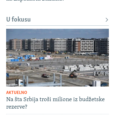
U fokusu
AKTUELNO
Na šta Srbija troši milione iz budžetske
rezerve?