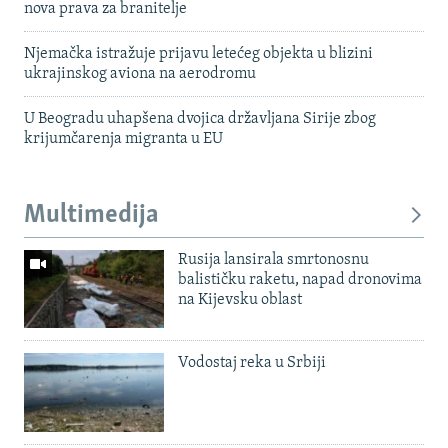
nova prava za branitelje
Njemačka istražuje prijavu letećeg objekta u blizini
ukrajinskog aviona na aerodromu
U Beogradu uhapšena dvojica državljana Sirije zbog
krijumčarenja migranta u EU
Multimedija
Rusija lansirala smrtonosnu
balističku raketu, napad dronovima
na Kijevsku oblast
Vodostaj reka u Srbiji