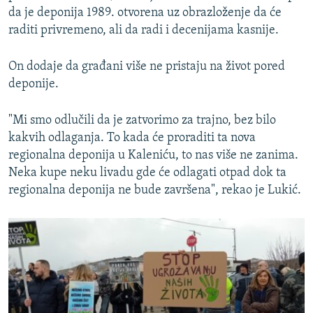
da je deponija 1989. otvorena uz obrazloženje da će
raditi privremeno, ali da radi i decenijama kasnije.
On dodaje da građani više ne pristaju na život pored
deponije.
"Mi smo odlučili da je zatvorimo za trajno, bez bilo
kakvih odlaganja. To kada će proraditi ta nova
regionalna deponija u Kaleniću, to nas više ne zanima.
Neka kupe neku livadu gde će odlagati otpad dok ta
regionalna deponija ne bude završena", rekao je Lukić.