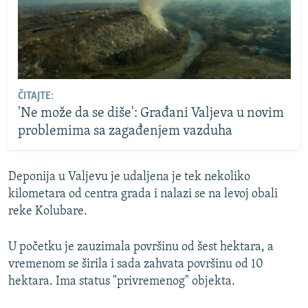
ČITAJTE:
'Ne može da se diše': Građani Valjeva u novim
problemima sa zagađenjem vazduha
Deponija u Valjevu je udaljena je tek nekoliko
kilometara od centra grada i nalazi se na levoj obali
reke Kolubare.
U početku je zauzimala površinu od šest hektara, a
vremenom se širila i sada zahvata površinu od 10
hektara. Ima status "privremenog" objekta.