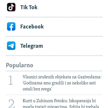
Tik Tok
Facebook
Telegram
Popularno
1
Vlasnici srušenih objekata na Gazivodama:
'Godinama smo gradili i za nekoliko sati
ostali bez svega'
2
Kurti u Zubinom Potoku: Iskopavanja bi
mogla trajati mjesecima, Srbija bi trebala