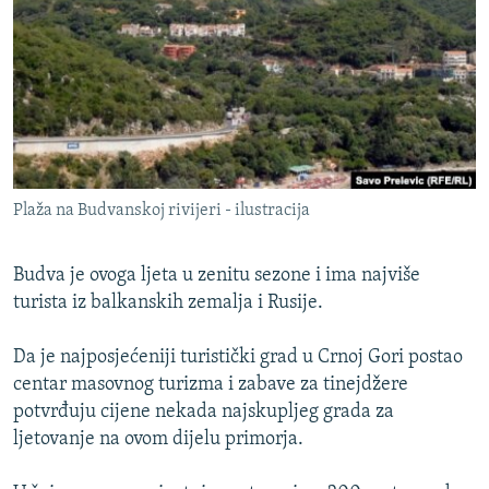
ISPRIČAJ MI
DNEVNO@RSE
SPECIJALI RSE
VIŠE OD NASLOVA
PRATITE NAS
GENOCID U SREBRENICI
Plaža na Budvanskoj rivijeri - ilustracija
POPLAVE I KLIZIŠTA U BIH 2024.
TV LIBERTY
Sve RFE/RL stranice
Budva je ovoga ljeta u zenitu sezone i ima najviše
POST SCRIPTUM
turista iz balkanskih zemalja i Rusije.
MOJA EVROPA
Da je najposjećeniji turistički grad u Crnoj Gori postao
TRI DECENIJE OD RATA U BIH
centar masovnog turizma i zabave za tinejdžere
potvrđuju cijene nekada najskupljeg grada za
SVE KARTE DEJTONA
ljetovanje na ovom dijelu primorja.
NASTANAK I RASPAD JUGOSLAVIJE