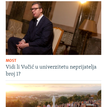
MOST
Vidi li Vučić u univerzitetu neprijatelja
broj 1?