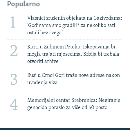
Popularno
1
Vlasnici srušenih objekata na Gazivodama:
'Godinama smo gradili i za nekoliko sati
ostali bez svega'
2
Kurti u Zubinom Potoku: Iskopavanja bi
mogla trajati mjesecima, Srbija bi trebala
otvoriti arhive
3
Rusi u Crnoj Gori traže nove adrese nakon
uvođenja viza
4
Memorijalni centar Srebrenica: Negiranje
genocida poraslo za više od 50 posto