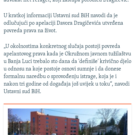
advokat Ifet Feraget, koji zastupa porodicu Dragičević.
U kratkoj informaciji Ustavni sud BiH navodi da je
odlučujući po apelaciji Davora Dragičevića utvrđena
povreda prava na život.
„U okolnostima konkretnog slučaja postoji povreda
apelantovog prava kada je Okružnom javnom tužilaštvu
u Banja Luci trebalo sto dana da 'definiše' krivično djelo
u odnosu na koje postoje osnovi sumnje i da donese
formalnu naredbu o sprovođenju istrage, koja je i
nakon tri godine od događaja još uvijek u toku“, navodi
Ustavni sud BiH.