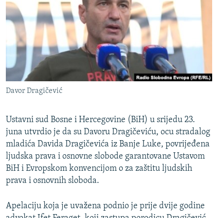
ISPRIČAJ MI
DNEVNO@RSE
SPECIJALI RSE
VIŠE OD NASLOVA
PRATITE NAS
GENOCID U SREBRENICI
Davor Dragičević
POPLAVE I KLIZIŠTA U BIH 2024.
TV LIBERTY
Sve RFE/RL stranice
Ustavni sud Bosne i Hercegovine (BiH) u srijedu 23.
juna utvrdio je da su Davoru Dragičeviću, ocu stradalog
POST SCRIPTUM
mladića Davida Dragičevića iz Banje Luke, povrijeđena
MOJA EVROPA
ljudska prava i osnovne slobode garantovane Ustavom
TRI DECENIJE OD RATA U BIH
BiH i Evropskom konvencijom o za zaštitu ljudskih
prava i osnovnih sloboda.
SVE KARTE DEJTONA
NASTANAK I RASPAD JUGOSLAVIJE
Apelaciju koja je uvažena podnio je prije dvije godine