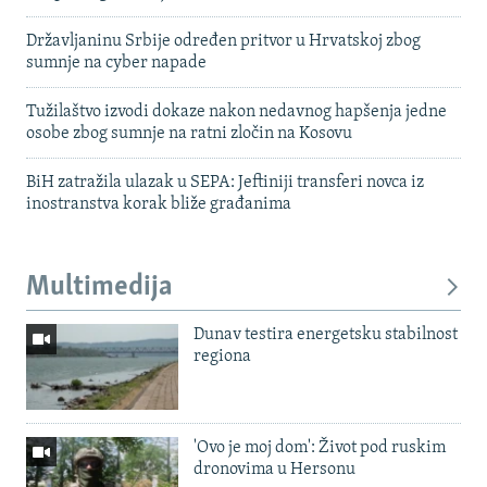
Državljaninu Srbije određen pritvor u Hrvatskoj zbog
sumnje na cyber napade
Tužilaštvo izvodi dokaze nakon nedavnog hapšenja jedne
osobe zbog sumnje na ratni zločin na Kosovu
BiH zatražila ulazak u SEPA: Jeftiniji transferi novca iz
inostranstva korak bliže građanima
Multimedija
Dunav testira energetsku stabilnost
regiona
'Ovo je moj dom': Život pod ruskim
dronovima u Hersonu