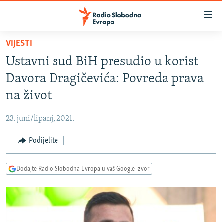
Dostupni
linkovi
Pređite
VIJESTI
na
VIJESTI
Ustavni sud BiH presudio u korist
glavni
BOSNA I HERCEGOVINA
sadržaj
Davora Dragičevića: Povreda prava
SRBIJA
Pređite
na život
na
KOSOVO
glavnu
23. juni/lipanj, 2021.
CRNA GORA
navigaciju
Pređite
Podijelite
VIZUELNO
na
PODCASTI
VIDEO
pretragu
Dodajte Radio Slobodna Evropa u vaš Google izvor
RAT U UKRAJINI
FOTOGALERIJE
KINA NA BALKANU
INFOGRAFIKE
RSE PRIČE IZ SVIJETA