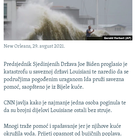
ISPRIČAJ MI
DNEVNO@RSE
SPECIJALI RSE
VIŠE OD NASLOVA
PRATITE NAS
New Orleans, 29. avgust 2021.
GENOCID U SREBRENICI
POPLAVE I KLIZIŠTA U BIH 2024.
Predsjednik Sjedinjenih Država Joe Biden proglasio je
TV LIBERTY
katastrofu u saveznoj državi Louisiani te naredio da se
Sve RFE/RL stranice
područjima pogođenim uraganom Ida pruži savezna
POST SCRIPTUM
pomoć, saopšteno je iz Bijele kuće.
MOJA EVROPA
CNN javlja kako je najmanje jedna osoba poginula te
TRI DECENIJE OD RATA U BIH
da su brojni dijelovi Louisiane ostali bez struje.
SVE KARTE DEJTONA
NASTANAK I RASPAD JUGOSLAVIJE
Mnogi traže pomoć i spašavanje jer je njihove kuće
okružila voda. Prijeti opasnost od bujičnih poplava.