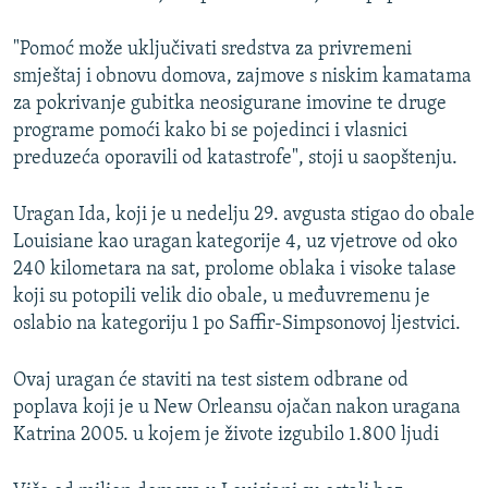
"Pomoć može uključivati sredstva za privremeni
smještaj i obnovu domova, zajmove s niskim kamatama
za pokrivanje gubitka neosigurane imovine te druge
programe pomoći kako bi se pojedinci i vlasnici
preduzeća oporavili od katastrofe", stoji u saopštenju.
Uragan Ida, koji je u nedelju 29. avgusta stigao do obale
Louisiane kao uragan kategorije 4, uz vjetrove od oko
240 kilometara na sat, prolome oblaka i visoke talase
koji su potopili velik dio obale, u međuvremenu je
oslabio na kategoriju 1 po Saffir-Simpsonovoj ljestvici.
Ovaj uragan će staviti na test sistem odbrane od
poplava koji je u New Orleansu ojačan nakon uragana
Katrina 2005. u kojem je živote izgubilo 1.800 ljudi