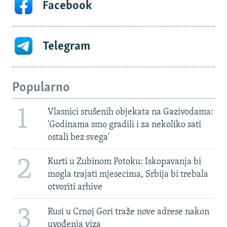
Facebook
Telegram
Popularno
1
Vlasnici srušenih objekata na Gazivodama:
'Godinama smo gradili i za nekoliko sati
ostali bez svega'
2
Kurti u Zubinom Potoku: Iskopavanja bi
mogla trajati mjesecima, Srbija bi trebala
otvoriti arhive
3
Rusi u Crnoj Gori traže nove adrese nakon
uvođenja viza