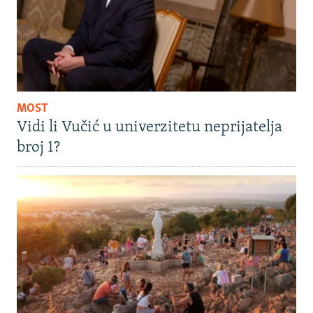
MOST
Vidi li Vučić u univerzitetu neprijatelja
broj 1?