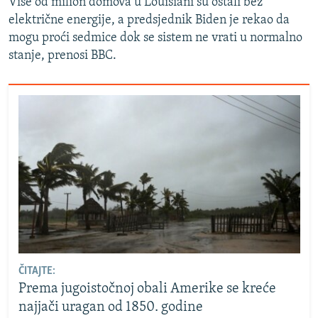
Više od milion domova u Louisiani su ostali bez
električne energije, a predsjednik Biden je rekao da
mogu proći sedmice dok se sistem ne vrati u normalno
stanje, prenosi BBC.
ČITAJTE:
Prema jugoistočnoj obali Amerike se kreće
najjači uragan od 1850. godine