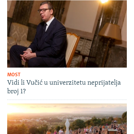
MOST
Vidi li Vučić u univerzitetu neprijatelja
broj 1?