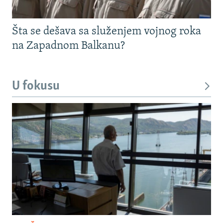
Šta se dešava sa služenjem vojnog roka
na Zapadnom Balkanu?
U fokusu