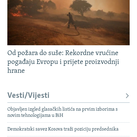
Od požara do suše: Rekordne vrućine
pogađaju Evropu i prijete proizvodnji
hrane
Vesti/Vijesti
Objavljen izgled glasačkih listića na prvim izborima s
novim tehnologijama u BiH
Demokratski savez Kosova traži poziciju predsednika