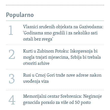
Popularno
1
Vlasnici srušenih objekata na Gazivodama:
'Godinama smo gradili i za nekoliko sati
ostali bez svega'
2
Kurti u Zubinom Potoku: Iskopavanja bi
mogla trajati mjesecima, Srbija bi trebala
otvoriti arhive
3
Rusi u Crnoj Gori traže nove adrese nakon
uvođenja viza
4
Memorijalni centar Srebrenica: Negiranje
genocida poraslo za više od 50 posto