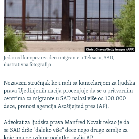
ISPRIČAJ MI
DNEVNO@RSE
SPECIJALI RSE
VIŠE OD NASLOVA
PRATITE NAS
GENOCID U SREBRENICI
Jedan od kampova za decu migrante u Teksasu, SAD,
POPLAVE I KLIZIŠTA U BIH 2024.
ilustrativna fotografija
TV LIBERTY
Sve RFE/RL stranice
Nezavisni stručnjak koji radi sa kancelarijom za ljudska
POST SCRIPTUM
prava Ujedinjenih nacija procenjuje da se u pritvornim
MOJA EVROPA
centrima za migrante u SAD nalazi više od 100.000
dece, prenosi agencija Asošijejted pres (AP).
TRI DECENIJE OD RATA U BIH
SVE KARTE DEJTONA
Advokat za ljudska prava Manfred Novak rekao je da
NASTANAK I RASPAD JUGOSLAVIJE
se SAD drže "daleko više" dece nego druge zemlje za
koje ima pouzdane podatke, javlja AP.