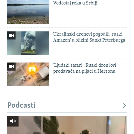
Vodostaj reka u Srbiji
Ukrajinski dronovi pogodili 'ruski
Amazon' u blizini Sankt Peterburga
'Ljudski safari': Ruski dron lovi
prodavača na pijaci u Hersonu
Podcasti