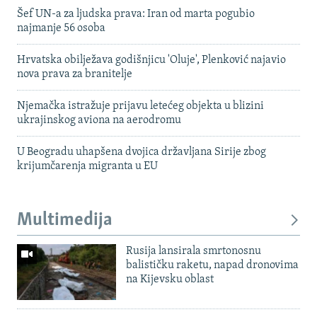
Šef UN-a za ljudska prava: Iran od marta pogubio
najmanje 56 osoba
Hrvatska obilježava godišnjicu 'Oluje', Plenković najavio
nova prava za branitelje
Njemačka istražuje prijavu letećeg objekta u blizini
ukrajinskog aviona na aerodromu
U Beogradu uhapšena dvojica državljana Sirije zbog
krijumčarenja migranta u EU
Multimedija
Rusija lansirala smrtonosnu
balističku raketu, napad dronovima
na Kijevsku oblast