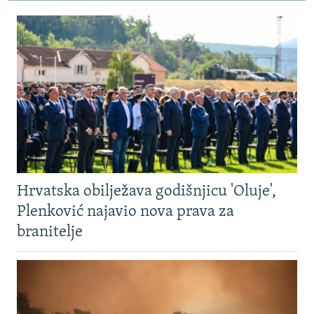
Hrvatska obilježava godišnjicu 'Oluje',
Plenković najavio nova prava za
branitelje