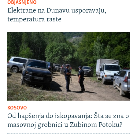
OBJAŠNJENO
Elektrane na Dunavu usporavaju,
temperatura raste
KOSOVO
Od hapšenja do iskopavanja: Šta se zna o
masovnoj grobnici u Zubinom Potoku?