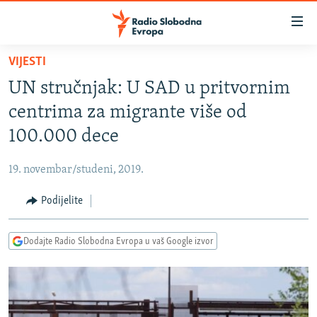
Dostupni
linkovi
Pređite
VIJESTI
na
VIJESTI
UN stručnjak: U SAD u pritvornim
glavni
BOSNA I HERCEGOVINA
sadržaj
centrima za migrante više od
SRBIJA
Pređite
100.000 dece
na
KOSOVO
glavnu
19. novembar/studeni, 2019.
CRNA GORA
navigaciju
Pređite
Podijelite
VIZUELNO
na
PODCASTI
VIDEO
pretragu
Dodajte Radio Slobodna Evropa u vaš Google izvor
RAT U UKRAJINI
FOTOGALERIJE
KINA NA BALKANU
INFOGRAFIKE
RSE PRIČE IZ SVIJETA