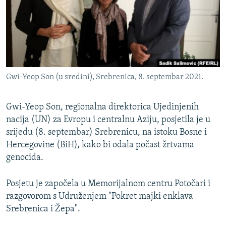
ISPRIČAJ MI
DNEVNO@RSE
SPECIJALI RSE
VIŠE OD NASLOVA
PRATITE NAS
Gwi-Yeop Son (u sredini), Srebrenica, 8. septembar 2021.
GENOCID U SREBRENICI
POPLAVE I KLIZIŠTA U BIH 2024.
Gwi-Yeop Son, regionalna direktorica Ujedinjenih
TV LIBERTY
nacija (UN) za Evropu i centralnu Aziju, posjetila je u
Sve RFE/RL stranice
srijedu (8. septembar) Srebrenicu, na istoku Bosne i
POST SCRIPTUM
Hercegovine (BiH), kako bi odala počast žrtvama
MOJA EVROPA
genocida.
TRI DECENIJE OD RATA U BIH
Posjetu je započela u Memorijalnom centru Potočari i
SVE KARTE DEJTONA
razgovorom s Udruženjem "Pokret majki enklava
Srebrenica i Žepa".
NASTANAK I RASPAD JUGOSLAVIJE