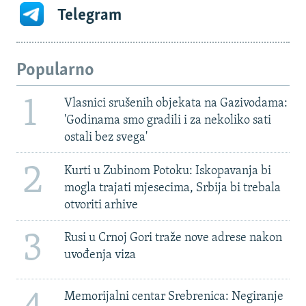
Telegram
Popularno
1
Vlasnici srušenih objekata na Gazivodama:
'Godinama smo gradili i za nekoliko sati
ostali bez svega'
2
Kurti u Zubinom Potoku: Iskopavanja bi
mogla trajati mjesecima, Srbija bi trebala
otvoriti arhive
3
Rusi u Crnoj Gori traže nove adrese nakon
uvođenja viza
Memorijalni centar Srebrenica: Negiranje