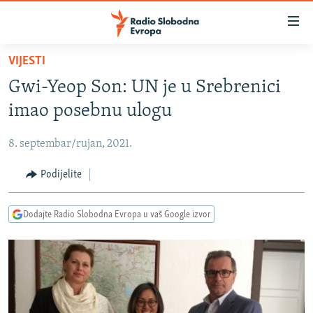
Dostupni
linkovi
Pređite
VIJESTI
na
VIJESTI
Gwi-Yeop Son: UN je u Srebrenici
glavni
BOSNA I HERCEGOVINA
sadržaj
imao posebnu ulogu
SRBIJA
Pređite
na
8. septembar/rujan, 2021.
KOSOVO
glavnu
CRNA GORA
Podijelite
navigaciju
Pređite
VIZUELNO
na
Dodajte Radio Slobodna Evropa u vaš Google izvor
PODCASTI
VIDEO
pretragu
RAT U UKRAJINI
FOTOGALERIJE
KINA NA BALKANU
INFOGRAFIKE
RSE PRIČE IZ SVIJETA