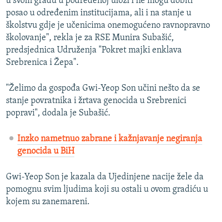
u svom gradu u podređenoj ulozi i ne mogu dobiti
posao u određenim institucijama, ali i na stanje u
školstvu gdje je učenicima onemogućeno ravnopravno
školovanje", rekla je za RSE Munira Subašić,
predsjednica Udruženja "Pokret majki enklava
Srebrenica i Žepa".
"Želimo da gospođa Gwi-Yeop Son učini nešto da se
stanje povratnika i žrtava genocida u Srebrenici
popravi", dodala je Subašić.
Inzko nametnuo zabrane i kažnjavanje negiranja
genocida u BiH
Gwi-Yeop Son je kazala da Ujedinjene nacije žele da
pomognu svim ljudima koji su ostali u ovom gradiću u
kojem su zanemareni.