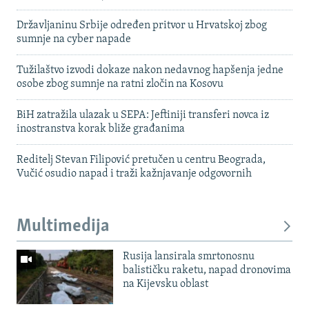
Državljaninu Srbije određen pritvor u Hrvatskoj zbog
sumnje na cyber napade
Tužilaštvo izvodi dokaze nakon nedavnog hapšenja jedne
osobe zbog sumnje na ratni zločin na Kosovu
BiH zatražila ulazak u SEPA: Jeftiniji transferi novca iz
inostranstva korak bliže građanima
Reditelj Stevan Filipović pretučen u centru Beograda,
Vučić osudio napad i traži kažnjavanje odgovornih
Multimedija
Rusija lansirala smrtonosnu
balističku raketu, napad dronovima
na Kijevsku oblast