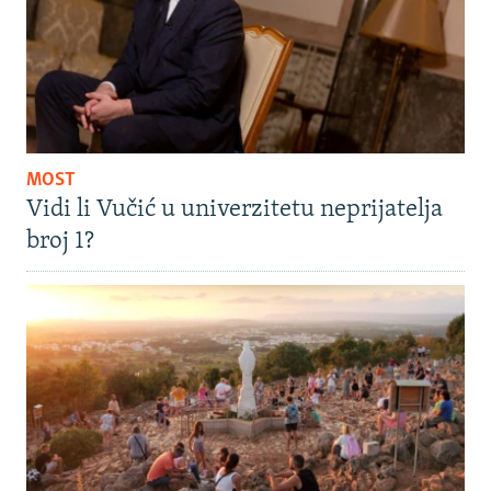
MOST
Vidi li Vučić u univerzitetu neprijatelja
broj 1?