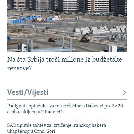
Na šta Srbija troši milione iz budžetske
rezerve?
Vesti/Vijesti
Podignuta optužnica za ratne zločine u Đakovici protiv 20
osoba, uključujući Radoičića
SAD uputile zahtev za izručenje iranskog hakera
uhapšenog u Crnoj Gori