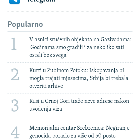
Popularno
1
Vlasnici srušenih objekata na Gazivodama:
'Godinama smo gradili i za nekoliko sati
ostali bez svega'
2
Kurti u Zubinom Potoku: Iskopavanja bi
mogla trajati mjesecima, Srbija bi trebala
otvoriti arhive
3
Rusi u Crnoj Gori traže nove adrese nakon
uvođenja viza
4
Memorijalni centar Srebrenica: Negiranje
genocida poraslo za više od 50 posto