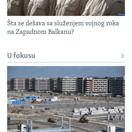
Šta se dešava sa služenjem vojnog roka
na Zapadnom Balkanu?
U fokusu