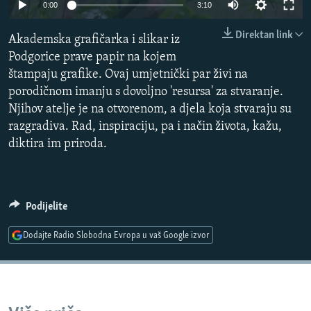
Auto
0:00
3:10
ISPRIČAJ MI
240p
Direktan link
DNEVNO@RSE
Akademska grafičarka i slikar iz
360p
Podgorice prave papir na kojem
SPECIJALI RSE
štampaju grafike. Ovaj umjetnički par živi na
480p
Auto
240p
360p
480p
VIŠE OD NASLOVA
porodičnom imanju s dovoljno 'resursa' za stvaranje.
PRATITE NAS
720p
Njihov atelje je na otvorenom, a djela koja stvaraju su
GENOCID U SREBRENICI
720p
1080p
1080p
razgradiva. Rad, inspiraciju, pa i način života, kažu,
POPLAVE I KLIZIŠTA U BIH 2024.
diktira im priroda.
TV LIBERTY
Sve RFE/RL stranice
POST SCRIPTUM
Podijelite
MOJA EVROPA
Dodajte Radio Slobodna Evropa u vaš Google izvor
TRI DECENIJE OD RATA U BIH
SVE KARTE DEJTONA
NASTANAK I RASPAD JUGOSLAVIJE