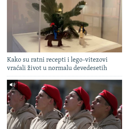
Kako su ratni recepti i lego-vitezovi
vraćali život u normalu devedesetih