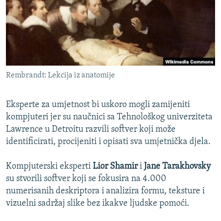
ISPRIČAJ MI
DNEVNO@RSE
SPECIJALI RSE
VIŠE OD NASLOVA
PRATITE NAS
Rembrandt: Lekcija iz anatomije
GENOCID U SREBRENICI
POPLAVE I KLIZIŠTA U BIH 2024.
Eksperte za umjetnost bi uskoro mogli zamijeniti
TV LIBERTY
kompjuteri jer su naučnici sa Tehnološkog univerziteta
Sve RFE/RL stranice
Lawrence u Detroitu razvili softver koji može
POST SCRIPTUM
identificirati, procijeniti i opisati sva umjetnička djela.
MOJA EVROPA
Kompjuterski eksperti
Lior Shamir
i
Jane Tarakhovsky
TRI DECENIJE OD RATA U BIH
su stvorili softver koji se fokusira na 4.000
SVE KARTE DEJTONA
numerisanih deskriptora i analizira formu, teksture i
vizuelni sadržaj slike bez ikakve ljudske pomoći.
NASTANAK I RASPAD JUGOSLAVIJE