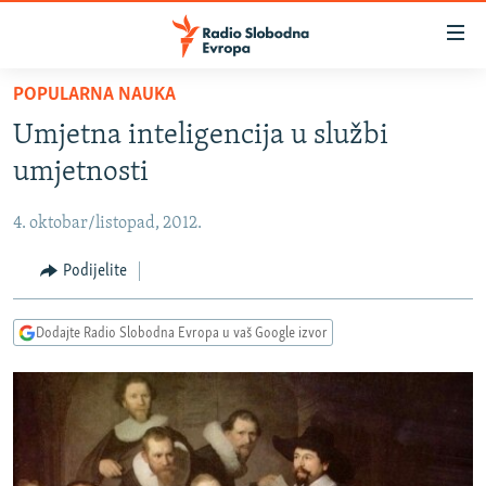
Dostupni
linkovi
Pređite
POPULARNA NAUKA
na
VIJESTI
Umjetna inteligencija u službi
glavni
BOSNA I HERCEGOVINA
sadržaj
umjetnosti
SRBIJA
Pređite
na
4. oktobar/listopad, 2012.
KOSOVO
glavnu
CRNA GORA
Podijelite
navigaciju
Pređite
VIZUELNO
na
Dodajte Radio Slobodna Evropa u vaš Google izvor
PODCASTI
VIDEO
pretragu
RAT U UKRAJINI
FOTOGALERIJE
KINA NA BALKANU
INFOGRAFIKE
RSE PRIČE IZ SVIJETA