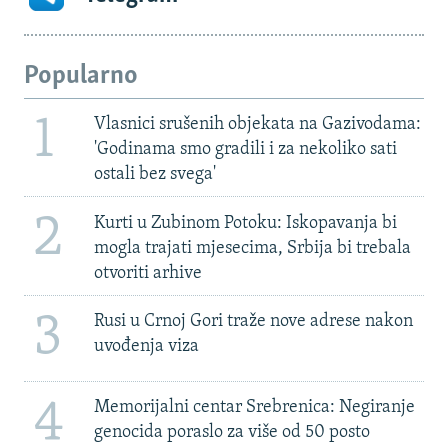
Popularno
1
Vlasnici srušenih objekata na Gazivodama:
'Godinama smo gradili i za nekoliko sati
ostali bez svega'
2
Kurti u Zubinom Potoku: Iskopavanja bi
mogla trajati mjesecima, Srbija bi trebala
otvoriti arhive
3
Rusi u Crnoj Gori traže nove adrese nakon
uvođenja viza
4
Memorijalni centar Srebrenica: Negiranje
genocida poraslo za više od 50 posto