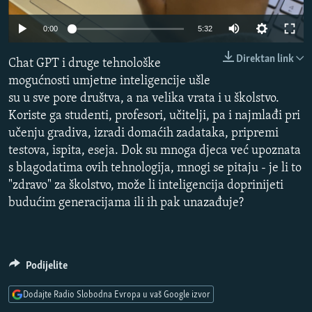
ISPRIČAJ MI
Auto
0:00
5:32
DNEVNO@RSE
240p
Direktan link
SPECIJALI RSE
Chat GPT i druge tehnološke
360p
mogućnosti umjetne inteligencije ušle
VIŠE OD NASLOVA
su u sve pore društva, a na velika vrata i u školstvo.
480p
PRATITE NAS
Auto
240p
360p
480p
GENOCID U SREBRENICI
Koriste ga studenti, profesori, učitelji, pa i najmlađi pri
720p
učenju gradiva, izradi domaćih zadataka, pripremi
POPLAVE I KLIZIŠTA U BIH 2024.
720p
1080p
1080p
testova, ispita, eseja. Dok su mnoga djeca već upoznata
TV LIBERTY
Sve RFE/RL stranice
s blagodatima ovih tehnologija, mnogi se pitaju - je li to
"zdravo" za školstvo, može li inteligencija doprinijeti
POST SCRIPTUM
budućim generacijama ili ih pak unazađuje?
MOJA EVROPA
TRI DECENIJE OD RATA U BIH
SVE KARTE DEJTONA
Podijelite
NASTANAK I RASPAD JUGOSLAVIJE
Dodajte Radio Slobodna Evropa u vaš Google izvor