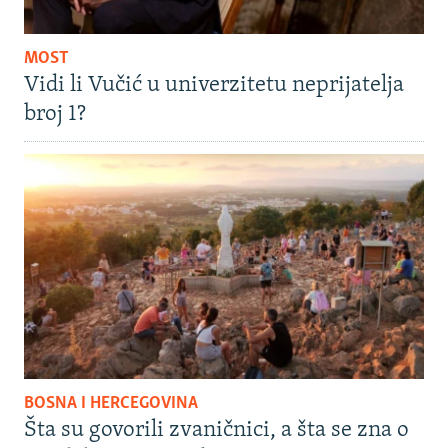
MOST
Vidi li Vučić u univerzitetu neprijatelja
broj 1?
BOSNA I HERCEGOVINA
Šta su govorili zvaničnici, a šta se zna o