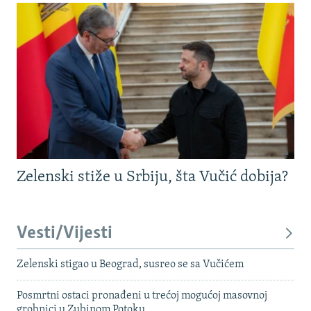
Zelenski stiže u Srbiju, šta Vučić dobija?
Vesti/Vijesti
Zelenski stigao u Beograd, susreo se sa Vučićem
Posmrtni ostaci pronađeni u trećoj mogućoj masovnoj
grobnici u Zubinom Potoku