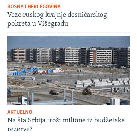
BOSNA I HERCEGOVINA
Veze ruskog krajnje desničarskog
pokreta u Višegradu
AKTUELNO
Na šta Srbija troši milione iz budžetske
rezerve?