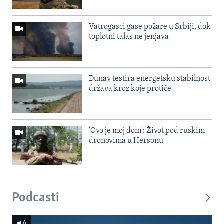
Vatrogasci gase požare u Srbiji, dok
toplotni talas ne jenjava
Dunav testira energetsku stabilnost
država kroz koje protiče
'Ovo je moj dom': Život pod ruskim
dronovima u Hersonu
Podcasti