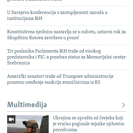
U Sarajevu konferencija o zastupljenosti naroda u
institucijama BiH
Konstitutivna sjednica nastavlja se u subotu, ustavni rok za
Skupštinu Kosova završava u ponoć
Tri poslanika Parlamenta BiH traže od visokog
predstavnika i PIC-a poseban status za Memorijalni centar
Srebrenica
Američki senatori traže od Trumpove administracije
ponovno uvođenje sankcija zvaničnicima iz RS
Multimedija
Ukrajina se oprašta od čovjeka koji
je vraćao poginule vojnike njihovim
porodicama