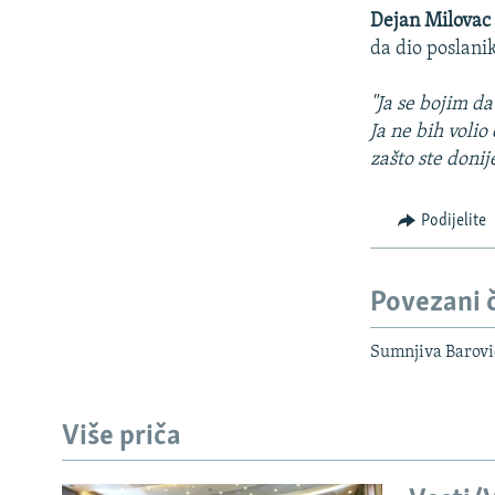
Dejan Milova
da dio poslani
"Ja se bojim d
Ja ne bih voli
zašto ste donij
Podijelite
Povezani 
Sumnjiva Barovi
Više priča