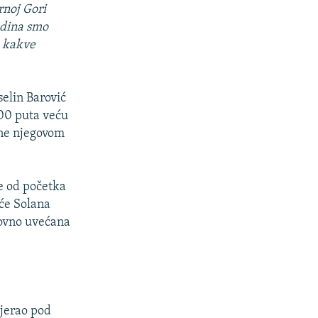
rnoj Gori
godina smo
o kakve
selin Barović
300 puta veću
rane njegovom
se od početka
eće Solana
slovno uvećana
tjerao pod