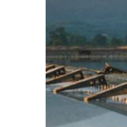
ISPRIČAJ MI
DNEVNO@RSE
SPECIJALI RSE
VIŠE OD NASLOVA
GENOCID U SREBRENICI
POPLAVE I KLIZIŠTA U BIH 2024.
TV LIBERTY
POST SCRIPTUM
MOJA EVROPA
TRI DECENIJE OD RATA U BIH
SVE KARTE DEJTONA
NASTANAK I RASPAD JUGOSLAVIJE