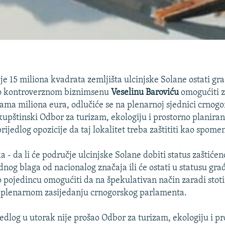
čje 15 miliona kvadrata zemljišta ulcinjske Solane ostati gr
ako kontroverznom biznimsenu
Veselinu Baroviću
omogućiti 
ama miliona eura, odlučiće se na plenarnoj sjednici crnog
upštinski Odbor za turizam, ekologiju i prostorno planiran
prijedlog opozicije da taj lokalitet treba zaštititi kao spome
 - da li će područje ulcinjske Solane dobiti status zaštićen
dnog blaga od nacionalog značaja ili će ostati u statusu gr
ko pojedincu omogućiti da na špekulativan način zaradi stot
a plenarnom zasijedanju crnogorskog parlamenta.
jedlog u utorak nije prošao Odbor za turizam, ekologiju i p