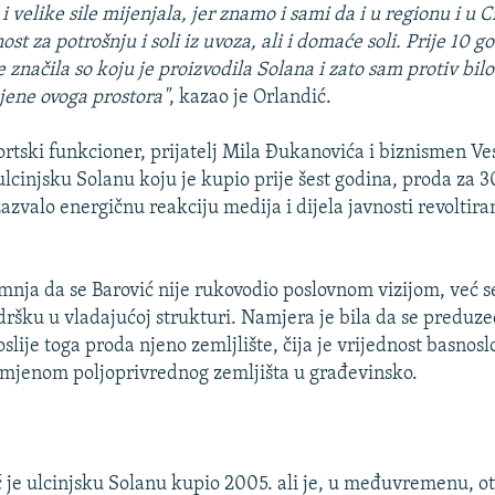
i velike sile mijenjala, jer znamo i sami da i u regionu i u C
st za potrošnju i soli iz uvoza, ali i domaće soli. Prije 10 
je značila so koju je proizvodila Solana i zato sam protiv bil
ene ovoga prostora"
, kazao je Orlandić.
ortski funkcioner, prijatelj Mila Đukanovića i biznismen Ve
lcinjsku Solanu koju je kupio prije šest godina, proda za 
zazvalo energičnu reakciju medija i dijela javnosti revolti
umnja da se Barović nije rukovodio poslovnom vizijom, već 
dršku u vladajućoj strukturi. Namjera je bila da se preduz
poslije toga proda njeno zemljlište, čija je vrijednost basno
mjenom poljoprivrednog zemljišta u građevinsko.
ć je ulcinjsku Solanu kupio 2005. ali je, u međuvremenu, o