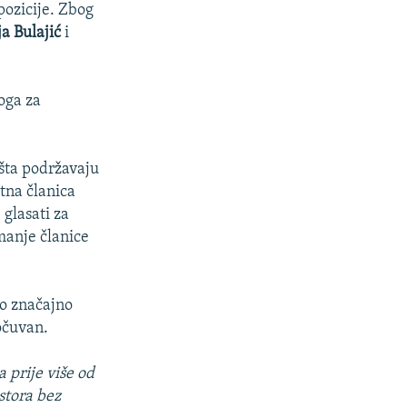
opozicije. Zbog
a Bulajić
i
oga za
išta podržavaju
tna članica
 glasati za
manje članice
to značajno
 očuvan.
 prije više od
stora bez