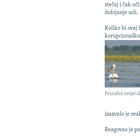
stečaj i čak u
dobijanje soli.
Koliko bi ovaj 
korupcionašku a
Prirodni svijet 
izazvalo je rea
Reagovao je po