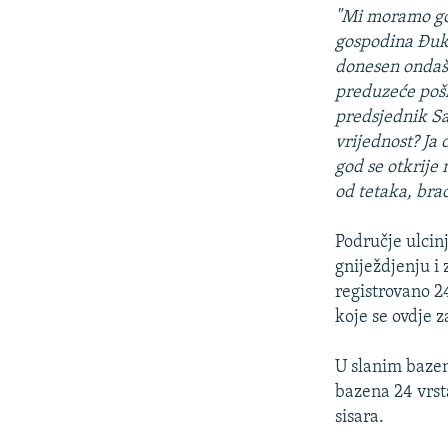
"Mi moramo gov
gospodina Đuka
donesen ondašnj
preduzeće pošlo
predsjednik Sav
vrijednost? Ja 
god se otkrije
od tetaka, bra
Područje ulcin
gniježdjenju i 
registrovano 24
koje se ovdje 
U slanim bazen
bazena 24 vrst
sisara.