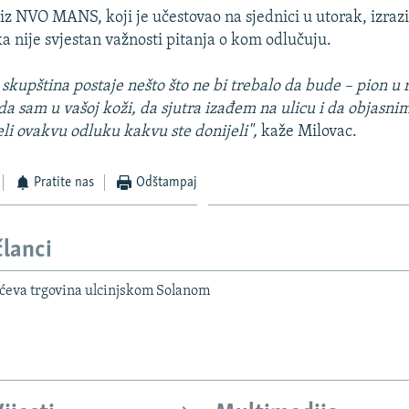
c
iz NVO MANS, koji je učestovao na sjednici u utorak, izrazi
ka nije svjestan važnosti pitanja o kom odlučuju.
a skupština postaje nešto što ne bi trebalo da bude – pion u
o da sam u vašoj koži, da sjutra izađem na ulicu i da objasn
eli ovakvu odluku kakvu ste donijeli",
kaže Milovac.
Pratite nas
Odštampaj
članci
ćeva trgovina ulcinjskom Solanom