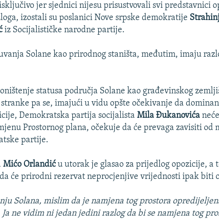
 isključivo jer sjednici nijesu prisustvovali svi predstavnici 
loga, izostali su poslanici Nove srpske demokratije
Strahinj
ć
iz Socijalističke narodne partije.
uvanja Solane kao prirodnog staništa, međutim, imaju razl
 poništenje statusa područja Solane kao građevinskog zemlj
 stranke pa se, imajući u vidu opšte očekivanje da dominan
cije, Demokratska partija socijalista
Mila Đukanovića
neće
jenu Prostornog plana, očekuje da će prevaga zavisiti od 
tske partije.
a
Mićo Orlandić
u utorak je glasao za prijedlog opozicije, a 
da će prirodni rezervat neprocjenjive vrijednosti ipak biti
anju Solana, mislim da je namjena tog prostora opredijeljena
 Ja ne vidim ni jedan jedini razlog da bi se namjena tog pro