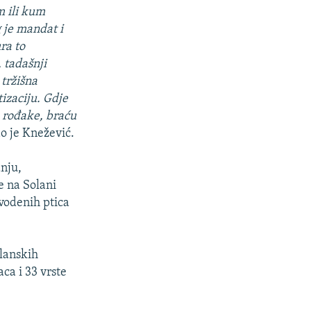
m ili kum
 je mandat i
ura to
, tadašnji
 tržišna
tizaciju. Gdje
 rođake, braću
o je Knežević.
anju,
je na Solani
 vodenih ptica
olanskih
ca i 33 vrste