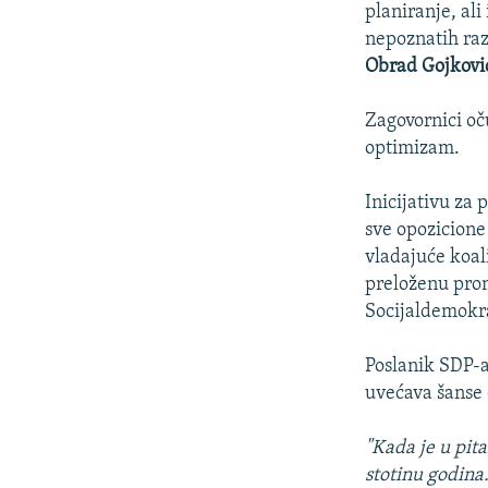
planiranje, ali
nepoznatih raz
Obrad Gojkovi
Zagovornici oč
optimizam.
Inicijativu za
sve opozicione
vladajuće koali
preloženu prom
Socijaldemokra
Poslanik SDP-
uvećava šanse 
"Kada je u pit
stotinu godina.