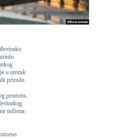
ađevinsko
zaradu
orskog
je u utorak
nik prirode.
og prostora,
ađevinskog
ine miliona
rostorno