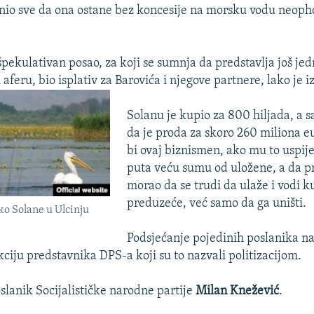
činio sve da ona ostane bez koncesije na morsku vodu neop
špekulativan posao, za koji se sumnja da predstavlja još je
feru, bio isplativ za Barovića i njegove partnere, lako je i
Solanu je kupio za 800 hiljada, a 
da je proda za skoro 260 miliona eu
bi ovaj biznismen, ako mu to uspij
puta veću sumu od uložene, a da pr
morao da se trudi da ulaže i vodi k
preduzeće, već samo da ga uništi.
oko Solane u Ulcinju
Podsjećanje pojedinih poslanika na
kciju predstavnika DPS-a koji su to nazvali politizacijom.
slanik Socijalističke narodne partije
Milan Knežević
.