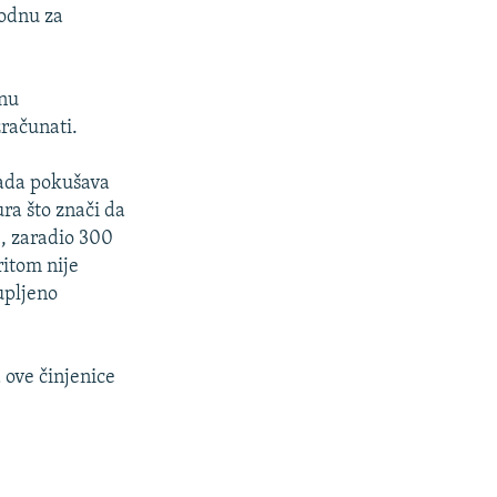
hodnu za
dnu
zračunati.
sada pokušava
ra što znači da
e, zaradio 300
itom nije
upljeno
 ove činjenice