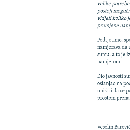
velike potrebe 
postoji mogućno
vidjeli koliko 
promjene namj
Podsjetimo, sp
namjerava da u
sumu, a to je i
namjerom.
Dio javnosti s
oslanjao na po
uništi i da se 
prostom prena
Veselin Barovi