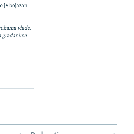
o je bojazan
 rukama vlade.
im građanima