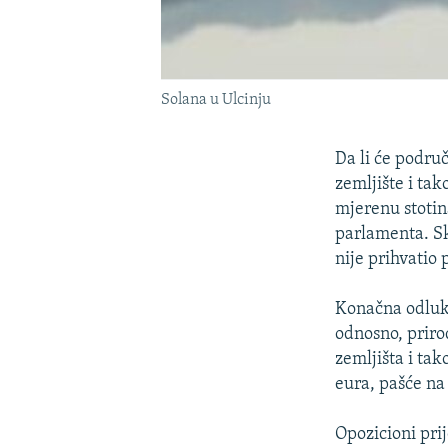
Solana u Ulcinju
Da li će podru
zemljište i t
mjerenu stotin
parlamenta. Sk
nije prihvatio 
Konačna odluka
odnosno, priro
zemljišta i ta
eura, pašće n
Opozicioni pri