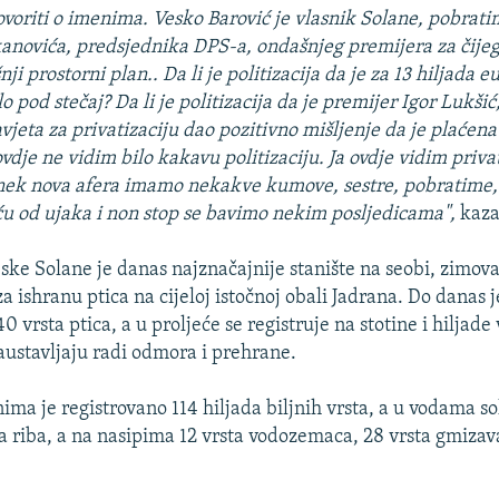
oriti o imenima. Vesko Barović je vlasnik Solane, pobrati
novića, predsjednika DPS-a, ondašnjeg premijera za čijeg
i prostorni plan.. Da li je politizacija da je za 13 hiljada e
 pod stečaj? Da li je politizacija da je premijer Igor Lukšić
jeta za privatizaciju dao pozitivno mišljenje da je plaćena
ovdje ne vidim bilo kakavu politizaciju. Ja ovdje vidim priva
 nek nova afera imamo nekakve kumove, sestre, pobratime,
ću od ujaka i non stop se bavimo nekim posljedicama",
kaza
jske Solane je danas najznačajnije stanište na seobi, zimov
za ishranu ptica na cijeloj istočnoj obali Jadrana. Do danas 
0 vrsta ptica, a u proljeće se registruje na stotine i hiljade
zaustavljaju radi odmora i prehrane.
ima je registrovano 114 hiljada biljnih vrsta, a u vodama s
a riba, a na nasipima 12 vrsta vodozemaca, 28 vrsta gmizava