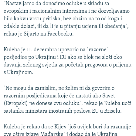
"Nastavljamo da donosimo odluke u skladu sa
evropskim i nacionalnim interesima i ne dozvoljavamo
bilo kakvu vrstu pritiska, bez obzira na to od koga i
odakle dolazi, ili da li je u pitanju ucjena ili obećanja",
rekao je Sijarto na Facebooku.
Kuleba je 11. decembra upozorio na "razorne"
posljedice po Ukrajinu i EU ako se blok ne složi oko
davanja zelenog svjetla za početak pregovora o prijemu
s Ukrajinom.
"Ne mogu da zamislim, ne želim ni da govorim o
razornim posljedicama koje će nastati ako Savet
(Evropski) ne donese ovu odluku", rekao je Kuleba uoči
sastanka ministara inostranih poslova EU u Briselu.
Kuleba je rekao da se Kijev "još uvijek bori da razumije
ove oštre izjave Mađarske" i dodao da je Ukrajina