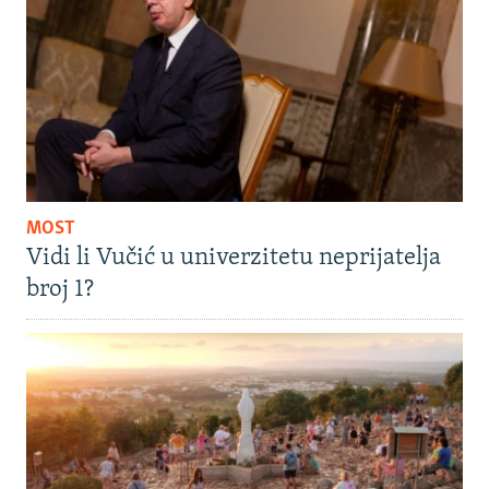
MOST
Vidi li Vučić u univerzitetu neprijatelja
broj 1?