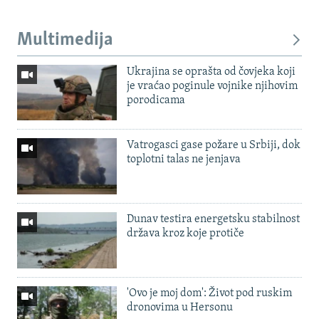
Multimedija
Ukrajina se oprašta od čovjeka koji
je vraćao poginule vojnike njihovim
porodicama
Vatrogasci gase požare u Srbiji, dok
toplotni talas ne jenjava
Dunav testira energetsku stabilnost
država kroz koje protiče
'Ovo je moj dom': Život pod ruskim
dronovima u Hersonu