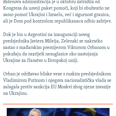
Bidenova administracija je u oktobru zatražila od
Kongresa da usvoji paket pomoći, koji bi obuhvatio ne
samo pomoć Ukrajini i Izraelu, već i sigurnost granica,
ali je Dom pod kontrolom republikanaca odbio zahtjev.
Dok je bio u Argentini na inauguraciji novog
predsjednika Javiera Mileija, Zelenski se nakratko
sastao s mađarskim premijerom Viktorom Orbanom u
pokušaju da razriješi nesuglasice oko nastojanja
Ukrajine za članstvo u Evropskoj uniji.
Orban je održavao bliske veze s ruskim predsjednikom
Vladimirom Putinom i njegova nacionalistička vlada se
zalagala protiv sankcija EU Moskvi zbog njene invazije
na Ukrajinu.