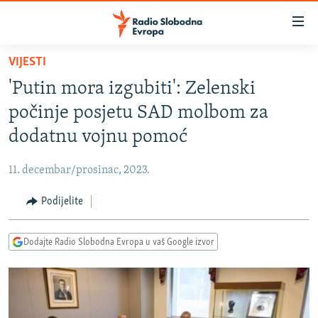
Dostupni
linkovi
Pređite
VIJESTI
na
VIJESTI
'Putin mora izgubiti': Zelenski
glavni
BOSNA I HERCEGOVINA
sadržaj
počinje posjetu SAD molbom za
SRBIJA
Pređite
dodatnu vojnu pomoć
na
KOSOVO
glavnu
11. decembar/prosinac, 2023.
CRNA GORA
navigaciju
Pređite
Podijelite
VIZUELNO
na
PODCASTI
VIDEO
pretragu
Dodajte Radio Slobodna Evropa u vaš Google izvor
RAT U UKRAJINI
FOTOGALERIJE
KINA NA BALKANU
INFOGRAFIKE
RSE PRIČE IZ SVIJETA