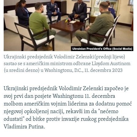
ISPRIČAJ MI
DNEVNO@RSE
SPECIJALI RSE
VIŠE OD NASLOVA
PRATITE NAS
GENOCID U SREBRENICI
Ukrajinski predsjednik Volodimir Zelenski(prednji lijevo)
POPLAVE I KLIZIŠTA U BIH 2024.
sastao se s američkim ministrom odbrane Lloydom Austinom
(u sredini desno) u Washingtonu, D.C., 11. decembra 2023
TV LIBERTY
Sve RFE/RL stranice
POST SCRIPTUM
Ukrajinski predsjednik Volodimir Zelenski započeo je
MOJA EVROPA
svoj prvi dan posjete Washingtonu 11. decembra
molbom američkim vojnim liderima za dodatnu pomoć
TRI DECENIJE OD RATA U BIH
njegovoj opkoljenoj naciji, rekavši im da "nećemo
SVE KARTE DEJTONA
odustati" od bitke protiv invazije ruskog predsjednika
Vladimira Putina.
NASTANAK I RASPAD JUGOSLAVIJE