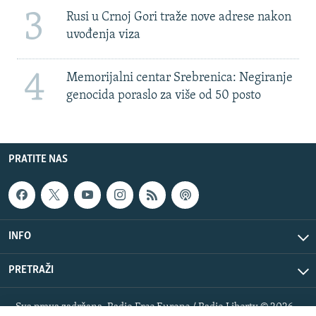
3
Rusi u Crnoj Gori traže nove adrese nakon
uvođenja viza
4
Memorijalni centar Srebrenica: Negiranje
genocida poraslo za više od 50 posto
PRATITE NAS
INFO
PRETRAŽI
Sva prava zadržana. Radio Free Europe / Radio Liberty © 2026