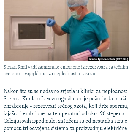
ISPRIČAJ MI
DNEVNO@RSE
SPECIJALI RSE
VIŠE OD NASLOVA
PRATITE NAS
GENOCID U SREBRENICI
POPLAVE I KLIZIŠTA U BIH 2024.
Stefan Kmil vadi zamrznute embrione iz rezervoara sa tečnim
TV LIBERTY
Sve RFE/RL stranice
azotom u svojoj klinici za neplodnost u Lavovu
POST SCRIPTUM
MOJA EVROPA
Nakon što su se nedavno svjetla u klinici za neplodnost
Stefana Kmila u Lavovu ugasila, on je požurio da pruži
TRI DECENIJE OD RATA U BIH
ohrabrenje - rezervoari tečnog azota, koji drže spermu,
SVE KARTE DEJTONA
jajašca i embrione na temperaturi od oko 196 stepena
Celzijusovih ispod nule, zaštićeni su od nestanka struje
NASTANAK I RASPAD JUGOSLAVIJE
pomoću tri odvojena sistema za proizvodnju električne