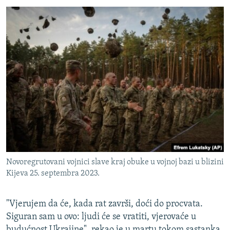
Novoregrutovani vojnici slave kraj obuke u vojnoj bazi u blizini
Kijeva 25. septembra 2023.
"Vjerujem da će, kada rat završi, doći do procvata.
Siguran sam u ovo: ljudi će se vratiti, vjerovaće u
budućnost Ukrajine", rekao je u martu tokom sastanka