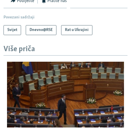
Podijelite
Pratite nas
Povezani sadržaji
Svijet
Dnevno@RSE
Rat u Ukrajini
Više priča