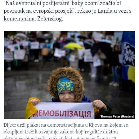
"Naš eventualni poslijeratni 'baby boom' značio bi
povratak na evropski prosjek", rekao je Landa u vezi s
komentarima Zelenskog.
Dijete drži plakat na demonstracijama u Kijevu na kojem su
okupljeni tražili usvajanje zakona koji reguliše dužinu