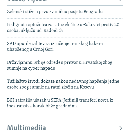
Zelenski stiže u prvu zvaničnu posjetu Beogradu
Podignuta optužnica za ratne zločine u Đakovici protiv 20
osoba, uključujući Radoičića
SAD uputile zahtev za izručenje iranskog hakera
uhapšenog u Crnoj Gori
Državljaninu Srbije određen pritvor u Hrvatskoj zbog
sumnje na cyber napade
Tužilaštvo izvodi dokaze nakon nedavnog hapšenja jedne
osobe zbog sumnje na ratni zločin na Kosovu
BiH zatražila ulazak u SEPA: Jeftiniji transferi novca iz
inostranstva korak bliže građanima
Multimedija