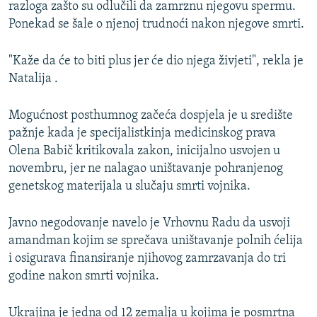
razloga zašto su odlučili da zamrznu njegovu spermu.
Ponekad se šale o njenoj trudnoći nakon njegove smrti.
"Kaže da će to biti plus jer će dio njega živjeti", rekla je
Natalija .
Mogućnost posthumnog začeća dospjela je u središte
pažnje kada je specijalistkinja medicinskog prava
Olena Babič kritikovala zakon, inicijalno usvojen u
novembru, jer ne nalagao uništavanje pohranjenog
genetskog materijala u slučaju smrti vojnika.
Javno negodovanje navelo je Vrhovnu Radu da usvoji
amandman kojim se sprečava uništavanje polnih ćelija
i osigurava finansiranje njihovog zamrzavanja do tri
godine nakon smrti vojnika.
Ukrajina je jedna od 12 zemalja u kojima je posmrtna