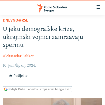
Dostupni
linkovi
Pređite
DNEVNO@RSE
na
VIJESTI
U jeku demografske krize,
glavni
BOSNA I HERCEGOVINA
sadržaj
ukrajinski vojnici zamrzavaju
SRBIJA
Pređite
spermu
na
KOSOVO
glavnu
Aleksandar Palikot
CRNA GORA
navigaciju
Pređite
10. juni/lipanj, 2024.
VIZUELNO
na
PODCASTI
VIDEO
Podijelite
pretragu
RAT U UKRAJINI
FOTOGALERIJE
Dodajte Radio Slobodna Evropa u vaš Google izvor
KINA NA BALKANU
INFOGRAFIKE
RSE PRIČE IZ SVIJETA