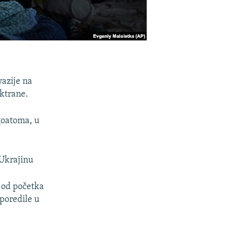
vazije na
ktrane.
rgoatoma, u
 Ukrajinu
t od početka
sporedile u