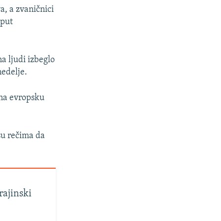
a, a zvaničnici
oput
a ljudi izbeglo
nedelje.
d na evropsku
 su rečima da
rajinski