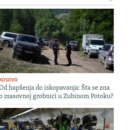
KOSOVO
Od hapšenja do iskopavanja: Šta se zna
o masovnoj grobnici u Zubinom Potoku?