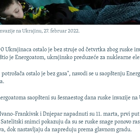
nvazije na Ukrajinu, 27. februar 2022.
0 Ukrajinaca ostalo je bez struje od četvrtka zbog ruske in
štio je Energoatom, ukrajinsko preduzeće za nuklearne ele
 potrošača ostalo je bez gasa", navodi se u saopštenju Ene
a.
ergoatoma saopšteni su šesnaestog dana ruske invazije na
Ivano-Frankivsk i Dnjepar napadnuti su 11. marta, prvi pu
. Satelitski snimci pokazuju da su se ruske snage ponovo ra
va, dok nastavljaju da napreduju prema glavnom gradu.