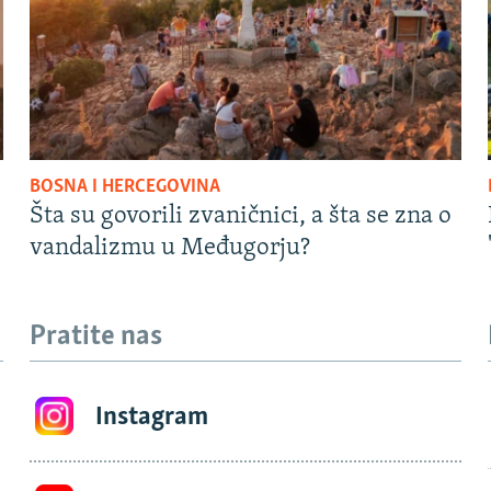
BOSNA I HERCEGOVINA
Šta su govorili zvaničnici, a šta se zna o
vandalizmu u Međugorju?
Pratite nas
Instagram