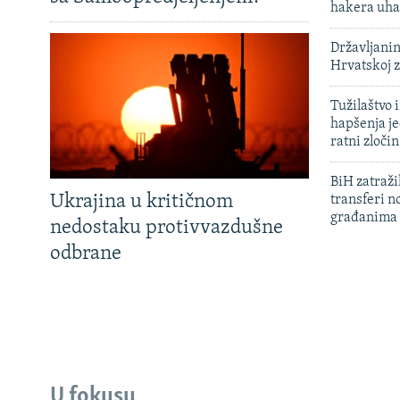
hakera uha
Državljanin
Hrvatskoj 
Tužilaštvo
hapšenja j
ratni zloči
BiH zatražil
Ukrajina u kritičnom
transferi n
građanima
nedostaku protivvazdušne
odbrane
U fokusu