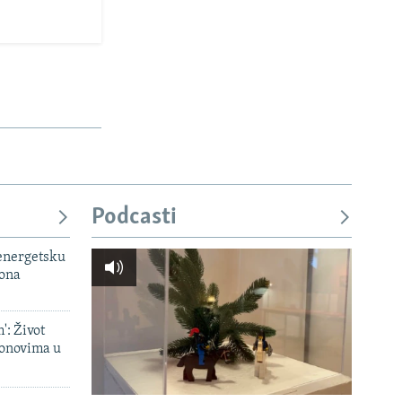
Podcasti
 energetsku
iona
': Život
onovima u