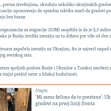
, prema izveštajima, okružuju nekoliko ukrajinskih gradov
tuacije upozoravaju da opsadna taktika znači da gradovi p
aju bez hrane.
ganizacija za migracije (IOM) saopštila je da je 2,5 milion
ako je Rusija izvršila invaziju na tu državu pre više od dve 
ebruara započela invaziju na Ukrajinu, što je najveći napa
og svetskog rata.
stara spoljnih poslova Rusije i Ukrajine u Turskoj završeni
 trajni prekid vatre u bliskoj budućnosti.
ČITAJTE:
'Mi samo želimo da to prestane': Uk
gradovi na prvoj liniji fronta