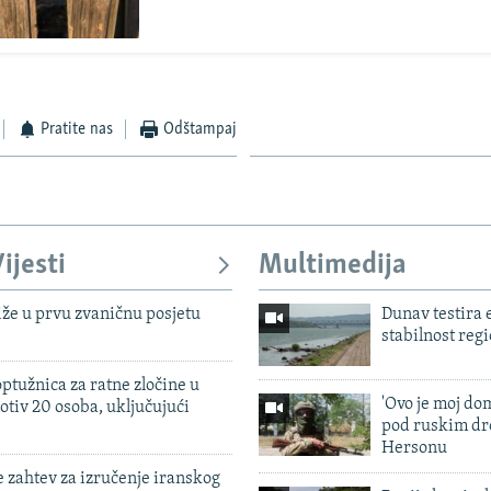
Pratite nas
Odštampaj
ijesti
Multimedija
iže u prvu zvaničnu posjetu
Dunav testira
stabilnost reg
ptužnica za ratne zločine u
'Ovo je moj dom
otiv 20 osoba, uključujući
pod ruskim dr
Hersonu
 zahtev za izručenje iranskog