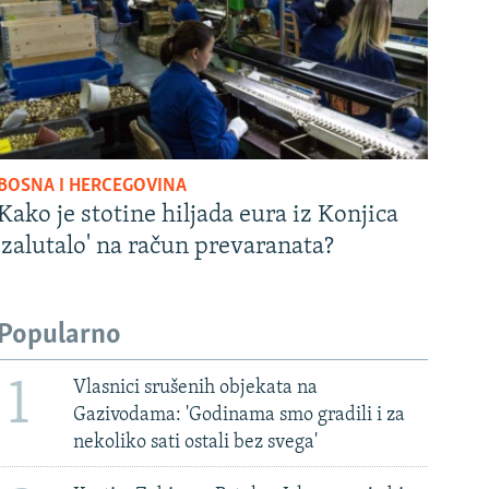
BOSNA I HERCEGOVINA
Kako je stotine hiljada eura iz Konjica
'zalutalo' na račun prevaranata?
Popularno
1
Vlasnici srušenih objekata na
Gazivodama: 'Godinama smo gradili i za
nekoliko sati ostali bez svega'