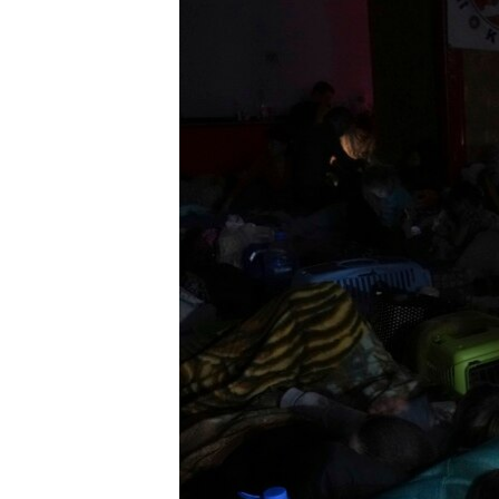
ISPRIČAJ MI
DNEVNO@RSE
SPECIJALI RSE
VIŠE OD NASLOVA
GENOCID U SREBRENICI
POPLAVE I KLIZIŠTA U BIH 2024.
TV LIBERTY
POST SCRIPTUM
MOJA EVROPA
TRI DECENIJE OD RATA U BIH
SVE KARTE DEJTONA
NASTANAK I RASPAD JUGOSLAVIJE