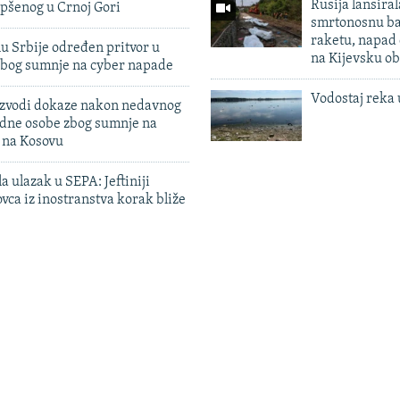
Rusija lansiral
pšenog u Crnoj Gori
smrtonosnu ba
raketu, napad
u Srbije određen pritvor u
na Kijevsku ob
zbog sumnje na cyber napade
Vodostaj reka 
 izvodi dokaze nakon nedavnog
edne osobe zbog sumnje na
n na Kosovu
a ulazak u SEPA: Jeftiniji
ovca iz inostranstva korak bliže