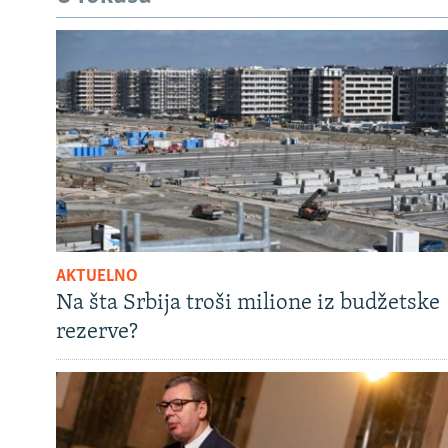
AKTUELNO
Na šta Srbija troši milione iz budžetske
rezerve?