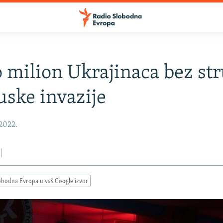
 milion Ukrajinaca bez str
uske invazije
 2022.
obodna Evropa u vaš Google izvor