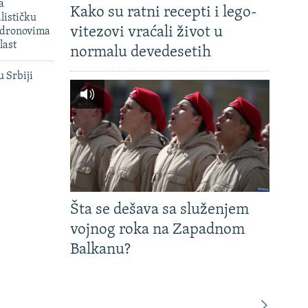
a
Kako su ratni recepti i lego-
lističku
vitezovi vraćali život u
 dronovima
last
normalu devedesetih
u Srbiji
Šta se dešava sa služenjem
vojnog roka na Zapadnom
Balkanu?