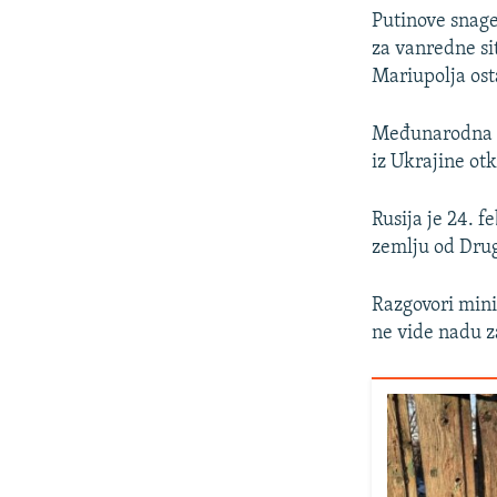
Putinove snage
za vanredne si
Mariupolja ost
Međunarodna or
iz Ukrajine otk
Rusija je 24. f
zemlju od Drug
Razgovori mini
ne vide nadu za