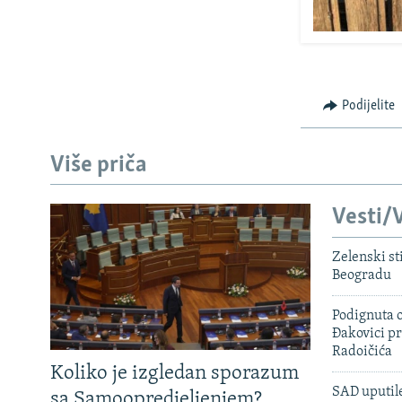
Podijelite
Više priča
Vesti/V
Zelenski st
Beogradu
Podignuta o
Đakovici pr
Radoičića
Koliko je izgledan sporazum
SAD uputile
sa Samoopredjeljenjem?