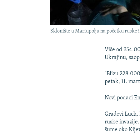
Sklonište u Mariupolju na početku ruske i
Više od 954.00
Ukrajinu, saop
"Blizu 228.000
petak, 11. mart
Novi podaci En
Gradovi Luck, 
ruske invazije
šume oko Kije