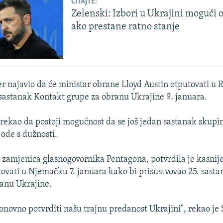
ČITAJTE:
Zelenski: Izbori u Ukrajini mogući 
ako prestane ratno stanje
er najavio da će ministar obrane Lloyd Austin otputovati u 
astanak Kontakt grupe za obranu Ukrajine 9. januara.
e rekao da postoji mogućnost da se još jedan sastanak skupin
 ode s dužnosti.
 zamjenica glasnogovornika Pentagona, potvrdila je kasnije
tovati u Njemačku 7. januara kako bi prisustvovao 25. sas
anu Ukrajine.
onovno potvrditi našu trajnu predanost Ukrajini", rekao je