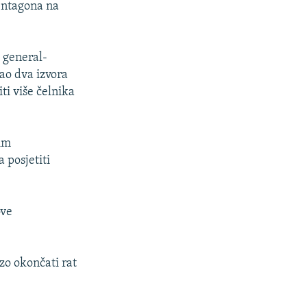
Pentagona na
 general-
rao dva izvora
ti više čelnika
kim
 posjetiti
ove
zo okončati rat