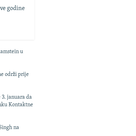
ove godine
Ramstein u
e održi prije
 3. januara da
tanku Kontaktne
 Singh na