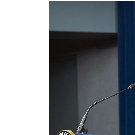
ISPRIČAJ MI
DNEVNO@RSE
SPECIJALI RSE
VIŠE OD NASLOVA
GENOCID U SREBRENICI
POPLAVE I KLIZIŠTA U BIH 2024.
TV LIBERTY
POST SCRIPTUM
MOJA EVROPA
TRI DECENIJE OD RATA U BIH
SVE KARTE DEJTONA
NASTANAK I RASPAD JUGOSLAVIJE