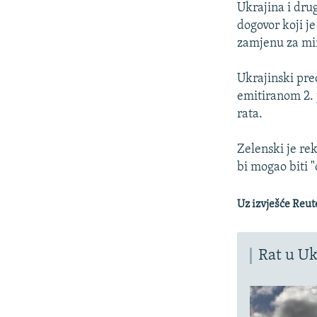
Ukrajina i dru
dogovor koji je
zamjenu za mi
Ukrajinski pre
emitiranom 2.
rata.
Zelenski je re
bi mogao biti 
Uz izvješće Reut
Rat u Uk