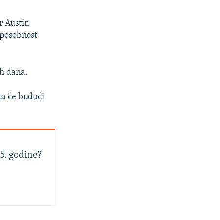
r Austin
sposobnost
ih dana.
da će budući
25. godine?