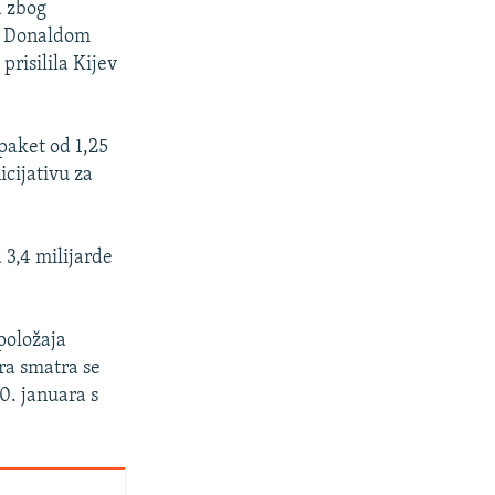
a zbog
om Donaldom
prisilila Kijev
paket od 1,25
icijativu za
 3,4 milijarde
 položaja
ra smatra se
0. januara s