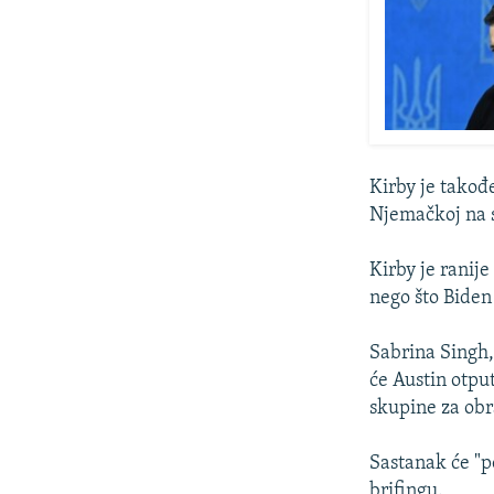
Kirby je takođ
Njemačkoj na s
Kirby je ranij
nego što Biden
Sabrina Singh,
će Austin otpu
skupine za obr
Sastanak će "p
brifingu.