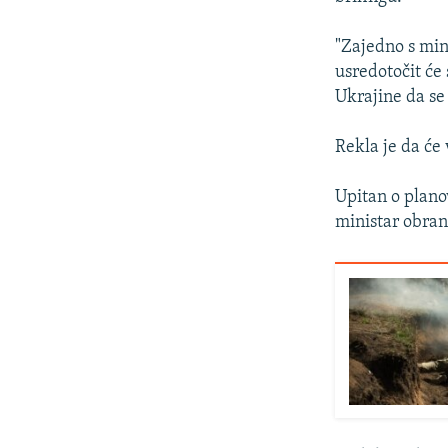
"Zajedno s mini
usredotočit će
Ukrajine da se 
Rekla je da će 
Upitan o plano
ministar obrane