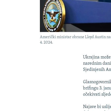
Američki ministar obrane Lloyd Austin na
4. 2024.
Ukrajina može 
narednim danim
Sjedinjenih Am
Glasnogovornik
brifingu 3. ja
očekivati slje
Najave bi usli