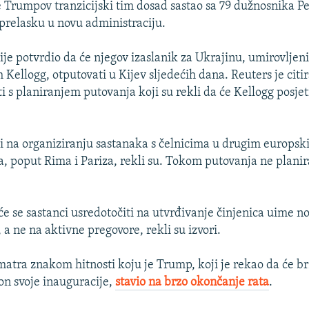
e Trumpov tranzicijski tim dosad sastao sa 79 dužnosnika 
prelasku u novu administraciju.
je potvrdio da će njegov izaslanik za Ukrajinu, umirovljeni
Kellogg, otputovati u Kijev sljedećih dana. Reuters je citi
i s planiranjem putovanja koji su rekli da će Kellogg posjeti
i na organiziranju sastanaka s čelnicima u drugim europs
a, poput Rima i Pariza, rekli su. Tokom putovanja ne planira
će se sastanci usredotočiti na utvrđivanje činjenica uime n
 a ne na aktivne pregovore, rekli su izvori.
matra znakom hitnosti koju je Trump, koji je rekao da će br
on svoje inauguracije,
stavio na brzo okončanje rata
.