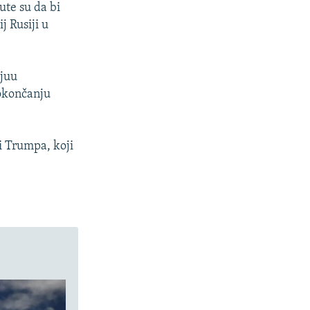
ute su da bi
j Rusiji u
vjuu
okončanju
i Trumpa, koji