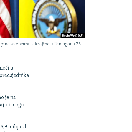
upine za obranu Ukrajine u Pentagonu 26.
moći u
 predsjednika
ao je na
rajini mogu
5,9 milijardi