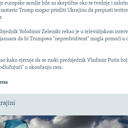
ge europske zemlje bile su skeptične oko te tvrdnje i zabrin
 sastavio Trump mogao prisiliti Ukrajinu da prepusti teritori
r.
dsjednik Volodimir Zelenski rekao je u televizijskom inter
 januara da bi Trumpova "nepredvidivost" mogla pomoći u 
kao kako vjeruje da se ruski predsjednik Vladimir Putin boj
"odlučujući" u okončanju rata.
ersa
rajini