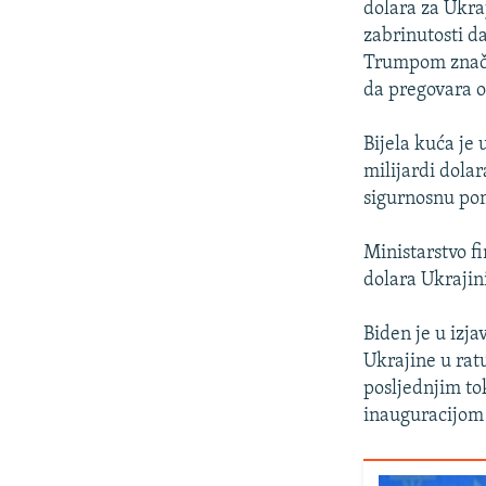
dolara za Ukra
zabrinutosti 
Trumpom značajn
da pregovara 
Bijela kuća je
milijardi dolar
sigurnosnu po
Ministarstvo f
dolara Ukrajin
Biden je u izja
Ukrajine u rat
posljednjim to
inauguracijom