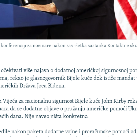
 konferenciji za novinare nakon završetka sastanka Kontaktne sk
očekivati više najava o dodatnoj američkoj sigurnosnoj po
a, rekao je glasnogovornik Bijele kuće dok ističe mandat
eričkih Država Joea Bidena.
 Vijeća za nacionalnu sigurnost Bijele kuće John Kirby rek
nuara da se dodatne objave o pružanju američke pomoći Uk
dećih dana. Nije naveo ništa konkretno.
jedile nakon paketa dodatne vojne i proračunske pomoći od 