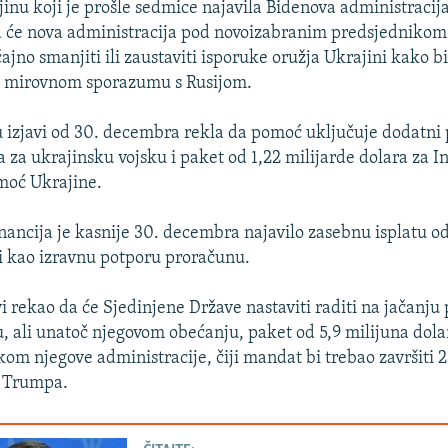
jinu koji je prošle sedmice najavila Bidenova administracij
da će nova administracija pod novoizabranim predsjednik
o smanjiti ili zaustaviti isporuke oružja Ukrajini kako bi 
o mirovnom sporazumu s Rusijom.
 u izjavi od 30. decembra rekla da pomoć uključuje dodatni 
a za ukrajinsku vojsku i paket od 1,22 milijarde dolara za In
moć Ukrajine.
inancija je kasnije 30. decembra najavilo zasebnu isplatu od
i kao izravnu potporu proračunu.
vi rekao da će Sjedinjene Države nastaviti raditi na jačanju
u, ali unatoč njegovom obećanju, paket od 5,9 milijuna dola
kom njegove administracije, čiji mandat bi trebao završiti 2
 Trumpa.