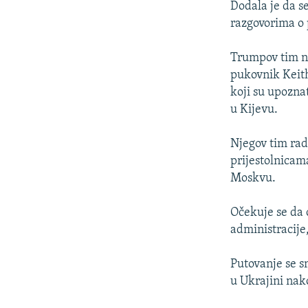
Dodala je da s
razgovorima o 
Trumpov tim ni
pukovnik Keith 
koji su upoznat
u Kijevu.
Njegov tim rad
prijestolnicam
Moskvu.
Očekuje se da 
administracije,
Putovanje se s
u Ukrajini nak