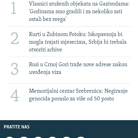
1
Vlasnici srušenih objekata na Gazivodama:
'Godinama smo gradili i za nekoliko sati
ostali bez svega'
2
Kurti u Zubinom Potoku: Iskopavanja bi
mogla trajati mjesecima, Srbija bi trebala
otvoriti arhive
3
Rusi u Crnoj Gori traže nove adrese nakon
uvođenja viza
4
Memorijalni centar Srebrenica: Negiranje
genocida poraslo za više od 50 posto
PRATITE NAS