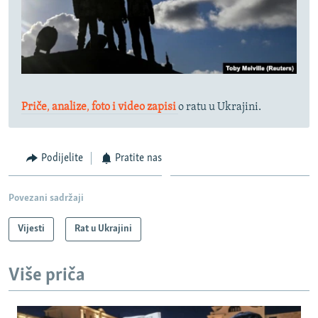
Priče
,
analize
,
foto i video zapisi
o ratu u Ukrajini.
Podijelite
Pratite nas
Povezani sadržaji
Vijesti
Rat u Ukrajini
Više priča