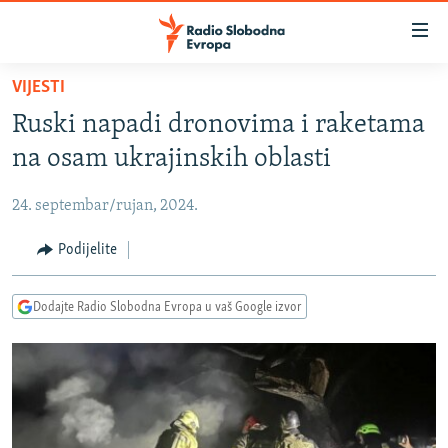
Dostupni
linkovi
Pređite
VIJESTI
na
VIJESTI
Ruski napadi dronovima i raketama
glavni
BOSNA I HERCEGOVINA
sadržaj
na osam ukrajinskih oblasti
SRBIJA
Pređite
na
24. septembar/rujan, 2024.
KOSOVO
glavnu
CRNA GORA
Podijelite
navigaciju
Pređite
VIZUELNO
na
Dodajte Radio Slobodna Evropa u vaš Google izvor
PODCASTI
VIDEO
pretragu
RAT U UKRAJINI
FOTOGALERIJE
KINA NA BALKANU
INFOGRAFIKE
RSE PRIČE IZ SVIJETA