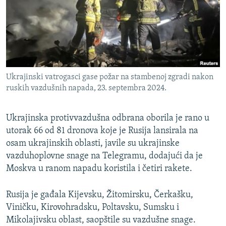
ISPRIČAJ MI
DNEVNO@RSE
SPECIJALI RSE
VIŠE OD NASLOVA
PRATITE NAS
Ukrajinski vatrogasci gase požar na stambenoj zgradi nakon
GENOCID U SREBRENICI
ruskih vazdušnih napada, 23. septembra 2024.
POPLAVE I KLIZIŠTA U BIH 2024.
Ukrajinska protivvazdušna odbrana oborila je rano u
TV LIBERTY
Sve RFE/RL stranice
utorak 66 od 81 dronova koje je Rusija lansirala na
POST SCRIPTUM
osam ukrajinskih oblasti, javile su ukrajinske
MOJA EVROPA
vazduhoplovne snage na Telegramu, dodajući da je
Moskva u ranom napadu koristila i četiri rakete.
TRI DECENIJE OD RATA U BIH
SVE KARTE DEJTONA
Rusija je gađala Kijevsku, Žitomirsku, Čerkašku,
Viničku, Kirovohradsku, Poltavsku, Sumsku i
NASTANAK I RASPAD JUGOSLAVIJE
Mikolajivsku oblast, saopštile su vazdušne snage.