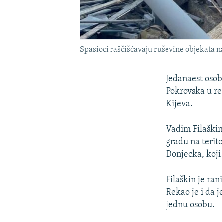
Spasioci raščišćavaju ruševine objekata n
Jedanaest osob
Pokrovska u re
Kijeva.
Vadim Filaškin
gradu na terit
Donjecka, koji
Filaškin je ran
Rekao je i da j
jednu osobu.