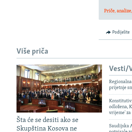
Priče
,
analize
Podijelite
Više priča
Vesti/V
Regionalna 
prijetnje 
Konstituti
odložena, K
vrijeme' za
Šta će se desiti ako se
Saudijska A
Skupština Kosova ne