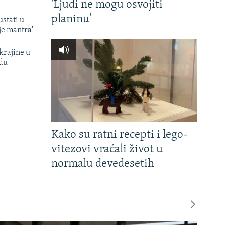
'Ljudi ne mogu osvojiti
planinu'
ustati u
je mantra'
krajine u
adu
Kako su ratni recepti i lego-
vitezovi vraćali život u
normalu devedesetih