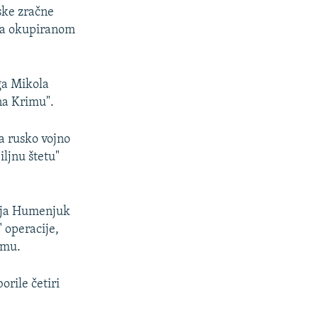
ske zračne
 na okupiranom
ga Mikola
na Krimu".
a rusko vojno
iljnu štetu"
ija Humenjuk
 operacije,
imu.
orile četiri