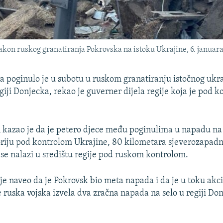
akon ruskog granatiranja Pokrovska na istoku Ukrajine, 6. januar
a poginulo je u subotu u ruskom granatiranju istočnog ukr
giji Donjecka, rekao je guverner dijela regije koja je pod 
 kazao je da je petero djece među poginulima u napadu na
oriju pod kontrolom Ukrajine, 80 kilometara sjeverozapad
 se nalazi u središtu regije pod ruskom kontrolom.
ije naveo da je Pokrovsk bio meta napada i da je u toku akc
e ruska vojska izvela dva zračna napada na selo u regiji Don