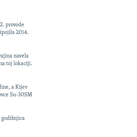
2. provode
ipojila 2014.
rajina navela
a toj lokaciji.
ine, a Kijev
 lovce Su-30SM
 godišnjica