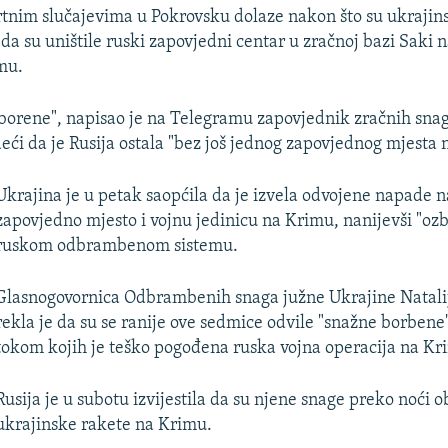
mrtnim slučajevima u Pokrovsku dolaze nakon što su ukrajin
 da su uništile ruski zapovjedni centar u zračnoj bazi Saki
mu.
borene", napisao je na Telegramu zapovjednik zračnih sna
eći da je Rusija ostala "bez još jednog zapovjednog mjesta 
Ukrajina je u petak saopćila da je izvela odvojene napade n
zapovjedno mjesto i vojnu jedinicu na Krimu, nanijevši "ozb
ruskom odbrambenom sistemu.
Glasnogovornica Odbrambenih snaga južne Ukrajine Natal
rekla je da su se ranije ove sedmice odvile "snažne borbene"
tokom kojih je teško pogođena ruska vojna operacija na Kr
Rusija je u subotu izvijestila da su njene snage preko noći ob
ukrajinske rakete na Krimu.