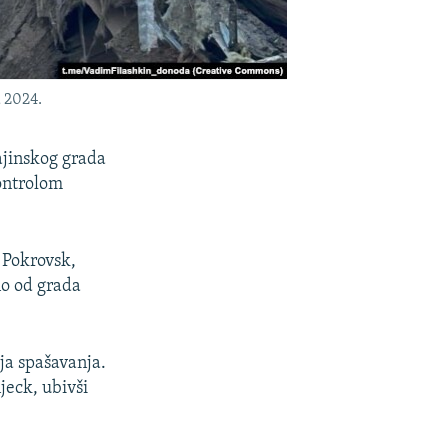
a 2024.
ajinskog grada
kontrolom
 Pokrovsk,
no od grada
ija spašavanja.
jeck, ubivši