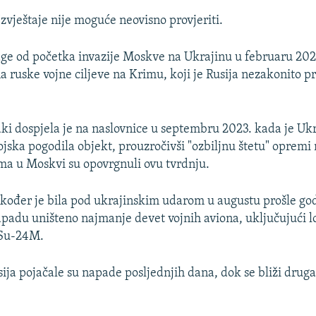
Izvještaje nije moguće neovisno provjeriti.
ge od početka invazije Moskve na Ukrajinu u februaru 202
a ruske vojne ciljeve na Krimu, koji je Rusija nezakonito pr
ki dospjela je na naslovnice u septembru 2023. kada je Uk
ojska pogodila objekt, prouzročivši "ozbiljnu štetu" opremi n
ma u Moskvi su opovrgnuli ovu tvrdnju.
kođer je bila pod ukrajinskim udarom u augustu prošle god
napadu uništeno najmanje devet vojnih aviona, uključujući
 Su-24M.
sija pojačale su napade posljednjih dana, dok se bliži druga