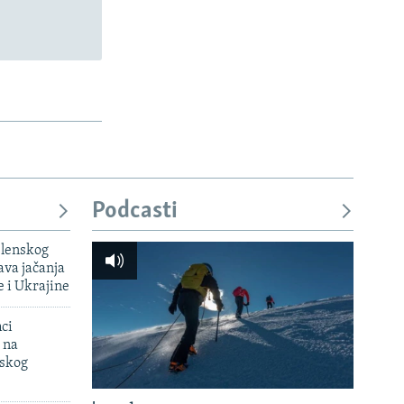
Podcasti
elenskog
va jačanja
e i Ukrajine
mci
 na
uskog