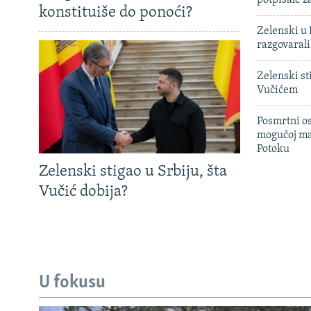
potpisale 
konstituiše do ponoći?
Zelenski u 
razgovarali
Zelenski st
Vučićem
Posmrtni os
mogućoj ma
Potoku
Zelenski stigao u Srbiju, šta
Vučić dobija?
U fokusu