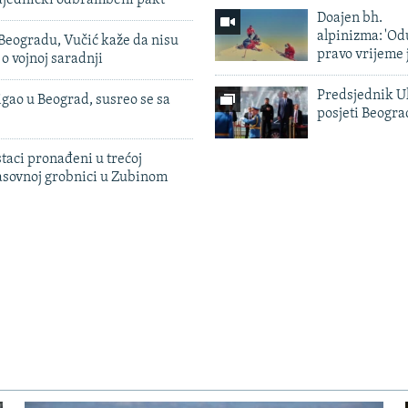
zajednički odbrambeni pakt
Doajen bh.
alpinizma: 'Od
Beogradu, Vučić kaže da nisu
pravo vrijeme 
 o vojnoj saradnji
Predsjednik U
igao u Beograd, susreo se sa
posjeti Beogr
taci pronađeni u trećoj
sovnoj grobnici u Zubinom