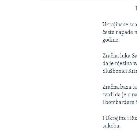
Ukrajinske sna
česte napade n
godine.
Zračna luka Sa
da je njezina v
Službenici Kri
Zračna baza ta
tvrdi da je u 
i bombardere
I Ukrajina i Ru
sukoba.