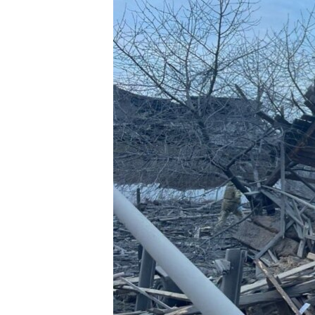
ISPRIČAJ MI
DNEVNO@RSE
SPECIJALI RSE
VIŠE OD NASLOVA
GENOCID U SREBRENICI
POPLAVE I KLIZIŠTA U BIH 2024.
TV LIBERTY
POST SCRIPTUM
MOJA EVROPA
TRI DECENIJE OD RATA U BIH
SVE KARTE DEJTONA
NASTANAK I RASPAD JUGOSLAVIJE