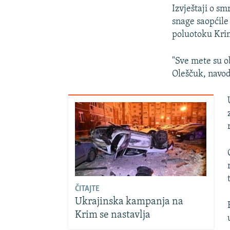
Izvještaji o s
snage saopćile
poluotoku Kri
"Sve mete su o
Oleščuk, navod
ČITAJTE
Ukrajinska kampanja na
Krim se nastavlja