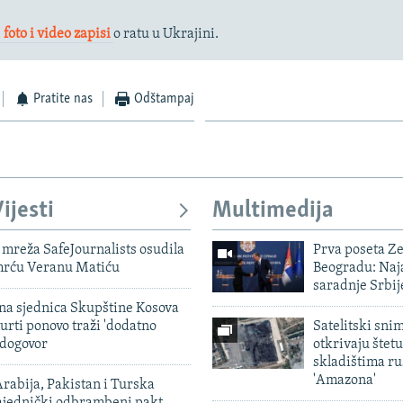
,
foto i video zapisi
o ratu u Ukrajini.
Pratite nas
Odštampaj
ijesti
Multimedija
mreža SafeJournalists osudila
Prva poseta Z
smrću Veranu Matiću
Beogradu: Naja
saradnje Srbij
vna sjednica Skupštine Kosova
urti ponovo traži 'dodatno
Satelitski sni
 dogovor
otkrivaju štetu
skladištima r
'Amazona'
rabija, Pakistan i Turska