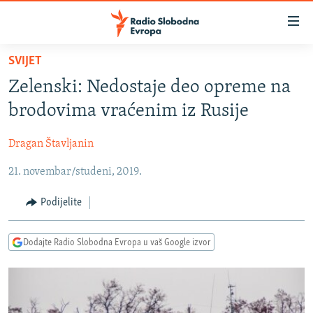
Dostupni
linkovi
Pređite
SVIJET
na
VIJESTI
Zelenski: Nedostaje deo opreme na
glavni
BOSNA I HERCEGOVINA
sadržaj
brodovima vraćenim iz Rusije
SRBIJA
Pređite
na
Dragan Štavljanin
KOSOVO
glavnu
21. novembar/studeni, 2019.
CRNA GORA
navigaciju
Pređite
VIZUELNO
Podijelite
na
PODCASTI
VIDEO
pretragu
Dodajte Radio Slobodna Evropa u vaš Google izvor
RAT U UKRAJINI
FOTOGALERIJE
KINA NA BALKANU
INFOGRAFIKE
RSE PRIČE IZ SVIJETA