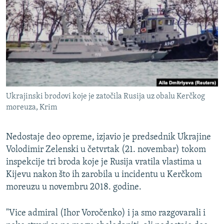
ISPRIČAJ MI
DNEVNO@RSE
SPECIJALI RSE
VIŠE OD NASLOVA
PRATITE NAS
GENOCID U SREBRENICI
Ukrajinski brodovi koje je zatočila Rusija uz obalu Kerčkog
POPLAVE I KLIZIŠTA U BIH 2024.
moreuza, Krim
TV LIBERTY
Sve RFE/RL stranice
POST SCRIPTUM
Nedostaje deo opreme, izjavio je predsednik Ukrajine
Volodimir Zelenski u četvrtak (21. novembar) tokom
MOJA EVROPA
inspekcije tri broda koje je Rusija vratila vlastima u
TRI DECENIJE OD RATA U BIH
Kijevu nakon što ih zarobila u incidentu u Kerčkom
moreuzu u novembru 2018. godine.
SVE KARTE DEJTONA
NASTANAK I RASPAD JUGOSLAVIJE
"Vice admiral (Ihor Voročenko) i ja smo razgovarali i