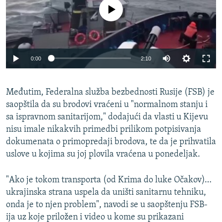
No media source currently available
0:00
2:10
Međutim, Federalna služba bezbednosti Rusije (FSB) je
saopštila da su brodovi vraćeni u "normalnom stanju i
sa ispravnom sanitarijom," dodajući da vlasti u Kijevu
nisu imale nikakvih primedbi prilikom potpisivanja
dokumenata o primopredaji brodova, te da je prihvatila
uslove u kojima su joj plovila vraćena u ponedeljak.
"Ako je tokom transporta (od Krima do luke Očakov)…
ukrajinska strana uspela da uništi sanitarnu tehniku,
onda je to njen problem", navodi se u saopštenju FSB-
ija uz koje priložen i video u kome su prikazani