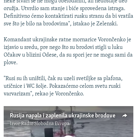
neke stvari se ne mogu obelodaniti, ali nedostaje deo
oružja. Utvrdio sam stanje i biće sprovedena istraga.
Definitivno ćemo kontaktirati rusku stranu da bi vratila
sve što je bilo na brodovima", istakao je Zelenski.
Komandant ukrajinske ratne mornarice Vorončenko je
izjavio u sredu, pre nego što su brodovi stigli u luku
Očakov u blizini Odese, da su spori jer ne mogu sami da
plove.
"Rusi su ih uništili, čak su uzeli svetiljke sa plafona,
utičnice i WC šolje. Pokazaćemo celom svetu ruski
varvarizam", rekao je Vorončenko.
Rusija napala i zaplenila ukrajinske brodove
Izvor
Radio Slobodna Evropa