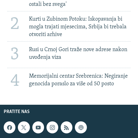
ostali bez svega'
2
Kurti u Zubinom Potoku: Iskopavanja bi
mogla trajati mjesecima, Srbija bi trebala
otvoriti arhive
3
Rusi u Crnoj Gori traže nove adrese nakon
uvođenja viza
4
Memorijalni centar Srebrenica: Negiranje
genocida poraslo za više od 50 posto
PRATITE NAS