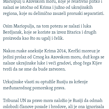
Mariopulj u Azovskom moru, koje je relativno plitko i
nalazi se istočno od Krima i južno od ukrajinskih
regiona, koje su delimično zauzeli proruski separatisti.
Osim Mariopulja, na tom potezu se nalazi i luka
Berdjansk, koje se koriste za izvoz žitarica i drugih
proizvoda kao što su ugalj i čelik.
Nakon ruske aneksije Krima 2014, Kerčki moreuz je
jedini prolaz od Crnog ka Azovskom moru, duž koga se
nalaze ukrajinske luke i veći gradovi, zbog čega Kijev
tvrdi da ne sme da bude zatvoren.
Urkajinske vlasti su optužile Rusiju za kršenje
međunarodnog pomorskog prava.
Tribunal UN za pravo mora naložio je Rusiji da odmah
oslobodi članove posade i brodove, ali je ona ignorisala