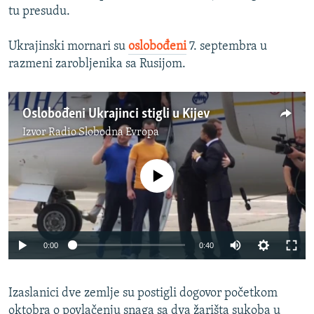
tu presudu.
Ukrajinski mornari su
oslobođeni
7. septembra u
razmeni zarobljenika sa Rusijom.
Oslobođeni Ukrajinci stigli u Kijev
Izvor
Radio Slobodna Evropa
No media source currently available
0:00
0:40
Izaslanici dve zemlje su postigli dogovor početkom
oktobra o povlačenju snaga sa dva žarišta sukoba u