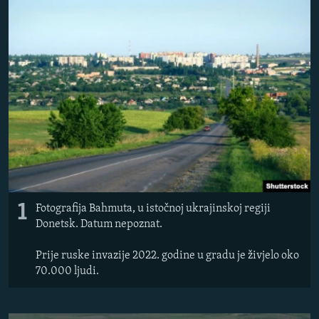
ISPRIČAJ MI
DNEVNO@RSE
SPECIJALI RSE
VIŠE OD NASLOVA
PRATITE NAS
GENOCID U SREBRENICI
POPLAVE I KLIZIŠTA U BIH 2024.
TV LIBERTY
Sve RFE/RL stranice
POST SCRIPTUM
1
Fotografija Bahmuta, u istočnoj ukrajinskoj regiji
MOJA EVROPA
Donetsk. Datum nepoznat.
TRI DECENIJE OD RATA U BIH
Prije ruske invazije 2022. godine u gradu je živjelo oko
SVE KARTE DEJTONA
70.000 ljudi.
NASTANAK I RASPAD JUGOSLAVIJE