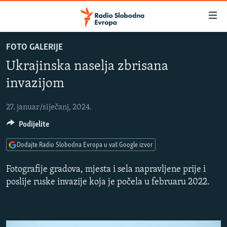
Dostupni
linkovi
Pređite
FOTO GALERIJE
na
VIJESTI
Ukrajinska naselja zbrisana
glavni
BOSNA I HERCEGOVINA
sadržaj
invazijom
SLUŠAJTE
SRBIJA
Pređite
na
27. januar/siječanj, 2024.
KOSOVO
glavnu
YouTube Music
Podijelite
CRNA GORA
navigaciju
Pređite
VIZUELNO
Dodajte Radio Slobodna Evropa u vaš Google izvor
Spotify
na
PODCASTI
VIDEO
pretragu
Fotografije gradova, mjesta i sela napravljene prije i
RAT U UKRAJINI
poslije ruske invazije koja je počela u februaru 2022.
FOTOGALERIJE
YouTube
KINA NA BALKANU
INFOGRAFIKE
Pratite
RSE PRIČE IZ SVIJETA