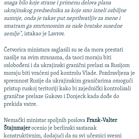
snaga bilo koje strane i primenu delova plana
ukrajinskog predsednika za koje smo izneli ozbiljne
sumnje, onda je takav put neprihvatljiv za mene i
smatram ga smrtonosnim za naše bratske susedne
zemlje"
, istakao je Lavrov.
Četvorica ministara saglasili su se da mora prestati
nasilje na svim stranama, da taoci moraju biti
oslobođeni i da ukrajinski granični prelazi sa Rusijom
moraju biti vraćeni pod kontrolu Vlade. Pozdravljena je
spremnost Rusije da ukrajinskim graničarima omogući
pristup ruskoj teritoriji kako bi zajednički kontrolisali
granične prelaze Gukovo i Donjeck kada dođe do
prekida vatre.
Nemački ministar spoljnih poslova
Frank-Valter
Štajnmajer
ocenio je berlinski sastanak
konstruktivnim, dodajući da su svi učesnici svesni