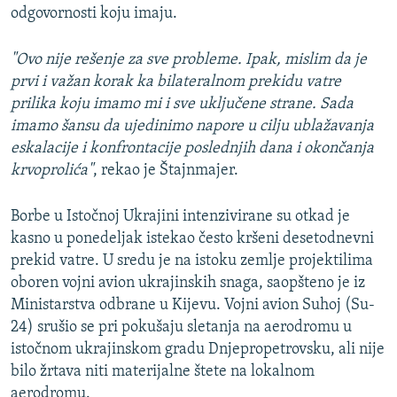
odgovornosti koju imaju.
"Ovo nije rešenje za sve probleme. Ipak, mislim da je
prvi i važan korak ka bilateralnom prekidu vatre
prilika koju imamo mi i sve uključene strane. Sada
imamo šansu da ujedinimo napore u cilju ublažavanja
eskalacije i konfrontacije poslednjih dana i okončanja
krvoprolića"
, rekao je Štajnmajer.
Borbe u Istočnoj Ukrajini intenzivirane su otkad je
kasno u ponedeljak istekao često kršeni desetodnevni
prekid vatre. U sredu je na istoku zemlje projektilima
oboren vojni avion ukrajinskih snaga, saopšteno je iz
Ministarstva odbrane u Kijevu. Vojni avion Suhoj (Su-
24) srušio se pri pokušaju sletanja na aerodromu u
istočnom ukrajinskom gradu Dnjepropetrovsku, ali nije
bilo žrtava niti materijalne štete na lokalnom
aerodromu.