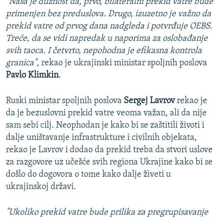
"Naša je dužnost da, prvo, bilateralni prekid vatre bude
primenjen bez preduslova. Drugo, izuzetno je važno da
prekid vatre od prvog dana nadgleda i potvrđuje OEBS.
Treće, da se vidi napredak u naporima za oslobađanje
svih taoca. I četvrto, nepohodna je efikasna kontrola
granica"
, rekao je ukrajinski ministar spoljnih poslova
Pavlo Klimkin
.
Ruski ministar spoljnih poslova
Sergej Lavrov
rekao je
da je bezuslovni prekid vatre veoma važan, ali da nije
sam sebi cilj. Neophodan je kako bi se zaštitili životi i
dalje uništavanje infrastrukture i civilnih objekata,
rekao je Lavrov i dodao da prekid treba da stvori uslove
za razgovore uz učešće svih regiona Ukrajine kako bi se
došlo do dogovora o tome kako dalje živeti u
ukrajinskoj državi.
"Ukoliko prekid vatre bude prilika za pregrupisavanje