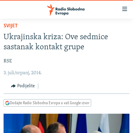
Dostupni
linkovi
Pređite
SVIJET
na
VIJESTI
Ukrajinska kriza: Ove sedmice
glavni
BOSNA I HERCEGOVINA
sadržaj
sastanak kontakt grupe
SRBIJA
Pređite
na
RSE
KOSOVO
glavnu
3. juli/srpanj, 2014.
CRNA GORA
navigaciju
Pređite
VIZUELNO
Podijelite
na
PODCASTI
VIDEO
pretragu
Dodajte Radio Slobodna Evropa u vaš Google izvor
RAT U UKRAJINI
FOTOGALERIJE
KINA NA BALKANU
INFOGRAFIKE
RSE PRIČE IZ SVIJETA