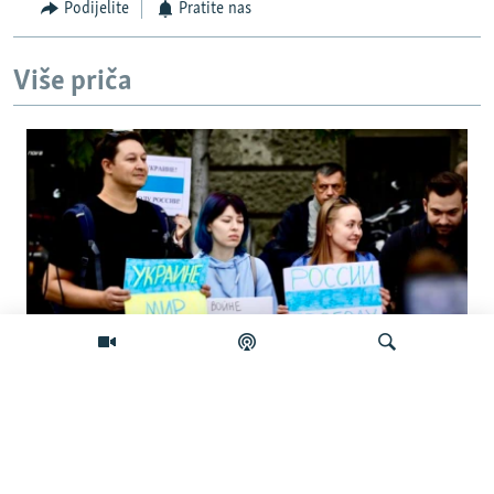
Podijelite
Pratite nas
Više priča
'Nadamo se promeni odnosa Beograda
prema Kijevu': Ukrajinci i Rusi o poseti
Pretraživač
Zelenskog