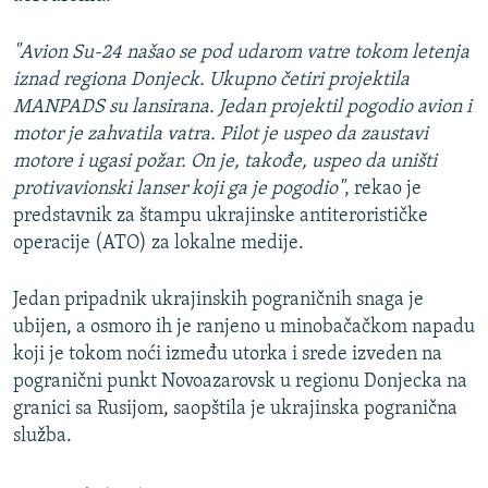
"Avion Su-24 našao se pod udarom vatre tokom letenja
iznad regiona Donjeck. Ukupno četiri projektila
MANPADS su lansirana. Jedan projektil pogodio avion i
motor je zahvatila vatra. Pilot je uspeo da zaustavi
motore i ugasi požar. On je, takođe, uspeo da uništi
protivavionski lanser koji ga je pogodio"
, rekao je
predstavnik za štampu ukrajinske antiterorističke
operacije (ATO) za lokalne medije.
Jedan pripadnik ukrajinskih pograničnih snaga je
ubijen, a osmoro ih je ranjeno u minobačačkom napadu
koji je tokom noći između utorka i srede izveden na
pogranični punkt Novoazarovsk u regionu Donjecka na
granici sa Rusijom, saopštila je ukrajinska pogranična
služba.