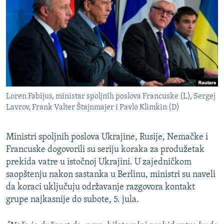
ISPRIČAJ MI
DNEVNO@RSE
SPECIJALI RSE
VIŠE OD NASLOVA
PRATITE NAS
GENOCID U SREBRENICI
Loren Fabijus, ministar spoljnih poslova Francuske (L), Sergej
POPLAVE I KLIZIŠTA U BIH 2024.
Lavrov, Frank Valter Štajnmajer i Pavlo Klimkin (D)
TV LIBERTY
Sve RFE/RL stranice
POST SCRIPTUM
Ministri spoljnih poslova Ukrajine, Rusije, Nemačke i
Francuske dogovorili su seriju koraka za produžetak
MOJA EVROPA
prekida vatre u istočnoj Ukrajini. U zajedničkom
TRI DECENIJE OD RATA U BIH
saopštenju nakon sastanka u Berlinu, ministri su naveli
da koraci uključuju održavanje razgovora kontakt
SVE KARTE DEJTONA
grupe najkasnije do subote, 5. jula.
NASTANAK I RASPAD JUGOSLAVIJE